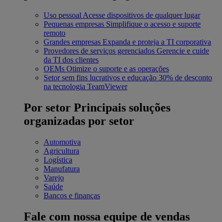
Uso pessoal
Acesse dispositivos de qualquer lugar
Pequenas empresas
Simplifique o acesso e suporte
remoto
Grandes empresas
Expanda e proteja a TI corporativa
Provedores de serviços gerenciados
Gerencie e cuide
da TI dos clientes
OEMs
Otimize o suporte e as operações
Setor sem fins lucrativos e educação
30% de desconto
na tecnologia TeamViewer
Por setor
Principais soluções
organizadas por setor
Automotiva
Agricultura
Logística
Manufatura
Varejo
Saúde
Bancos e finanças
Fale com nossa equipe de vendas