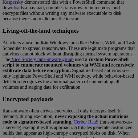
Kaspersky
demonstrated this with a PowerShell command that
downloads a payload, compiles ransomware in memory, and
encrypts files without writing any malware executable to disk
because there's no malicious file to scan.
Living-off-the-land techniques
Attackers abuse built-in Windows tools like PsExec, WMI, and Task
Scheduler to spread ransomware. These are legitimate programs that
antivirus cannot block without disrupting normal system operations.
The
Vice Society ransomware group
used
a custom PowerShell
script to enumerate mounted volumes via WMI and recursively
exfiltrate data before encryption.
Signature-based antivirus sees
only legitimate PowerShell and WMI activity, while behavior-based
detection recognizes the abnormal pattern of enumerating all
volumes and staging data for exfiltration.
Encrypted payloads
Ransomware often arrives encrypted. It only decrypts itself in
memory during execution,
never exposing the actual malicious
code to signature-based scanning.
Cerber RaaS
(ransomware-as-
a-service) exemplifies this approach. Affiliates generate customized
builds that appear as high-entropy encrypted blobs on disk. When