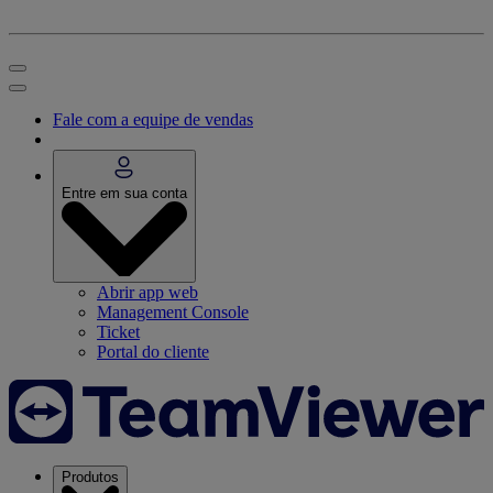
Fale com a equipe de vendas
Entre em sua conta
Abrir app web
Management Console
Ticket
Portal do cliente
Produtos