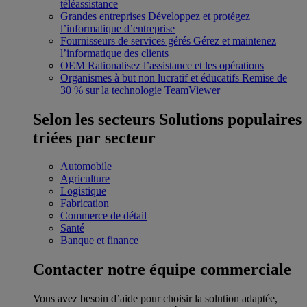
téléassistance
Grandes entreprises
Développez et protégez
l’informatique d’entreprise
Fournisseurs de services gérés
Gérez et maintenez
l’informatique des clients
OEM
Rationalisez l’assistance et les opérations
Organismes à but non lucratif et éducatifs
Remise de
30 % sur la technologie TeamViewer
Selon les secteurs
Solutions populaires
triées par secteur
Automobile
Agriculture
Logistique
Fabrication
Commerce de détail
Santé
Banque et finance
Contacter notre équipe commerciale
Vous avez besoin d’aide pour choisir la solution adaptée,