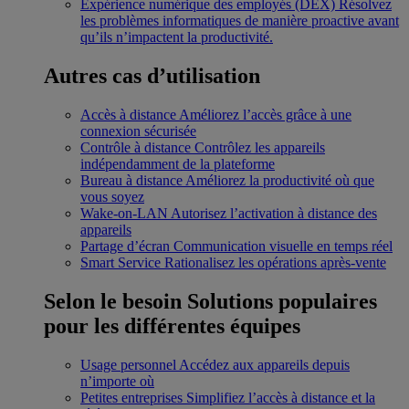
Expérience numérique des employés (DEX)
Résolvez
les problèmes informatiques de manière proactive avant
qu’ils n’impactent la productivité.
Autres cas d’utilisation
Accès à distance
Améliorez l’accès grâce à une
connexion sécurisée
Contrôle à distance
Contrôlez les appareils
indépendamment de la plateforme
Bureau à distance
Améliorez la productivité où que
vous soyez
Wake-on-LAN
Autorisez l’activation à distance des
appareils
Partage d’écran
Communication visuelle en temps réel
Smart Service
Rationalisez les opérations après-vente
Selon le besoin
Solutions populaires
pour les différentes équipes
Usage personnel
Accédez aux appareils depuis
n’importe où
Petites entreprises
Simplifiez l’accès à distance et la