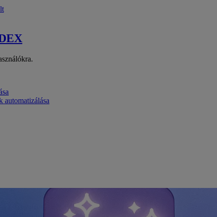
lt
 DEX
asználókra.
ása
k automatizálása