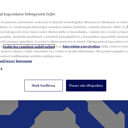
l kapcsolatos beleegyezési fejléc
és partnerei szeretnének cookie-kat és hasonló technológiákat elhelyezni és alkalmazni az eszkö
élmény és a marketingtevékenységek személyre szabása érdekében, valamint elemzési célból. A
„
tva beleegyezik (i) az összes cookie elhelyezésébe és használatába, valamint (ii) a cookie-k haszn
gozásába, amelyeket társíthatunk a termékek használatából és a használathoz kapcsolódó elemzési
ből származó adatokhoz. A cookie-k elhelyezésével és az adatok feldolgozásával kapcsolatos to
t a
cookie-kra vonatkozó szabályzatban
és az
Adatvédelmi irányelvekben
találja, különös tekin
konkrét céljaira, a külső címzettekre és a cookie-k tárolási időtartamára. Ha szeretné megadni a saj
ookie-k beállításainak területén szabhatja testre.
TeamViewert
Impresszum
Sütik beállítása
Összes süti elfogadása