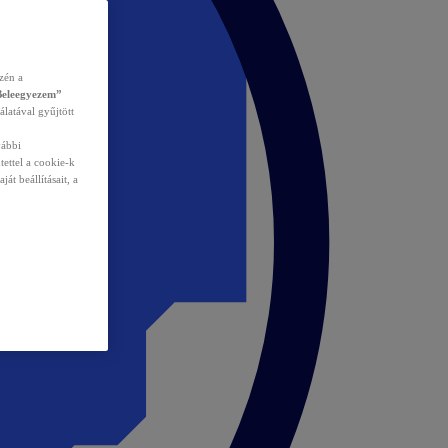
zén a
Beleegyezem”
álatával gyűjtött
vábbi
tettel a cookie-k
át beállításait, a