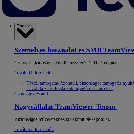
Termékek
Személyes használat és SMB
TeamView
Gyors és biztonságos távoli hozzáférés és IT-támogatás.
További információk
Távoli támogatás
Azonnali, biztonságos támogatás nyújt
Távoli kezelés
Eszközök figyelése és kezelése
Csomagok és árak
Nagyvállalat
TeamViewer Tensor
Biztonságos műveletekhez kialakított távkapcsolat.
További információk