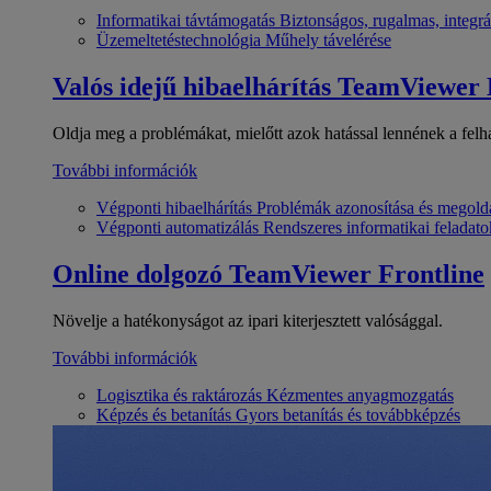
Informatikai távtámogatás
Biztonságos, rugalmas, integrá
Üzemeltetéstechnológia
Műhely távelérése
Valós idejű hibaelhárítás
TeamViewer
Oldja meg a problémákat, mielőtt azok hatással lennének a felh
További információk
Végponti hibaelhárítás
Problémák azonosítása és megold
Végponti automatizálás
Rendszeres informatikai feladato
Online dolgozó
TeamViewer Frontline
Növelje a hatékonyságot az ipari kiterjesztett valósággal.
További információk
Logisztika és raktározás
Kézmentes anyagmozgatás
Képzés és betanítás
Gyors betanítás és továbbképzés