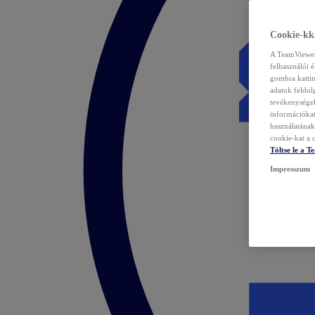
Cookie-kka
A TeamViewer 
felhasználói 
gombra kattin
adatok feldol
tevékenységek
információka
használatának 
cookie-kat a c
Töltse le a 
Impresszum