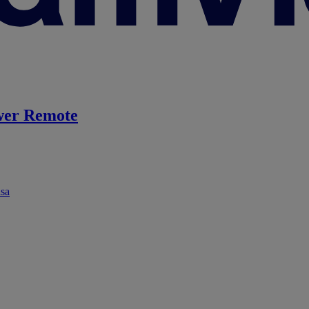
er Remote
ása