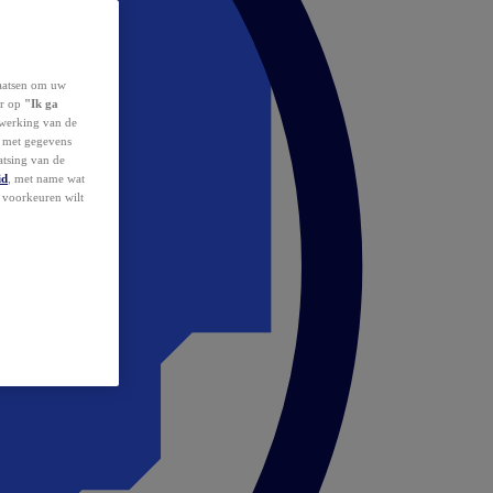
laatsen om uw
or op
"Ik ga
erwerking van de
d met gegevens
atsing van de
id
, met name wat
w voorkeuren wilt