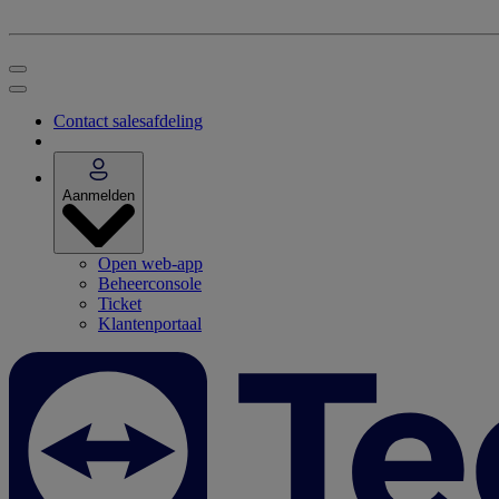
Contact salesafdeling
Aanmelden
Open web-app
Beheerconsole
Ticket
Klantenportaal