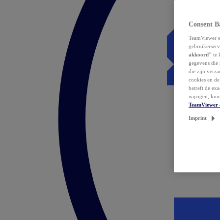
Consent B
TeamViewer en
gebruikerserv
akkoord"
te 
gegevens die 
die zijn verz
cookies en d
betreft de ex
wijzigen, kun
TeamViewer 
Imprint