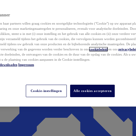
anner
 haar partners willen graag cookies en soortgelijke technologieën ("Cookie") op uw apparaat p
aring en onze marketingmaatregelen te personaliseren, evenals voor analytische doeleinden. Do
klikken, stemt u in met (i) onze instelling en het gebruik van alle cookies en (ii) onze verdere v
zijn verzameld tijdens het gebruik van de cookies, die vervolgens kunnen worden gecombineer
ameld tijdens uw gebruik van onze producten en de bijbehorende analytische maatregelen. De pla
e verwerking van de gegevens worden verder beschreven in ons
cookiebeleid
en ons
privacybele
acte doeleinden, de ontvangers van de cookies en de duur van de opslag van de cookies. Als u u
t u de plaatsing van cookies aanpassen in de Cookie-instellingen.
downloaden
Impressum
Cookie-instellingen
Alle cookies accepteren