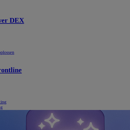
wer DEX
oplossen
ontline
king
ng