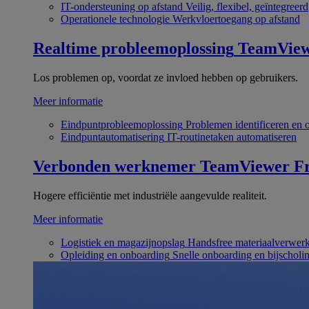
IT-ondersteuning op afstand
Veilig, flexibel, geïntegreerd
Operationele technologie
Werkvloertoegang op afstand
Realtime probleemoplossing
TeamVie
Los problemen op, voordat ze invloed hebben op gebruikers.
Meer informatie
Eindpuntprobleemoplossing
Problemen identificeren en 
Eindpuntautomatisering
IT-routinetaken automatiseren
Verbonden werknemer
TeamViewer Fr
Hogere efficiëntie met industriële aangevulde realiteit.
Meer informatie
Logistiek en magazijnopslag
Handsfree materiaalverwer
Opleiding en onboarding
Snelle onboarding en bijscholi