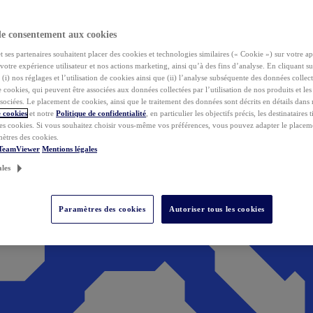
de consentement aux cookies
ses partenaires souhaitent placer des cookies et technologies similaires (« Cookie ») sur votre ap
votre expérience utilisateur et nos actions marketing, ainsi qu’à des fins d’analyse. En cliquant s
(i) nos réglages et l’utilisation de cookies ainsi que (ii) l’analyse subséquente des données collect
de cookies, qui peuvent être associées aux données collectées par l’utilisation de nos produits et le
sociées. Le placement de cookies, ainsi que le traitement des données sont décrits en détails dans
 cookies
et notre
Politique de confidentialité
, en particulier les objectifs précis, les destinataires t
es cookies. Si vous souhaitez choisir vous-même vos préférences, vous pouvez adapter le placem
mètres des cookies.
 TeamViewer
Mentions légales
ales
Paramètres des cookies
Autoriser tous les cookies