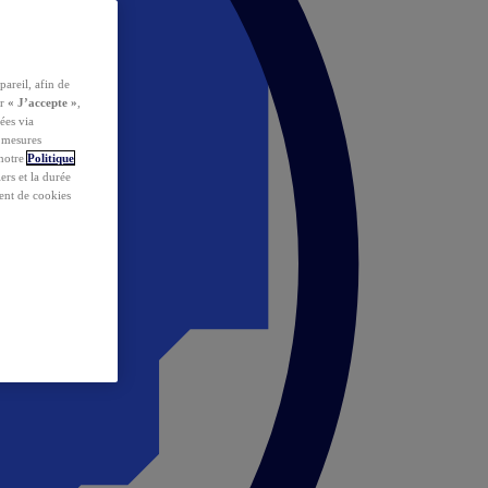
pareil, afin de
ur
« J’accepte »
,
ées via
s mesures
 notre
Politique
iers et la durée
ent de cookies