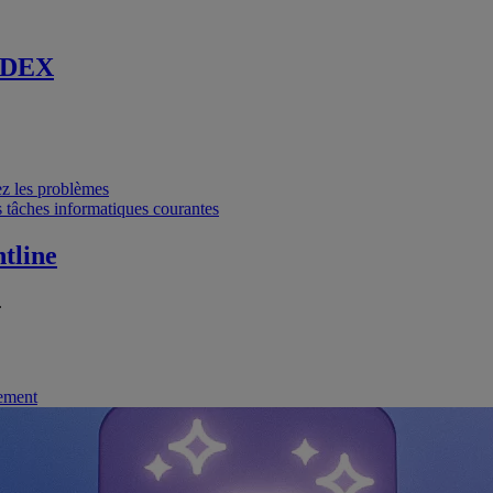
 DEX
vez les problèmes
 tâches informatiques courantes
tline
.
nement