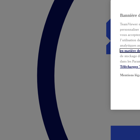
Bannière 
TeamViewer et 
personnaliser 
vous acceptez 
l’utilisation 
analytiques as
en matière de
de stockage d
dans les Para
Téléchargez
Mentions lég