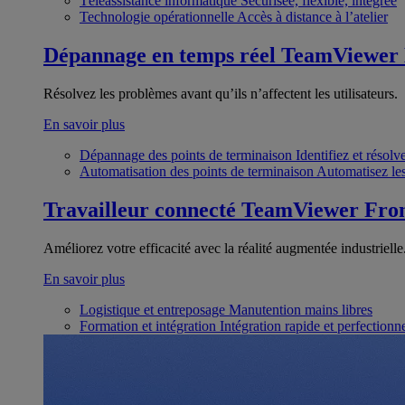
Téléassistance informatique
Sécurisée, flexible, intégrée
Technologie opérationnelle
Accès à distance à l’atelier
Dépannage en temps réel
TeamViewer
Résolvez les problèmes avant qu’ils n’affectent les utilisateurs.
En savoir plus
Dépannage des points de terminaison
Identifiez et résol
Automatisation des points de terminaison
Automatisez les
Travailleur connecté
TeamViewer Fron
Améliorez votre efficacité avec la réalité augmentée industrielle
En savoir plus
Logistique et entreposage
Manutention mains libres
Formation et intégration
Intégration rapide et perfection