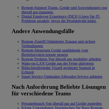
Remote-Support
Teams, Geräte und Anwendungen von
überall aus managen.
Digital Employee Experience (DEX)
Lösen Sie IT-
Probleme proaktiv, bevor die Produktivität leidet.
Andere Anwendungsfälle
Remote-Zugriff
Optimierter Zugang und sichere
Verbindungen
Remote-Steuerung
Geräte unabhängig vom
Betriebssystem remote steuern
Remote Desktop
Von überall aus produktiv arbeiten
Wake-on-LAN
Geräte aus der Ferne aktivieren
Bildschirmfreigabe
Visuell gestützter Support in
Echtzeit
Smart Service
Optimalen Aftersales-Service anbieten
Nach Anforderung
Beliebte Lösungen
für verschiedene Teams
Privatgebrauch
Von überall aus auf Geräte zugreifen
Kleine Unternehmen
Vereinfachen Sie Ihren Remote-