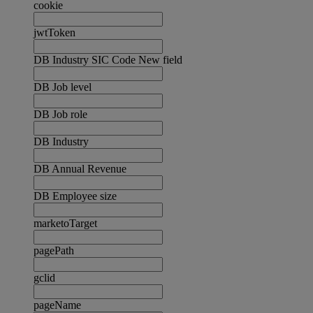
cookie
jwtToken
DB Industry SIC Code New field
DB Job level
DB Job role
DB Industry
DB Annual Revenue
DB Employee size
marketoTarget
pagePath
gclid
pageName