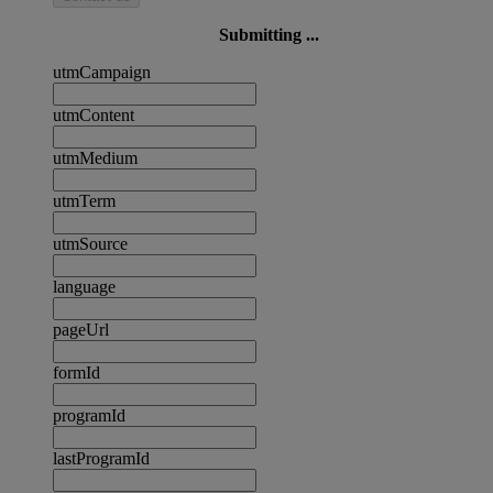
Submitting ...
utmCampaign
utmContent
utmMedium
utmTerm
utmSource
language
pageUrl
formId
programId
lastProgramId