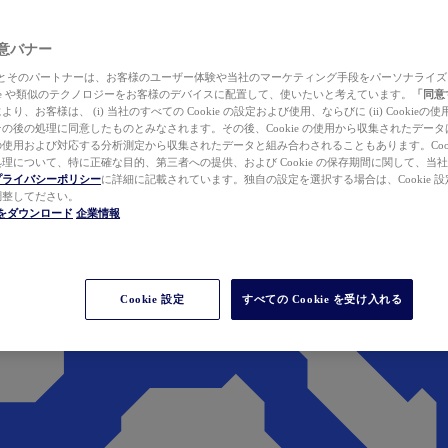
 同意バナー
ewer とそのパートナーは、お客様のユーザー体験や当社のマーケティング手段をパーソナライ
kie や類似のテクノロジーをお客様のデバイスに配置して、使いたいと考えています。
「同意
り、お客様は、 (i) 当社のすべての Cookie の設定および使用、ならびに (ii) Cookie
の後の処理に同意したものとみなされます。その後、Cookie の使用から収集されたデー
使用および対応する分析測定から収集されたデータと組み合わされることもあります。Cook
理について、特に正確な目的、第三者への提供、および Cookie の保存期間に関して、当
プライバシーポリシー
に詳細に記載されています。独自の設定を選択する場合は、Cookie 設定で
調整してださい。
werをダウンロード
企業情報
Cookie 設定
すべての Cookie を受け入れる