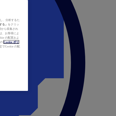
ズし、分析するた
する」
をクリッ
の使用から収集され
タは、お客様によ
ie の配置およ
社の
Cookie ポリ
Cookie の配