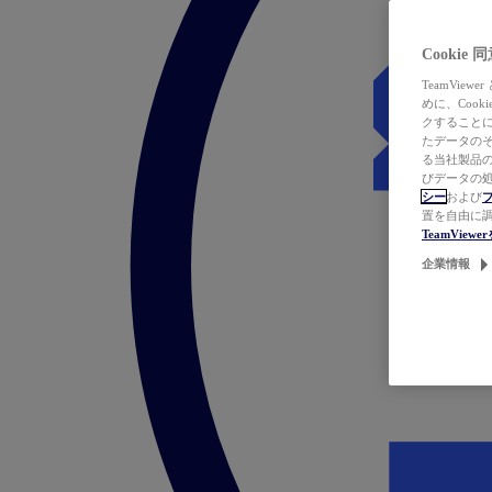
Cookie
TeamVi
めに、Coo
クすることによ
たデータのそ
る当社製品の
びデータの処
シー
および
置を自由に
TeamVie
企業情報