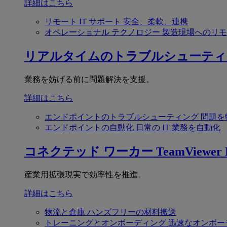
詳細はこちら
リモート IT サポート
安全、柔軟、連携
オペレーショナル テクノロジー
製造現場へのリモ
リアルタイムのトラブルシューティ
業務を妨げる前に問題解決を支援。
詳細はこちら
エンドポイントのトラブルシューティング
問題を
エンドポイントの自動化
日常の IT 業務を自動化
コネクテッド ワーカー
TeamViewer F
産業用拡張現実で効率性を推進。
詳細はこちら
物流と倉庫
ハンズフリーの材料搬送
トレーニングとオンボーディング
迅速なオンボー