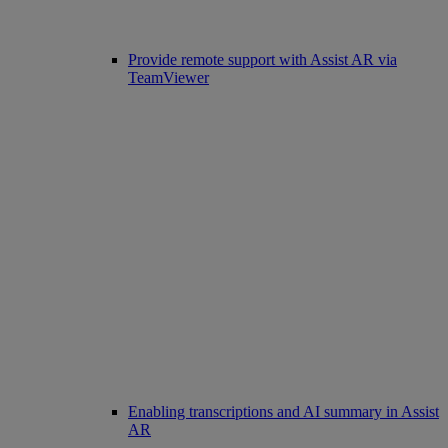
Provide remote support with Assist AR via
TeamViewer
Enabling transcriptions and AI summary in Assist
AR