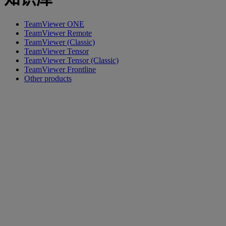
TeamViewer ONE
TeamViewer Remote
TeamViewer (Classic)
TeamViewer Tensor
TeamViewer Tensor (Classic)
TeamViewer Frontline
Other products