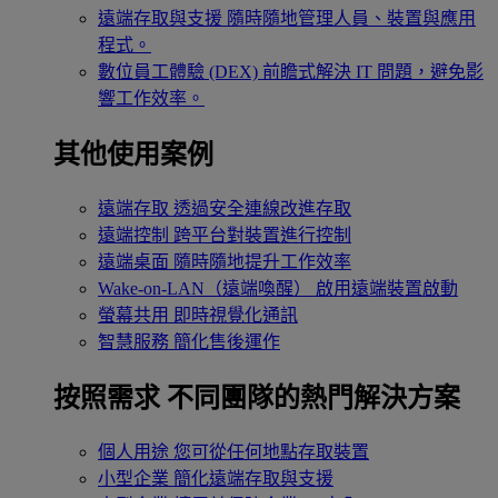
遠端存取與支援
隨時隨地管理人員、裝置與應用
程式。
數位員工體驗 (DEX)
前瞻式解決 IT 問題，避免影
響工作效率。
其他使用案例
遠端存取
透過安全連線改進存取
遠端控制
跨平台對裝置進行控制
遠端桌面
隨時隨地提升工作效率
Wake-on-LAN（遠端喚醒）
啟用遠端裝置啟動
螢幕共用
即時視覺化通訊
智慧服務
簡化售後運作
按照需求
不同團隊的熱門解決方案
個人用途
您可從任何地點存取裝置
小型企業
簡化遠端存取與支援