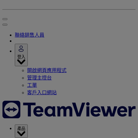
聯絡銷售人員
登入
開啟網頁應用程式
管理主控台
工單
客戶入口網站
產品