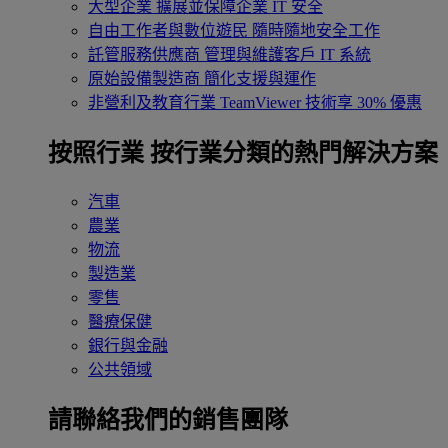
大型企業
擴展並保障企業 IT 安全
自由工作者與數位遊民
隨時隨地安全工作
託管服務供應商
管理與維護客戶 IT 系統
原始設備製造商
簡化支援與運作
非營利及教育行業
TeamViewer 技術享 30% 優惠
按照行業
按行業分類的熱門解決方案
汽車
農業
物流
製造業
零售
醫療保健
銀行與金融
公共領域
請聯絡我們的銷售團隊