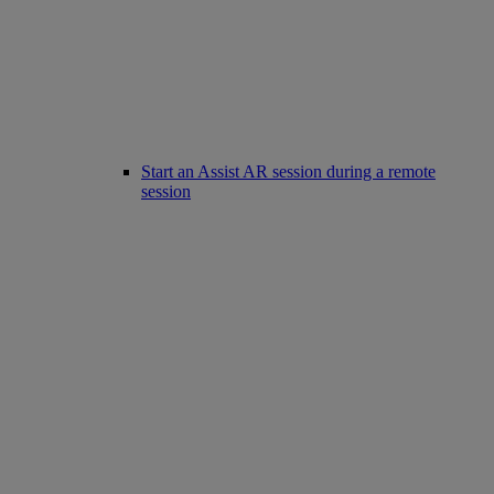
Start an Assist AR session during a remote
session