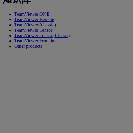
TeamViewer ONE
TeamViewer Remote
TeamViewer (Classic)
TeamViewer Tensor
TeamViewer Tensor (Classic)
TeamViewer Frontline
Other products