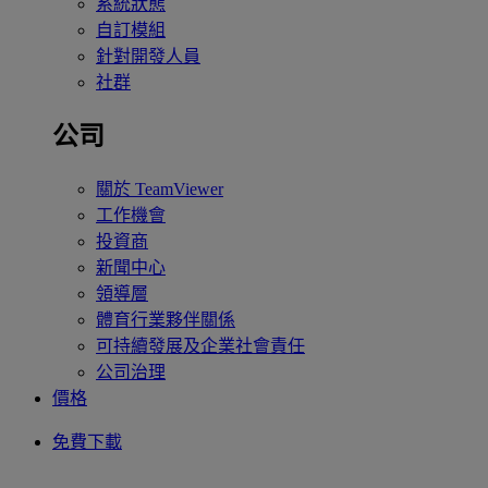
系統狀態
自訂模組
針對開發人員
社群
公司
關於 TeamViewer
工作機會
投資商
新聞中心
領導層
體育行業夥伴關係
可持續發展及企業社會責任
公司治理
價格
免費下載