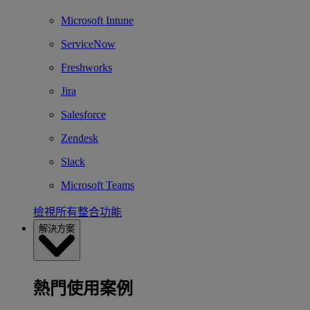
Microsoft Intune
ServiceNow
Freshworks
Jira
Salesforce
Zendesk
Slack
Microsoft Teams
檢視所有整合功能
解決方案
熱門使用案例