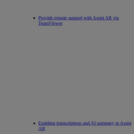
Provide remote support with Assist AR via
TeamViewer
Enabling transcriptions and AI summary in Assist
AR