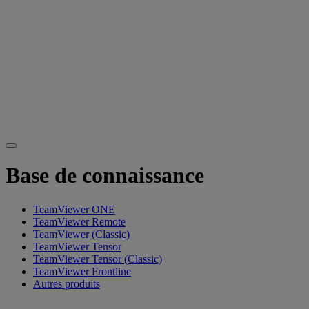
Base de connaissance
TeamViewer ONE
TeamViewer Remote
TeamViewer (Classic)
TeamViewer Tensor
TeamViewer Tensor (Classic)
TeamViewer Frontline
Autres produits