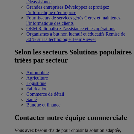
téléassistance
Grandes entreprises
Développez et protégez
l’informatique d’entreprise
Fournisseurs de services gérés
Gérez et maintenez
l’informatique des clients
OEM
Rationalisez l’assistance et les opérations
Organismes à but non lucratif et éducatifs
Remise de
30 % sur la technologie TeamViewer
Selon les secteurs
Solutions populaires
triées par secteur
Automobile
Agriculture
Logistique
Fabrication
Commerce de détail
Santé
Banque et finance
Contacter notre équipe commerciale
Vous avez besoin d’aide pour choisir la solution adaptée,