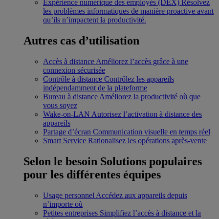
Expérience numérique des employés (DEX)
Résolvez
les problèmes informatiques de manière proactive avant
qu’ils n’impactent la productivité.
Autres cas d’utilisation
Accès à distance
Améliorez l’accès grâce à une
connexion sécurisée
Contrôle à distance
Contrôlez les appareils
indépendamment de la plateforme
Bureau à distance
Améliorez la productivité où que
vous soyez
Wake-on-LAN
Autorisez l’activation à distance des
appareils
Partage d’écran
Communication visuelle en temps réel
Smart Service
Rationalisez les opérations après-vente
Selon le besoin
Solutions populaires
pour les différentes équipes
Usage personnel
Accédez aux appareils depuis
n’importe où
Petites entreprises
Simplifiez l’accès à distance et la