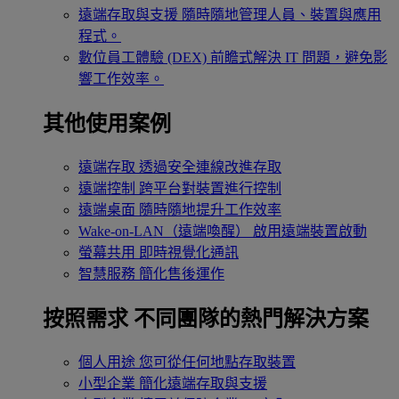
遠端存取與支援
隨時隨地管理人員、裝置與應用
程式。
數位員工體驗 (DEX)
前瞻式解決 IT 問題，避免影
響工作效率。
其他使用案例
遠端存取
透過安全連線改進存取
遠端控制
跨平台對裝置進行控制
遠端桌面
隨時隨地提升工作效率
Wake-on-LAN（遠端喚醒）
啟用遠端裝置啟動
螢幕共用
即時視覺化通訊
智慧服務
簡化售後運作
按照需求
不同團隊的熱門解決方案
個人用途
您可從任何地點存取裝置
小型企業
簡化遠端存取與支援