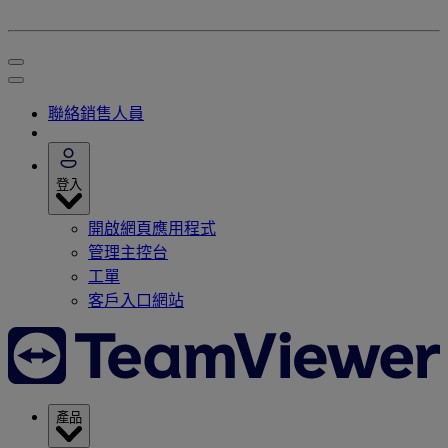
聯絡銷售人員
登入
開啟網頁應用程式
管理主控台
工單
客戶入口網站
產品