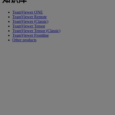
TeamViewer ONE
TeamViewer Remote
TeamViewer (Classic)
TeamViewer Tensor
TeamViewer Tensor (Classic)
TeamViewer Frontline
Other products