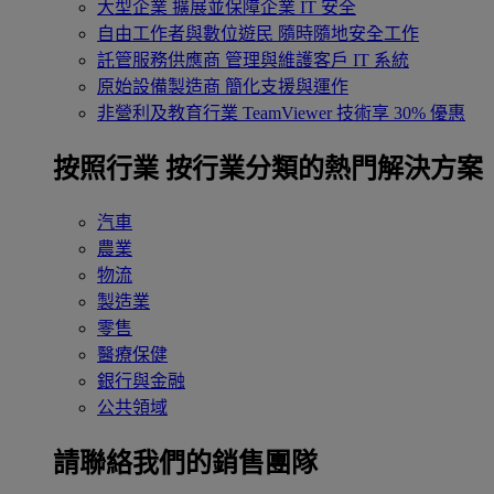
大型企業
擴展並保障企業 IT 安全
自由工作者與數位遊民
隨時隨地安全工作
託管服務供應商
管理與維護客戶 IT 系統
原始設備製造商
簡化支援與運作
非營利及教育行業
TeamViewer 技術享 30% 優惠
按照行業
按行業分類的熱門解決方案
汽車
農業
物流
製造業
零售
醫療保健
銀行與金融
公共領域
請聯絡我們的銷售團隊