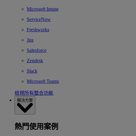
Microsoft Intune
ServiceNow
Freshworks
Jira
Salesforce
Zendesk
Slack
Microsoft Teams
檢視所有整合功能
解決方案
熱門使用案例