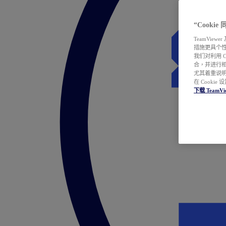
“Cooki
TeamVie
措施更具个
我们对利用 
合，并进行
尤其着重说明
在 Cookie
下载 TeamVi