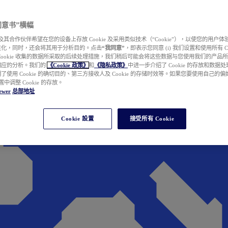
e 同意书”横幅
wer 及其合作伙伴希望在您的设备上存放 Cookie 及采用类似技术（“Cookie”），以使您的用
性化，同时，还会将其用于分析目的。点击
“我同意”
，即表示您同意 (i) 我们设置和使用所有 Cook
Cookie 收集的数据所采取的后续处理措施，我们稍后可能会将这些数据与您使用我们的产品
相应的分析。我们的
《Cookie 政策》
和
《隐私政策》
中进一步介绍了 Cookie 的存放和数据
了使用 Cookie 的确切目的、第三方接收人及 Cookie 的存储时效等。如果您要使用自己的
 设置中调整 Cookie 的存放。
ewer
总部地址
Cookie 設置
接受所有 Cookie