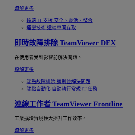
瞭解更多
遠端 IT 支援
安全、靈活、整合
運營技術
遠端車間存取
即時故障排除
TeamViewer DEX
在使用者受到影響前解決問題。
瞭解更多
端點故障排除
識別並解決問題
端點自動化
自動執行常規 IT 任務
連線工作者
TeamViewer Frontline
工業擴增實境極大提升工作效率。
瞭解更多