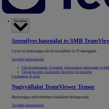
Termékek
Személyes használat és SMB
TeamView
Gyors és biztonságos távoli hozzáférés és IT-támogatás.
További információk
Távoli támogatás
Azonnali, biztonságos támogatás nyújt
Távoli kezelés
Eszközök figyelése és kezelése
Csomagok és árak
Nagyvállalat
TeamViewer Tensor
Biztonságos műveletekhez kialakított távkapcsolat.
További információk