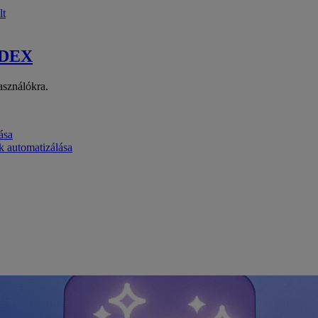
lt
 DEX
asználókra.
ása
k automatizálása