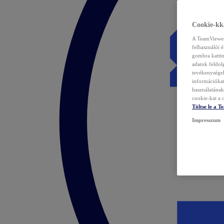
Cookie-kka
A TeamViewer 
felhasználói 
gombra kattin
adatok feldol
tevékenységek
információka
használatának 
cookie-kat a c
Töltse le a 
Impresszum