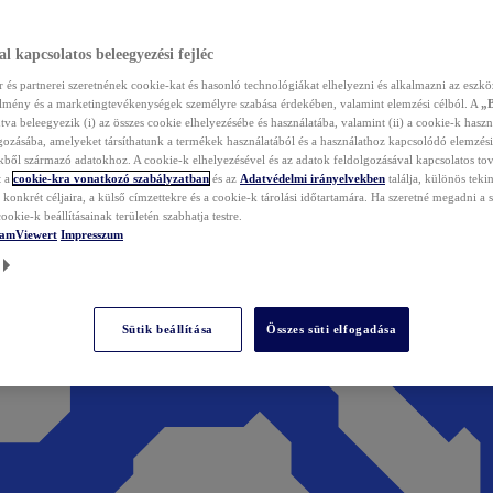
l kapcsolatos beleegyezési fejléc
és partnerei szeretnének cookie-kat és hasonló technológiákat elhelyezni és alkalmazni az eszkö
élmény és a marketingtevékenységek személyre szabása érdekében, valamint elemzési célból. A
„
tva beleegyezik (i) az összes cookie elhelyezésébe és használatába, valamint (ii) a cookie-k haszn
gozásába, amelyeket társíthatunk a termékek használatából és a használathoz kapcsolódó elemzési
ből származó adatokhoz. A cookie-k elhelyezésével és az adatok feldolgozásával kapcsolatos to
t a
cookie-kra vonatkozó szabályzatban
és az
Adatvédelmi irányelvekben
találja, különös tekin
konkrét céljaira, a külső címzettekre és a cookie-k tárolási időtartamára. Ha szeretné megadni a saj
ookie-k beállításainak területén szabhatja testre.
TeamViewert
Impresszum
Sütik beállítása
Összes süti elfogadása