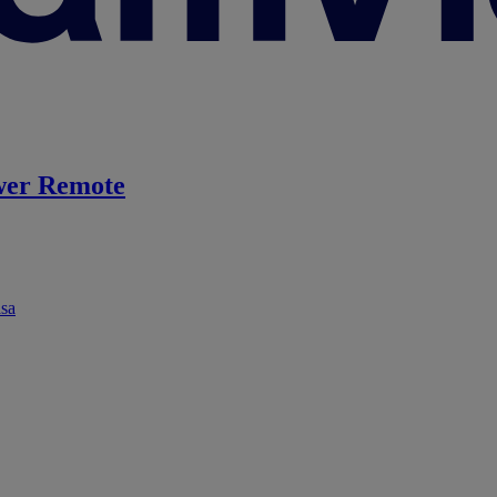
er Remote
ása