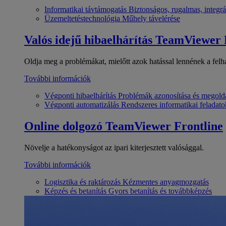
Informatikai távtámogatás
Biztonságos, rugalmas, integrá
Üzemeltetéstechnológia
Műhely távelérése
Valós idejű hibaelhárítás
TeamViewer
Oldja meg a problémákat, mielőtt azok hatással lennének a felh
További információk
Végponti hibaelhárítás
Problémák azonosítása és megold
Végponti automatizálás
Rendszeres informatikai feladato
Online dolgozó
TeamViewer Frontline
Növelje a hatékonyságot az ipari kiterjesztett valósággal.
További információk
Logisztika és raktározás
Kézmentes anyagmozgatás
Képzés és betanítás
Gyors betanítás és továbbképzés