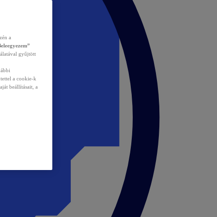
zén a
Beleegyezem”
álatával gyűjtött
vábbi
tettel a cookie-k
át beállításait, a