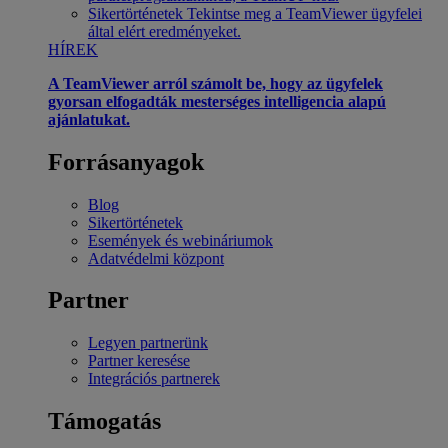
Sikertörténetek
Tekintse meg a TeamViewer ügyfelei
által elért eredményeket.
HÍREK
A TeamViewer arról számolt be, hogy az ügyfelek
gyorsan elfogadták mesterséges intelligencia alapú
ajánlatukat.
Forrásanyagok
Blog
Sikertörténetek
Események és webináriumok
Adatvédelmi központ
Partner
Legyen partnerünk
Partner keresése
Integrációs partnerek
Támogatás