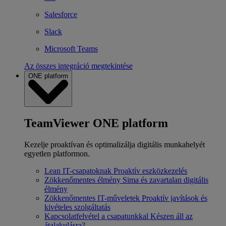
Salesforce
Slack
Microsoft Teams
Az összes integráció megtekintése
ONE platform
TeamViewer ONE platform
Kezelje proaktívan és optimalizálja digitális munkahelyét
egyetlen platformon.
Lean IT-csapatoknak
Proaktív eszközkezelés
Zökkenőmentes élmény
Sima és zavartalan digitális
élmény
Zökkenőmentes IT-műveletek
Proaktív javítások és
kivételes szolgáltatás
Kapcsolatfelvétel a csapatunkkal
Készen áll az
átalakulásra?