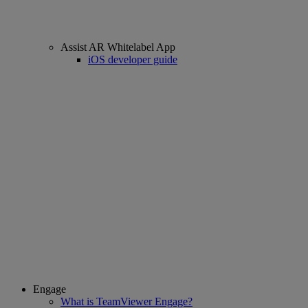
Assist AR Whitelabel App
iOS developer guide
Engage
What is TeamViewer Engage?