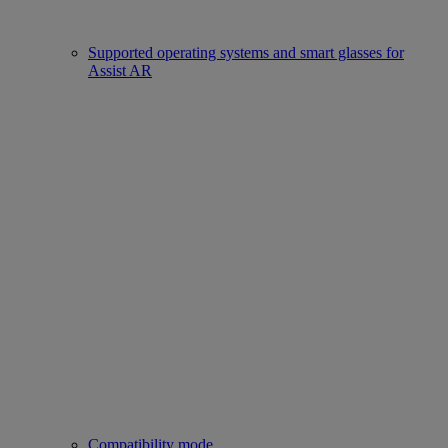
Supported operating systems and smart glasses for
Assist AR
Compatibility mode