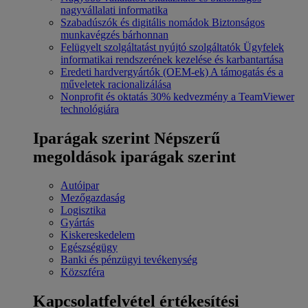
nagyvállalati informatika
Szabadúszók és digitális nomádok
Biztonságos
munkavégzés bárhonnan
Felügyelt szolgáltatást nyújtó szolgáltatók
Ügyfelek
informatikai rendszerének kezelése és karbantartása
Eredeti hardvergyártók (OEM-ek)
A támogatás és a
műveletek racionalizálása
Nonprofit és oktatás
30% kedvezmény a TeamViewer
technológiára
Iparágak szerint
Népszerű
megoldások iparágak szerint
Autóipar
Mezőgazdaság
Logisztika
Gyártás
Kiskereskedelem
Egészségügy
Banki és pénzügyi tevékenység
Közszféra
Kapcsolatfelvétel értékesítési