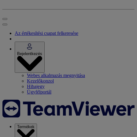
Az értékesítési csapat felkeresése
Bejelentkezés
Webes alkalmazás megnyitása
Kezelőkonzol
Hibajegy
Ügyfélportál
Termékek