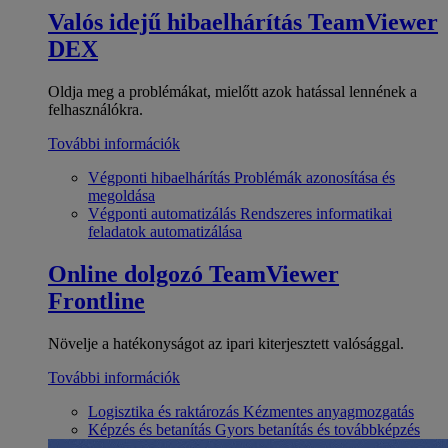
Valós idejű hibaelhárítás
TeamViewer
DEX
Oldja meg a problémákat, mielőtt azok hatással lennének a
felhasználókra.
További információk
Végponti hibaelhárítás
Problémák azonosítása és
megoldása
Végponti automatizálás
Rendszeres informatikai
feladatok automatizálása
Online dolgozó
TeamViewer
Frontline
Növelje a hatékonyságot az ipari kiterjesztett valósággal.
További információk
Logisztika és raktározás
Kézmentes anyagmozgatás
Képzés és betanítás
Gyors betanítás és továbbképzés