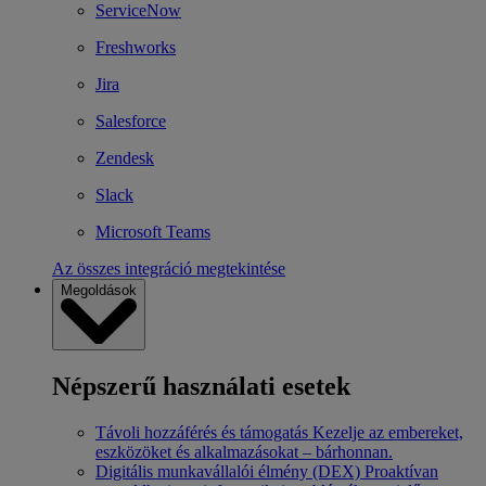
ServiceNow
Freshworks
Jira
Salesforce
Zendesk
Slack
Microsoft Teams
Az összes integráció megtekintése
Megoldások
Népszerű használati esetek
Távoli hozzáférés és támogatás
Kezelje az embereket,
eszközöket és alkalmazásokat – bárhonnan.
Digitális munkavállalói élmény (DEX)
Proaktívan