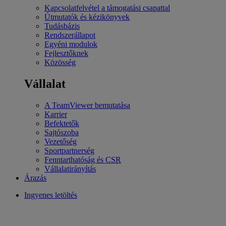
Kapcsolatfelvétel a támogatási csapattal
Útmutatók és kézikönyvek
Tudásbázis
Rendszerállapot
Egyéni modulok
Fejlesztőknek
Közösség
Vállalat
A TeamViewer bemutatása
Karrier
Befektetők
Sajtószoba
Vezetőség
Sportpartnerség
Fenntarthatóság és CSR
Vállalatirányítás
Árazás
Ingyenes letöltés