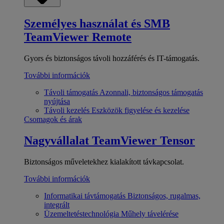
Személyes használat és SMB
TeamViewer Remote
Gyors és biztonságos távoli hozzáférés és IT-támogatás.
További információk
Távoli támogatás
Azonnali, biztonságos támogatás
nyújtása
Távoli kezelés
Eszközök figyelése és kezelése
Csomagok és árak
Nagyvállalat
TeamViewer Tensor
Biztonságos műveletekhez kialakított távkapcsolat.
További információk
Informatikai távtámogatás
Biztonságos, rugalmas,
integrált
Üzemeltetéstechnológia
Műhely távelérése