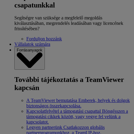
csapatunkkal
Segítségre van szüksége a megfelelő megoldás
kiválasztásában, megrendelés leadásában vagy licencének
frissítésében?
Forduljon hozzánk
Vállalatok számára
Forrásanyagok
További tájékoztatás a TeamViewer
kapcsán
A TeamViewer bemutatása
Emberek, helyek és dolgok
biztonságos összekapcsolása.
Kapcsolatfelvétel a támogatási csapattal
Böngésszen a
támogatási cikkek között, vagy vegye fel velünk a
kapcsolatot.
Legyen partnerünk
Csatlakozzon globális
partnerprogramunkhoz, a TeamUP-hoz.