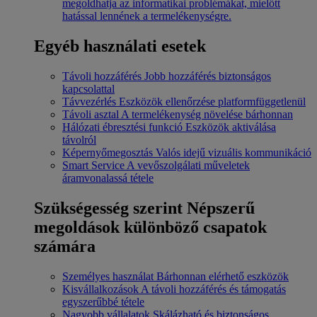
megoldhatja az informatikai problémákat, mielőtt
hatással lennének a termelékenységre.
Egyéb használati esetek
Távoli hozzáférés
Jobb hozzáférés biztonságos
kapcsolattal
Távvezérlés
Eszközök ellenőrzése platformfüggetlenül
Távoli asztal
A termelékenység növelése bárhonnan
Hálózati ébresztési funkció
Eszközök aktiválása
távolról
Képernyőmegosztás
Valós idejű vizuális kommunikáció
Smart Service
A vevőszolgálati műveletek
áramvonalassá tétele
Szükségesség szerint
Népszerű
megoldások különböző csapatok
számára
Személyes használat
Bárhonnan elérhető eszközök
Kisvállalkozások
A távoli hozzáférés és támogatás
egyszerűbbé tétele
Nagyobb vállalatok
Skálázható és biztonságos