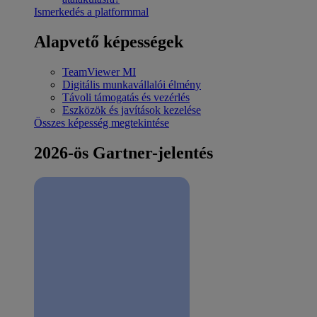
Ismerkedés a platformmal
Alapvető képességek
TeamViewer MI
Digitális munkavállalói élmény
Távoli támogatás és vezérlés
Eszközök és javítások kezelése
Összes képesség megtekintése
2026-ös Gartner-jelentés