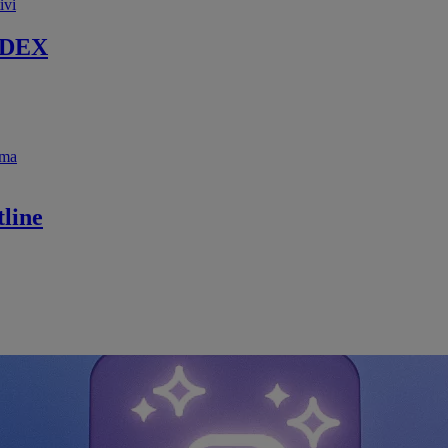
ivi
 DEX
ema
line