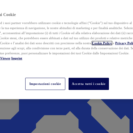
ai Cookie
i suoi partner vorrebbero utilizzare cookie e tecnologie affini (“Cookie”) sul tuo dispositivo al 
 la tua esperienza di navigazione, le nostre abitudini di marketing e per finalità analitiche. Selez
”
, acconsentirai all’impostazione (i) di tutti i Cookie ed alla relativa elaborazione dei dati (ii) racco
 Cookie stessi, che potrebbero essere abbinati a dati sul tuo utilizzo dei prodotti e relative metrich
 Cookie e l’analisi dei dati sono descritti con precisione nella nostra
Cookie Policy
e
Privacy Pol
tenzione agli scopi, alla condivisione con terze parti, ed alla durata della conservazione dei dati. S
 tue preferenze, puoi personalizzare le impostazioni dei tuoi Cookie dalle Impostazioni Cookie.
mViewer
Imprint
Impostazioni cookie
Accetta tutti i cookie