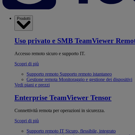
Prodotti
Uso privato e SMB
TeamViewer Remo
Accesso remoto sicuro e supporto IT.
Scopri di più
Supporto remoto
Supporto remoto istantaneo
Gestione remota
Monitoraggio e gestione dei dispositivi
Vedi piani e prezzi
Enterprise
TeamViewer Tensor
Connettività remota per operazioni in sicurezza.
Scopri di più
Supporto remoto IT
Sicuro, flessibile, integrato