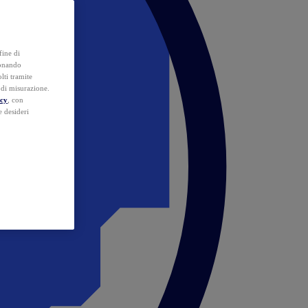
fine di
ionando
lti tramite
e di misurazione.
icy
, con
e desideri