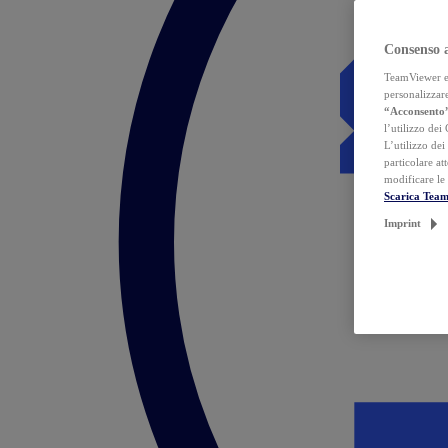
Consenso 
TeamViewer ed 
personalizzare
“Acconsento
l’utilizzo dei
L’utilizzo dei
particolare at
modificare le
Scarica Tea
Imprint