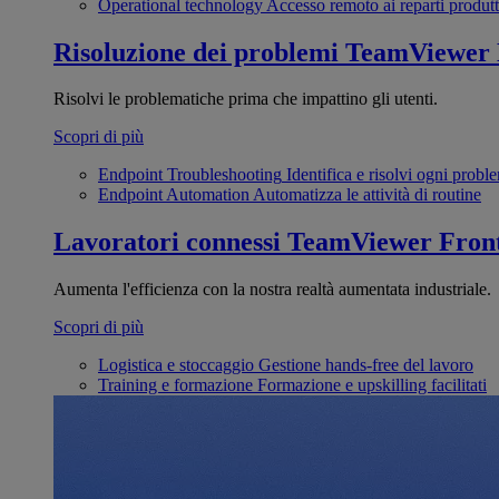
Operational technology
Accesso remoto ai reparti produtt
Risoluzione dei problemi
TeamViewer
Risolvi le problematiche prima che impattino gli utenti.
Scopri di più
Endpoint Troubleshooting
Identifica e risolvi ogni probl
Endpoint Automation
Automatizza le attività di routine
Lavoratori connessi
TeamViewer Front
Aumenta l'efficienza con la nostra realtà aumentata industriale.
Scopri di più
Logistica e stoccaggio
Gestione hands-free del lavoro
Training e formazione
Formazione e upskilling facilitati