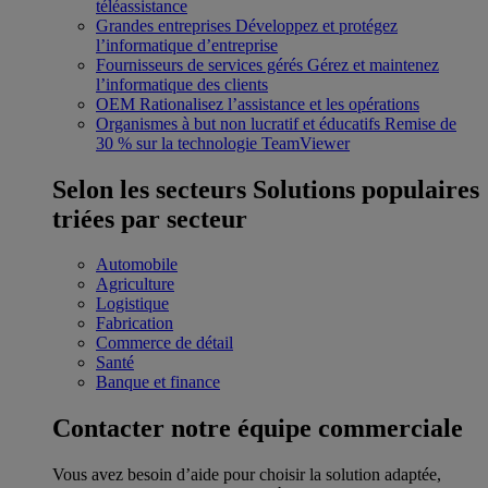
téléassistance
Grandes entreprises
Développez et protégez
l’informatique d’entreprise
Fournisseurs de services gérés
Gérez et maintenez
l’informatique des clients
OEM
Rationalisez l’assistance et les opérations
Organismes à but non lucratif et éducatifs
Remise de
30 % sur la technologie TeamViewer
Selon les secteurs
Solutions populaires
triées par secteur
Automobile
Agriculture
Logistique
Fabrication
Commerce de détail
Santé
Banque et finance
Contacter notre équipe commerciale
Vous avez besoin d’aide pour choisir la solution adaptée,