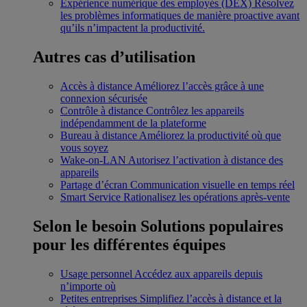
Expérience numérique des employés (DEX)
Résolvez
les problèmes informatiques de manière proactive avant
qu’ils n’impactent la productivité.
Autres cas d’utilisation
Accès à distance
Améliorez l’accès grâce à une
connexion sécurisée
Contrôle à distance
Contrôlez les appareils
indépendamment de la plateforme
Bureau à distance
Améliorez la productivité où que
vous soyez
Wake-on-LAN
Autorisez l’activation à distance des
appareils
Partage d’écran
Communication visuelle en temps réel
Smart Service
Rationalisez les opérations après-vente
Selon le besoin
Solutions populaires
pour les différentes équipes
Usage personnel
Accédez aux appareils depuis
n’importe où
Petites entreprises
Simplifiez l’accès à distance et la