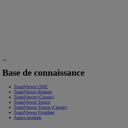
Base de connaissance
TeamViewer ONE
TeamViewer Remote
TeamViewer (Classic)
TeamViewer Tensor
TeamViewer Tensor (Classic)
TeamViewer Frontline
Autres produits