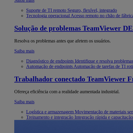
Saiba mais
Suporte de TI remoto
Seguro, flexível, integrado
Tecnologia operacional
Acesso remoto no chão de fábric
Solução de problemas
TeamViewer D
Resolva os problemas antes que afetem os usuários.
Saiba mais
Diagnóstico de endpoints
Identifique e resolva problema
Automação de endpoints
Automação de tarefas de TI roti
Trabalhador conectado
TeamViewer Fr
Ofereça eficiência com a realidade aumentada industrial.
Saiba mais
Logística e armazenagem
Movimentação de materiais se
Treinamento e integração
Integração rápida e capacitação