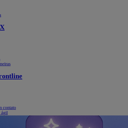
a
EX
s
neiras
ontline
m contato
 ágil