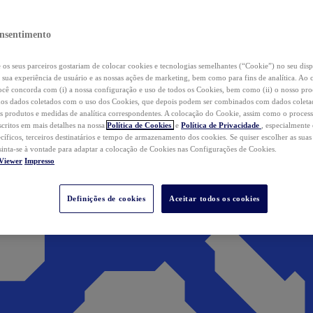
nsentimento
os seus parceiros gostariam de colocar cookies e tecnologias semelhantes (“Cookie”) no seu disp
a sua experiência de usuário e as nossas ações de marketing, bem como para fins de analítica. Ao 
cê concorda com (i) a nossa configuração e uso de todos os Cookies, bem como (ii) o nosso pr
os dados coletados com o uso dos Cookies, que depois podem ser combinados com dados coletad
s produtos e medidas de analítica correspondentes. A colocação do Cookie, assim como o proces
scritos em mais detalhes na nossa
Política de Cookies
e
Política de Privacidade
, especialmente
ecíficos, terceiros destinatários e tempo de armazenamento dos cookies. Se quiser escolher as suas
 sinta-se à vontade para adaptar a colocação de Cookies nas Configurações de Cookies.
Viewer
Impresso
Definições de cookies
Aceitar todos os cookies