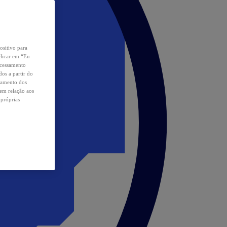
ositivo para
clicar em “Eu
ocessamento
os a partir do
samento dos
 em relação aos
 próprias