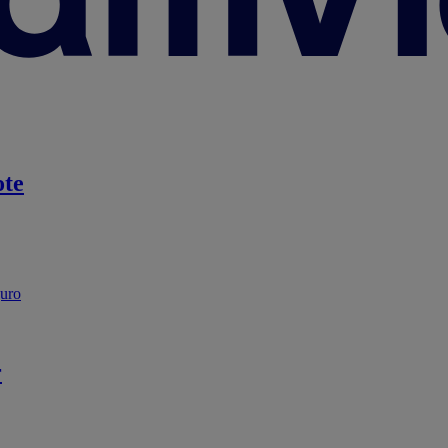
te
guro
r