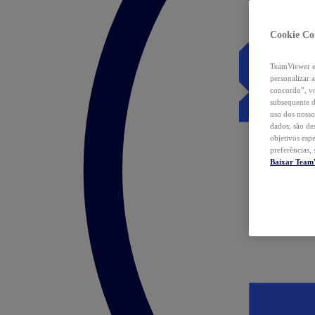
Cookie Co
TeamViewer e 
personalizar 
concordo”, vo
subsequente d
uso dos nosso
dados, são de
objetivos esp
preferências,
Baixar Team