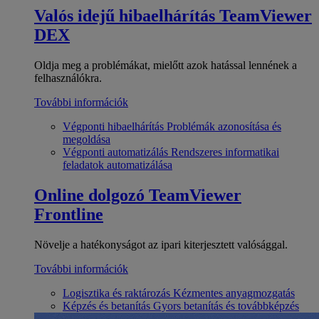
Valós idejű hibaelhárítás
TeamViewer
DEX
Oldja meg a problémákat, mielőtt azok hatással lennének a
felhasználókra.
További információk
Végponti hibaelhárítás
Problémák azonosítása és
megoldása
Végponti automatizálás
Rendszeres informatikai
feladatok automatizálása
Online dolgozó
TeamViewer
Frontline
Növelje a hatékonyságot az ipari kiterjesztett valósággal.
További információk
Logisztika és raktározás
Kézmentes anyagmozgatás
Képzés és betanítás
Gyors betanítás és továbbképzés