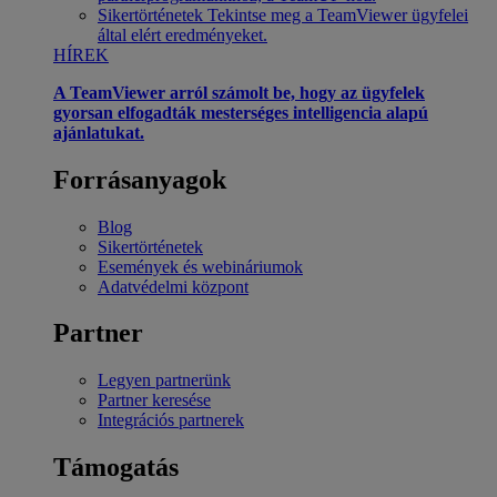
Sikertörténetek
Tekintse meg a TeamViewer ügyfelei
által elért eredményeket.
HÍREK
A TeamViewer arról számolt be, hogy az ügyfelek
gyorsan elfogadták mesterséges intelligencia alapú
ajánlatukat.
Forrásanyagok
Blog
Sikertörténetek
Események és webináriumok
Adatvédelmi központ
Partner
Legyen partnerünk
Partner keresése
Integrációs partnerek
Támogatás