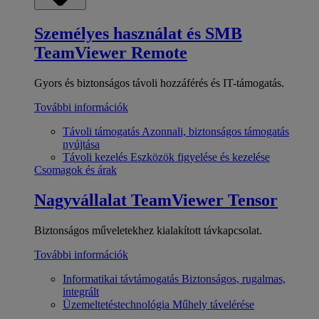
Személyes használat és SMB
TeamViewer Remote
Gyors és biztonságos távoli hozzáférés és IT-támogatás.
További információk
Távoli támogatás
Azonnali, biztonságos támogatás
nyújtása
Távoli kezelés
Eszközök figyelése és kezelése
Csomagok és árak
Nagyvállalat
TeamViewer Tensor
Biztonságos műveletekhez kialakított távkapcsolat.
További információk
Informatikai távtámogatás
Biztonságos, rugalmas,
integrált
Üzemeltetéstechnológia
Műhely távelérése