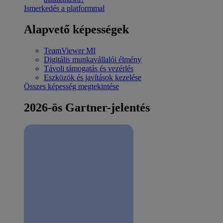
Ismerkedés a platformmal
Alapvető képességek
TeamViewer MI
Digitális munkavállalói élmény
Távoli támogatás és vezérlés
Eszközök és javítások kezelése
Összes képesség megtekintése
2026-ös Gartner-jelentés