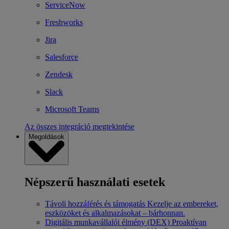
ServiceNow
Freshworks
Jira
Salesforce
Zendesk
Slack
Microsoft Teams
Az összes integráció megtekintése
Megoldások
Népszerű használati esetek
Távoli hozzáférés és támogatás
Kezelje az embereket,
eszközöket és alkalmazásokat – bárhonnan.
Digitális munkavállalói élmény (DEX)
Proaktívan