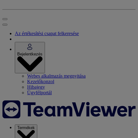
Az értékesítési csapat felkeresése
Bejelentkezés
Webes alkalmazás megnyitása
Kezelőkonzol
Hibajegy
Ügyfélportál
Termékek