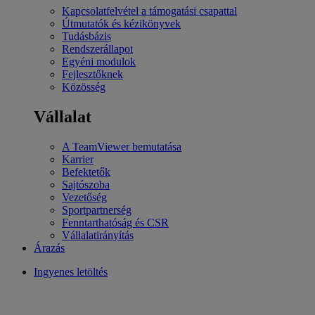
Kapcsolatfelvétel a támogatási csapattal
Útmutatók és kézikönyvek
Tudásbázis
Rendszerállapot
Egyéni modulok
Fejlesztőknek
Közösség
Vállalat
A TeamViewer bemutatása
Karrier
Befektetők
Sajtószoba
Vezetőség
Sportpartnerség
Fenntarthatóság és CSR
Vállalatirányítás
Árazás
Ingyenes letöltés