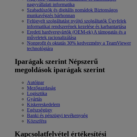
nagyvállalati informatika
Szabadúszók és digitális nomádok
Biztonságos
munkavégzés bárhonnan
Felügyelt szolgáltatást nyújtó szolgáltatók
Ügyfelek
informatikai rendszerének kezelése és karbantartása
Eredeti hardvergyártók (OEM-ek)
A támogatás és a
műveletek racionalizálása
Nonprofit és oktatás
30% kedvezmény a TeamViewer
technológiára
Iparágak szerint
Népszerű
megoldások iparágak szerint
Autóipar
Mezőgazdaság
Logisztika
Gyártás
Kiskereskedelem
Egészségügy
Banki és pénzügyi tevékenység
Közszféra
Kapcsolatfelvétel értékesítési