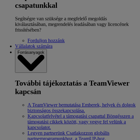
csapatunkkal
Segítségre van szüksége a megfelelő megoldás
kiválasztásában, megrendelés leadásában vagy licencének
frissítésében?
Forduljon hozzánk
Vállalatok számára
Forrásanyagok
További tájékoztatás a TeamViewer
kapcsán
A TeamViewer bemutatása
Emberek, helyek és dolgok
biztonságos összekapcsolása.
Kapcsolatfelvétel a támogatási csapattal
Böngésszen a
támogatási cikkek között, vagy vegye fel velünk a
kapcsolatot.
Legyen partnerünk
Csatlakozzon globális
partnerprogramunkhoz, a TeamUP-hoz.