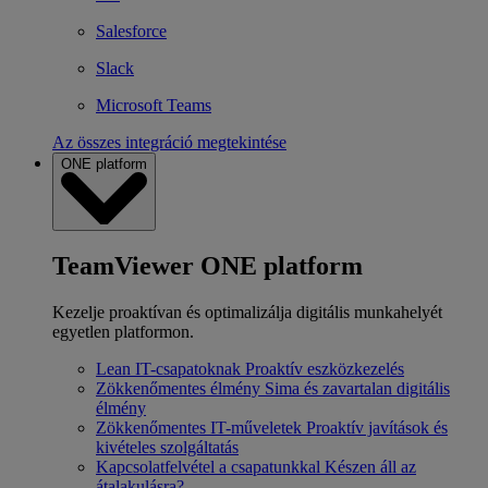
Salesforce
Slack
Microsoft Teams
Az összes integráció megtekintése
ONE platform
TeamViewer ONE platform
Kezelje proaktívan és optimalizálja digitális munkahelyét
egyetlen platformon.
Lean IT-csapatoknak
Proaktív eszközkezelés
Zökkenőmentes élmény
Sima és zavartalan digitális
élmény
Zökkenőmentes IT-műveletek
Proaktív javítások és
kivételes szolgáltatás
Kapcsolatfelvétel a csapatunkkal
Készen áll az
átalakulásra?