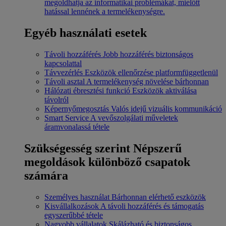
megoldhatja az informatikai problémákat, mielőtt
hatással lennének a termelékenységre.
Egyéb használati esetek
Távoli hozzáférés
Jobb hozzáférés biztonságos
kapcsolattal
Távvezérlés
Eszközök ellenőrzése platformfüggetlenül
Távoli asztal
A termelékenység növelése bárhonnan
Hálózati ébresztési funkció
Eszközök aktiválása
távolról
Képernyőmegosztás
Valós idejű vizuális kommunikáció
Smart Service
A vevőszolgálati műveletek
áramvonalassá tétele
Szükségesség szerint
Népszerű
megoldások különböző csapatok
számára
Személyes használat
Bárhonnan elérhető eszközök
Kisvállalkozások
A távoli hozzáférés és támogatás
egyszerűbbé tétele
Nagyobb vállalatok
Skálázható és biztonságos