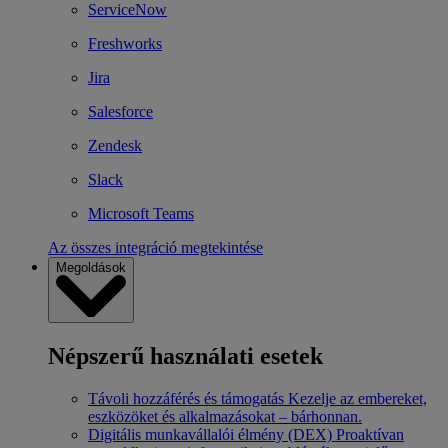
ServiceNow
Freshworks
Jira
Salesforce
Zendesk
Slack
Microsoft Teams
Az összes integráció megtekintése
Megoldások
Népszerű használati esetek
Távoli hozzáférés és támogatás
Kezelje az embereket,
eszközöket és alkalmazásokat – bárhonnan.
Digitális munkavállalói élmény (DEX)
Proaktívan