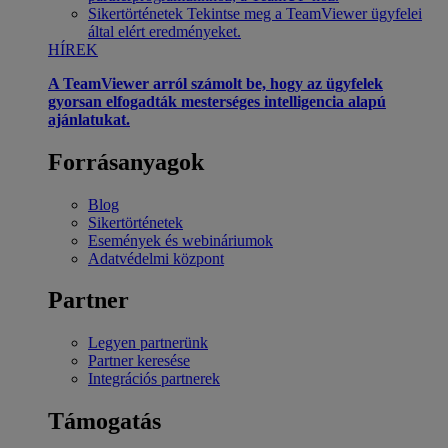
Sikertörténetek
Tekintse meg a TeamViewer ügyfelei
által elért eredményeket.
HÍREK
A TeamViewer arról számolt be, hogy az ügyfelek
gyorsan elfogadták mesterséges intelligencia alapú
ajánlatukat.
Forrásanyagok
Blog
Sikertörténetek
Események és webináriumok
Adatvédelmi központ
Partner
Legyen partnerünk
Partner keresése
Integrációs partnerek
Támogatás