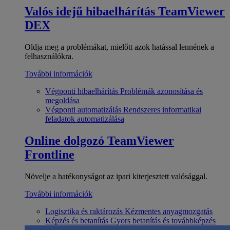
Valós idejű hibaelhárítás
TeamViewer
DEX
Oldja meg a problémákat, mielőtt azok hatással lennének a
felhasználókra.
További információk
Végponti hibaelhárítás
Problémák azonosítása és
megoldása
Végponti automatizálás
Rendszeres informatikai
feladatok automatizálása
Online dolgozó
TeamViewer
Frontline
Növelje a hatékonyságot az ipari kiterjesztett valósággal.
További információk
Logisztika és raktározás
Kézmentes anyagmozgatás
Képzés és betanítás
Gyors betanítás és továbbképzés