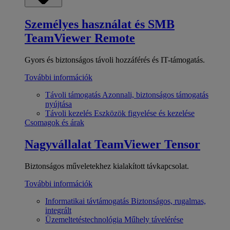
Személyes használat és SMB
TeamViewer Remote
Gyors és biztonságos távoli hozzáférés és IT-támogatás.
További információk
Távoli támogatás
Azonnali, biztonságos támogatás
nyújtása
Távoli kezelés
Eszközök figyelése és kezelése
Csomagok és árak
Nagyvállalat
TeamViewer Tensor
Biztonságos műveletekhez kialakított távkapcsolat.
További információk
Informatikai távtámogatás
Biztonságos, rugalmas,
integrált
Üzemeltetéstechnológia
Műhely távelérése