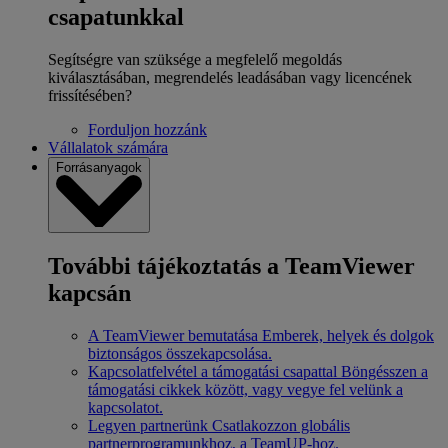
csapatunkkal
Segítségre van szüksége a megfelelő megoldás
kiválasztásában, megrendelés leadásában vagy licencének
frissítésében?
Forduljon hozzánk
Vállalatok számára
Forrásanyagok
További tájékoztatás a TeamViewer
kapcsán
A TeamViewer bemutatása
Emberek, helyek és dolgok
biztonságos összekapcsolása.
Kapcsolatfelvétel a támogatási csapattal
Böngésszen a
támogatási cikkek között, vagy vegye fel velünk a
kapcsolatot.
Legyen partnerünk
Csatlakozzon globális
partnerprogramunkhoz, a TeamUP-hoz.