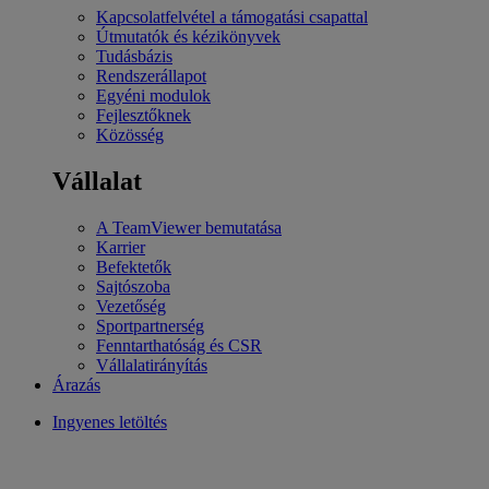
Kapcsolatfelvétel a támogatási csapattal
Útmutatók és kézikönyvek
Tudásbázis
Rendszerállapot
Egyéni modulok
Fejlesztőknek
Közösség
Vállalat
A TeamViewer bemutatása
Karrier
Befektetők
Sajtószoba
Vezetőség
Sportpartnerség
Fenntarthatóság és CSR
Vállalatirányítás
Árazás
Ingyenes letöltés