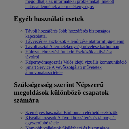
megoldhatja az informatikai problémákat, mielőtt
hatással lennének a termelékenységre.
Egyéb használati esetek
Távoli hozzáférés
Jobb hozzáférés biztonságos
kapcsolattal
Távvezérlés
Eszközök ellenőrzése platformfüggetlenül
Távoli asztal
A termelékenység növelése bárhonnan
Hálózati ébresztési funkció
Eszközök aktiválása
távolról
Képernyőmegosztás
Valós idejű vizuális kommunikáció
Smart Service
A vevőszolgálati műveletek
áramvonalassá tétele
Szükségesség szerint
Népszerű
megoldások különböző csapatok
számára
Személyes használat
Bárhonnan elérhető eszközök
Kisvállalkozások
A távoli hozzáférés és támogatás
egyszerűbbé tétele
Nagyobb vállalatok
Skálázható és biztonságos