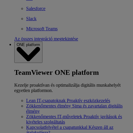
Salesforce
Slack
Microsoft Teams
Az összes integráció megtekintése
ONE platform
TeamViewer ONE platform
Kezelje proaktívan és optimalizálja digitális munkahelyét
egyetlen platformon.
Lean IT-csapatoknak
Proaktív eszközkezelés
Zökkenőmentes élmény
Sima és zavartalan digitális
élmény
Zökkenőmentes IT-műveletek
Proaktív javítások és
kivételes szolgáltatás
Kapcsolatfelvétel a csapatunkkal
Készen áll az
átalakulásra?