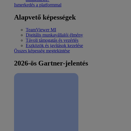
Ismerkedés a platformmal
Alapvető képességek
TeamViewer MI
Digitális munkavállalói élmény
Távoli támogatás és vezérlés
Eszközök és javítások kezelése
Összes képesség megtekintése
2026-ös Gartner-jelentés