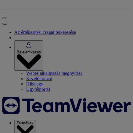
Az értékesítési csapat felkeresése
Bejelentkezés
Webes alkalmazás megnyitása
Kezelőkonzol
Hibajegy
Ügyfélportál
Termékek