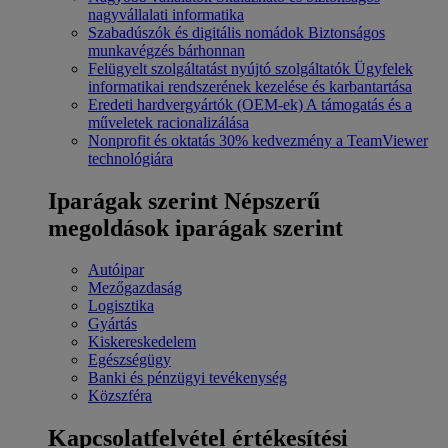
nagyvállalati informatika
Szabadúszók és digitális nomádok
Biztonságos
munkavégzés bárhonnan
Felügyelt szolgáltatást nyújtó szolgáltatók
Ügyfelek
informatikai rendszerének kezelése és karbantartása
Eredeti hardvergyártók (OEM-ek)
A támogatás és a
műveletek racionalizálása
Nonprofit és oktatás
30% kedvezmény a TeamViewer
technológiára
Iparágak szerint
Népszerű
megoldások iparágak szerint
Autóipar
Mezőgazdaság
Logisztika
Gyártás
Kiskereskedelem
Egészségügy
Banki és pénzügyi tevékenység
Közszféra
Kapcsolatfelvétel értékesítési