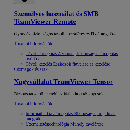
Személyes használat és SMB
TeamViewer Remote
Gyors és biztonságos távoli hozzáférés és IT-támogatás.
További információk
Távoli támogatás
Azonnali, biztonságos támogatás
nyújtása
Távoli kezelés
Eszközök figyelése és kezelése
Csomagok és árak
Nagyvállalat
TeamViewer Tensor
Biztonságos műveletekhez kialakított távkapcsolat.
További információk
Informatikai távtámogatás
Biztonságos, rugalmas,
integrált
Üzemeltetéstechnológia
Műhely távelérése