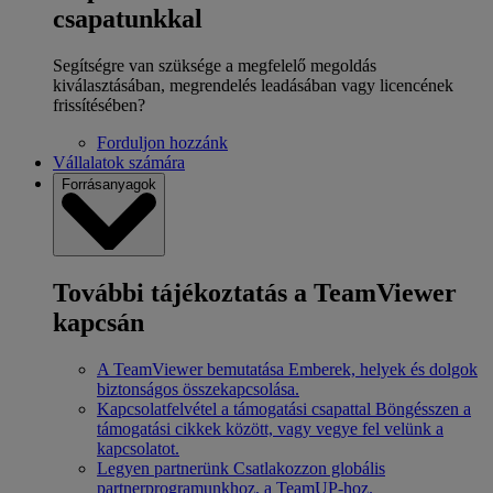
csapatunkkal
Segítségre van szüksége a megfelelő megoldás
kiválasztásában, megrendelés leadásában vagy licencének
frissítésében?
Forduljon hozzánk
Vállalatok számára
Forrásanyagok
További tájékoztatás a TeamViewer
kapcsán
A TeamViewer bemutatása
Emberek, helyek és dolgok
biztonságos összekapcsolása.
Kapcsolatfelvétel a támogatási csapattal
Böngésszen a
támogatási cikkek között, vagy vegye fel velünk a
kapcsolatot.
Legyen partnerünk
Csatlakozzon globális
partnerprogramunkhoz, a TeamUP-hoz.