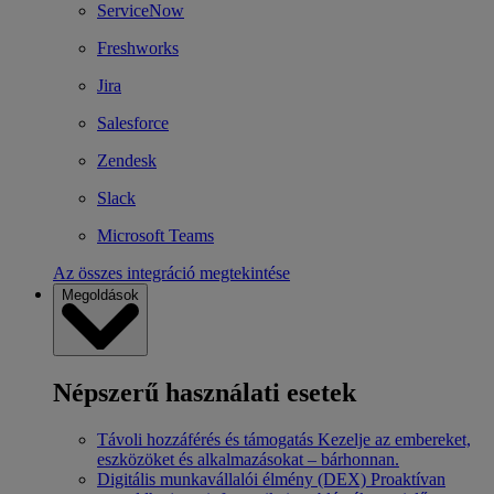
ServiceNow
Freshworks
Jira
Salesforce
Zendesk
Slack
Microsoft Teams
Az összes integráció megtekintése
Megoldások
Népszerű használati esetek
Távoli hozzáférés és támogatás
Kezelje az embereket,
eszközöket és alkalmazásokat – bárhonnan.
Digitális munkavállalói élmény (DEX)
Proaktívan