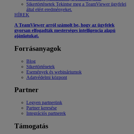
Sikertörténetek
Tekintse meg a TeamViewer ügyfelei
által elért eredményeket.
HÍREK
A TeamViewer arról számolt be, hogy az ügyfelek
gyorsan elfogadták mesterséges intelligencia alapú
ajánlatukat.
Forrásanyagok
Blog
Sikertörténetek
Események és webináriumok
Adatvédelmi központ
Partner
Legyen partnerünk
Partner keresése
Integrációs partnerek
Támogatás