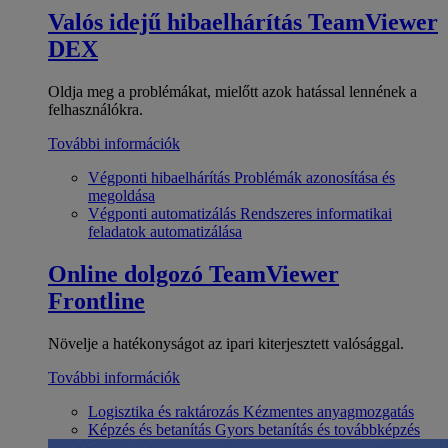
Valós idejű hibaelhárítás
TeamViewer
DEX
Oldja meg a problémákat, mielőtt azok hatással lennének a
felhasználókra.
További információk
Végponti hibaelhárítás
Problémák azonosítása és
megoldása
Végponti automatizálás
Rendszeres informatikai
feladatok automatizálása
Online dolgozó
TeamViewer
Frontline
Növelje a hatékonyságot az ipari kiterjesztett valósággal.
További információk
Logisztika és raktározás
Kézmentes anyagmozgatás
Képzés és betanítás
Gyors betanítás és továbbképzés