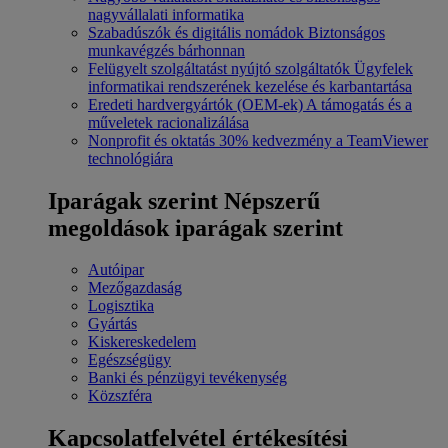
nagyvállalati informatika
Szabadúszók és digitális nomádok
Biztonságos
munkavégzés bárhonnan
Felügyelt szolgáltatást nyújtó szolgáltatók
Ügyfelek
informatikai rendszerének kezelése és karbantartása
Eredeti hardvergyártók (OEM-ek)
A támogatás és a
műveletek racionalizálása
Nonprofit és oktatás
30% kedvezmény a TeamViewer
technológiára
Iparágak szerint
Népszerű
megoldások iparágak szerint
Autóipar
Mezőgazdaság
Logisztika
Gyártás
Kiskereskedelem
Egészségügy
Banki és pénzügyi tevékenység
Közszféra
Kapcsolatfelvétel értékesítési