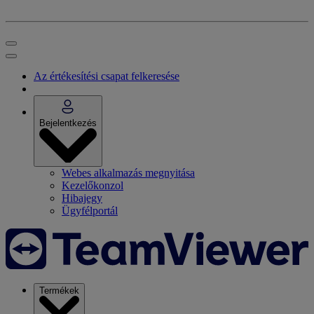
Az értékesítési csapat felkeresése
Bejelentkezés
Webes alkalmazás megnyitása
Kezelőkonzol
Hibajegy
Ügyfélportál
Termékek