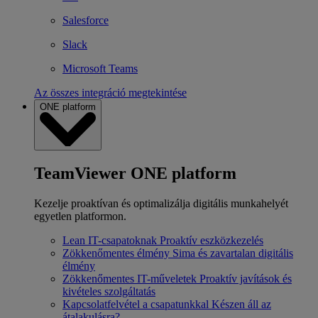
Salesforce
Slack
Microsoft Teams
Az összes integráció megtekintése
ONE platform
TeamViewer ONE platform
Kezelje proaktívan és optimalizálja digitális munkahelyét
egyetlen platformon.
Lean IT-csapatoknak
Proaktív eszközkezelés
Zökkenőmentes élmény
Sima és zavartalan digitális
élmény
Zökkenőmentes IT-műveletek
Proaktív javítások és
kivételes szolgáltatás
Kapcsolatfelvétel a csapatunkkal
Készen áll az
átalakulásra?