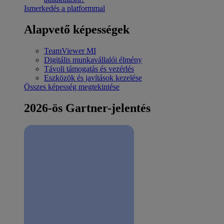
Ismerkedés a platformmal
Alapvető képességek
TeamViewer MI
Digitális munkavállalói élmény
Távoli támogatás és vezérlés
Eszközök és javítások kezelése
Összes képesség megtekintése
2026-ös Gartner-jelentés