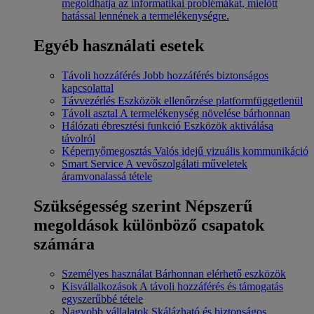
megoldhatja az informatikai problémákat, mielőtt
hatással lennének a termelékenységre.
Egyéb használati esetek
Távoli hozzáférés
Jobb hozzáférés biztonságos
kapcsolattal
Távvezérlés
Eszközök ellenőrzése platformfüggetlenül
Távoli asztal
A termelékenység növelése bárhonnan
Hálózati ébresztési funkció
Eszközök aktiválása
távolról
Képernyőmegosztás
Valós idejű vizuális kommunikáció
Smart Service
A vevőszolgálati műveletek
áramvonalassá tétele
Szükségesség szerint
Népszerű
megoldások különböző csapatok
számára
Személyes használat
Bárhonnan elérhető eszközök
Kisvállalkozások
A távoli hozzáférés és támogatás
egyszerűbbé tétele
Nagyobb vállalatok
Skálázható és biztonságos