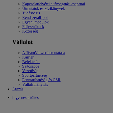
Kapcsolatfelvétel a támogatási csapattal
Útmutatók és kézikönyvek
Tudásbázis
Rendszerállapot
Egyéni modulok
Fejlesztőknek
Közösség
Vállalat
A TeamViewer bemutatása
Karrier
Befektetők
Sajtószoba
Vezetőség
Sportpartnerség
Fenntarthatóság és CSR
Vállalatirányítás
Árazás
Ingyenes letöltés