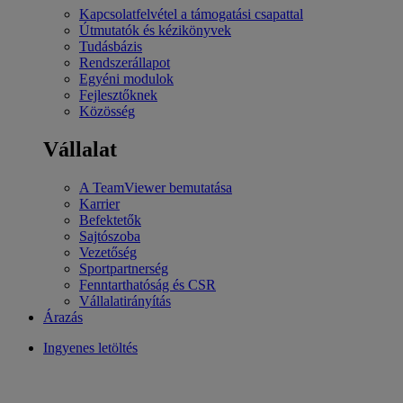
Kapcsolatfelvétel a támogatási csapattal
Útmutatók és kézikönyvek
Tudásbázis
Rendszerállapot
Egyéni modulok
Fejlesztőknek
Közösség
Vállalat
A TeamViewer bemutatása
Karrier
Befektetők
Sajtószoba
Vezetőség
Sportpartnerség
Fenntarthatóság és CSR
Vállalatirányítás
Árazás
Ingyenes letöltés