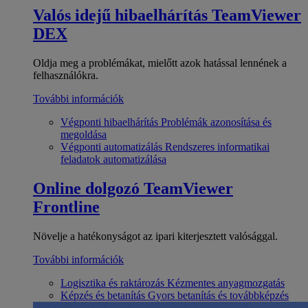
Valós idejű hibaelhárítás
TeamViewer
DEX
Oldja meg a problémákat, mielőtt azok hatással lennének a
felhasználókra.
További információk
Végponti hibaelhárítás
Problémák azonosítása és
megoldása
Végponti automatizálás
Rendszeres informatikai
feladatok automatizálása
Online dolgozó
TeamViewer
Frontline
Növelje a hatékonyságot az ipari kiterjesztett valósággal.
További információk
Logisztika és raktározás
Kézmentes anyagmozgatás
Képzés és betanítás
Gyors betanítás és továbbképzés