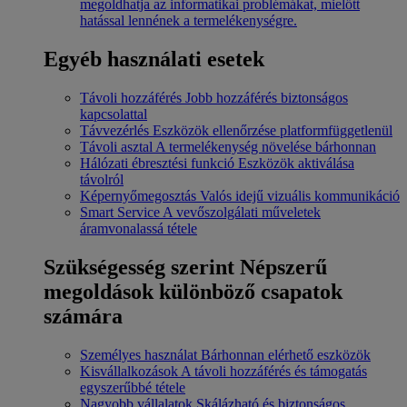
megoldhatja az informatikai problémákat, mielőtt
hatással lennének a termelékenységre.
Egyéb használati esetek
Távoli hozzáférés
Jobb hozzáférés biztonságos
kapcsolattal
Távvezérlés
Eszközök ellenőrzése platformfüggetlenül
Távoli asztal
A termelékenység növelése bárhonnan
Hálózati ébresztési funkció
Eszközök aktiválása
távolról
Képernyőmegosztás
Valós idejű vizuális kommunikáció
Smart Service
A vevőszolgálati műveletek
áramvonalassá tétele
Szükségesség szerint
Népszerű
megoldások különböző csapatok
számára
Személyes használat
Bárhonnan elérhető eszközök
Kisvállalkozások
A távoli hozzáférés és támogatás
egyszerűbbé tétele
Nagyobb vállalatok
Skálázható és biztonságos