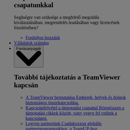
csapatunkkal
Segítségre van szüksége a megfelelő megoldás
kiválasztásában, megrendelés leadásában vagy licencének
frissítésében?
Forduljon hozzánk
Vállalatok számára
Forrásanyagok
További tájékoztatás a TeamViewer
kapcsán
A TeamViewer bemutatása
Emberek, helyek és dolgok
biztonságos összekapcsolása.
Kapcsolatfelvétel a támogatási csapattal
Böngésszen a
támogatási cikkek között, vagy vegye fel velünk a
kapcsolatot.
Legyen partnerünk
Csatlakozzon globális
partnerprogramunkhoz, a TeamUP-hoz.