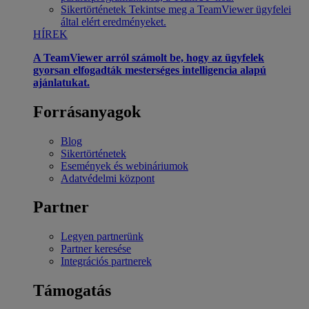
Sikertörténetek
Tekintse meg a TeamViewer ügyfelei
által elért eredményeket.
HÍREK
A TeamViewer arról számolt be, hogy az ügyfelek
gyorsan elfogadták mesterséges intelligencia alapú
ajánlatukat.
Forrásanyagok
Blog
Sikertörténetek
Események és webináriumok
Adatvédelmi központ
Partner
Legyen partnerünk
Partner keresése
Integrációs partnerek
Támogatás