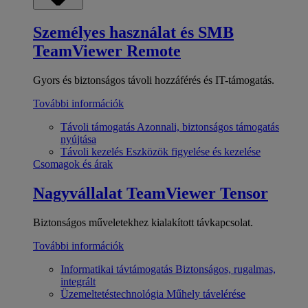
Személyes használat és SMB
TeamViewer Remote
Gyors és biztonságos távoli hozzáférés és IT-támogatás.
További információk
Távoli támogatás
Azonnali, biztonságos támogatás
nyújtása
Távoli kezelés
Eszközök figyelése és kezelése
Csomagok és árak
Nagyvállalat
TeamViewer Tensor
Biztonságos műveletekhez kialakított távkapcsolat.
További információk
Informatikai távtámogatás
Biztonságos, rugalmas,
integrált
Üzemeltetéstechnológia
Műhely távelérése