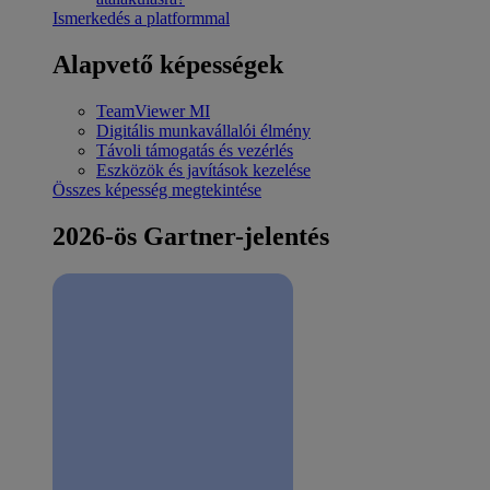
Ismerkedés a platformmal
Alapvető képességek
TeamViewer MI
Digitális munkavállalói élmény
Távoli támogatás és vezérlés
Eszközök és javítások kezelése
Összes képesség megtekintése
2026-ös Gartner-jelentés