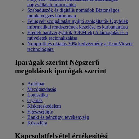
nagyvállalati informatika
Szabadúszók és digitális nomádok
Biztonságos
munkavégzés bárhonnan
Felügyelt szolgáltatást nyújtó szolgáltatók
Ügyfelek
informatikai rendszerének kezelése és karbantartása
Eredeti hardvergyártók (OEM-ek)
A támogatás és a
műveletek racionalizálása
Nonprofit és oktatás
30% kedvezmény a TeamViewer
technológiára
Iparágak szerint
Népszerű
megoldások iparágak szerint
Autóipar
Mezőgazdaság
Logisztika
Gyártás
Kiskereskedelem
Egészségügy
Banki és pénzügyi tevékenység
Közszféra
Kapcsolatfelvétel értékesítési