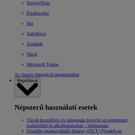
ServiceNow
Freshworks
Jira
Salesforce
Zendesk
Slack
Microsoft Teams
Az összes integráció megtekintése
Megoldások
Népszerű használati esetek
Távoli hozzáférés és támogatás
Kezelje az embereket,
eszközöket és alkalmazásokat – bárhonnan.
Digitális munkavállalói élmény (DEX)
Proaktívan