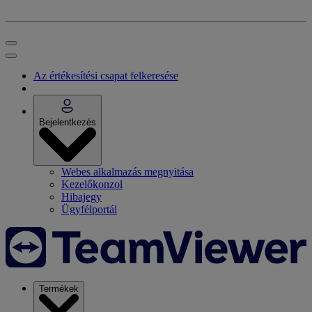
Az értékesítési csapat felkeresése
Bejelentkezés
Webes alkalmazás megnyitása
Kezelőkonzol
Hibajegy
Ügyfélportál
Termékek