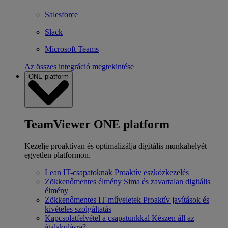
Salesforce
Slack
Microsoft Teams
Az összes integráció megtekintése
ONE platform
TeamViewer ONE platform
Kezelje proaktívan és optimalizálja digitális munkahelyét
egyetlen platformon.
Lean IT-csapatoknak
Proaktív eszközkezelés
Zökkenőmentes élmény
Sima és zavartalan digitális
élmény
Zökkenőmentes IT-műveletek
Proaktív javítások és
kivételes szolgáltatás
Kapcsolatfelvétel a csapatunkkal
Készen áll az
átalakulásra?