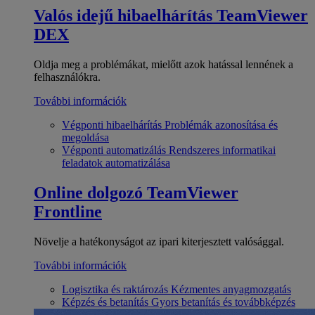
Valós idejű hibaelhárítás
TeamViewer
DEX
Oldja meg a problémákat, mielőtt azok hatással lennének a
felhasználókra.
További információk
Végponti hibaelhárítás
Problémák azonosítása és
megoldása
Végponti automatizálás
Rendszeres informatikai
feladatok automatizálása
Online dolgozó
TeamViewer
Frontline
Növelje a hatékonyságot az ipari kiterjesztett valósággal.
További információk
Logisztika és raktározás
Kézmentes anyagmozgatás
Képzés és betanítás
Gyors betanítás és továbbképzés