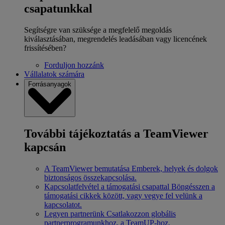
csapatunkkal
Segítségre van szüksége a megfelelő megoldás
kiválasztásában, megrendelés leadásában vagy licencének
frissítésében?
Forduljon hozzánk
Vállalatok számára
Forrásanyagok
További tájékoztatás a TeamViewer
kapcsán
A TeamViewer bemutatása
Emberek, helyek és dolgok
biztonságos összekapcsolása.
Kapcsolatfelvétel a támogatási csapattal
Böngésszen a
támogatási cikkek között, vagy vegye fel velünk a
kapcsolatot.
Legyen partnerünk
Csatlakozzon globális
partnerprogramunkhoz, a TeamUP-hoz.