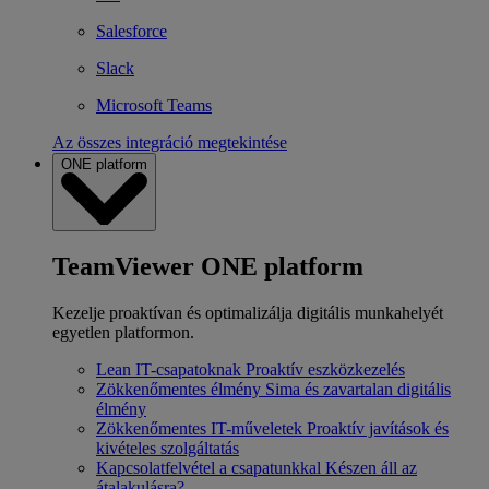
Salesforce
Slack
Microsoft Teams
Az összes integráció megtekintése
ONE platform
TeamViewer ONE platform
Kezelje proaktívan és optimalizálja digitális munkahelyét
egyetlen platformon.
Lean IT-csapatoknak
Proaktív eszközkezelés
Zökkenőmentes élmény
Sima és zavartalan digitális
élmény
Zökkenőmentes IT-műveletek
Proaktív javítások és
kivételes szolgáltatás
Kapcsolatfelvétel a csapatunkkal
Készen áll az
átalakulásra?