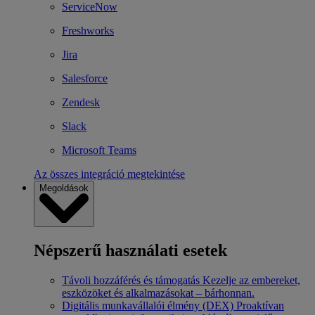
ServiceNow
Freshworks
Jira
Salesforce
Zendesk
Slack
Microsoft Teams
Az összes integráció megtekintése
Megoldások
Népszerű használati esetek
Távoli hozzáférés és támogatás
Kezelje az embereket,
eszközöket és alkalmazásokat – bárhonnan.
Digitális munkavállalói élmény (DEX)
Proaktívan