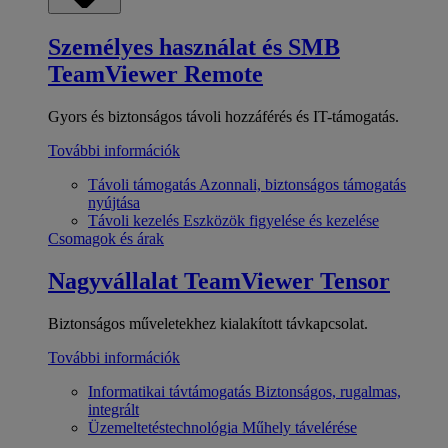
Személyes használat és SMB
TeamViewer Remote
Gyors és biztonságos távoli hozzáférés és IT-támogatás.
További információk
Távoli támogatás
Azonnali, biztonságos támogatás
nyújtása
Távoli kezelés
Eszközök figyelése és kezelése
Csomagok és árak
Nagyvállalat
TeamViewer Tensor
Biztonságos műveletekhez kialakított távkapcsolat.
További információk
Informatikai távtámogatás
Biztonságos, rugalmas,
integrált
Üzemeltetéstechnológia
Műhely távelérése