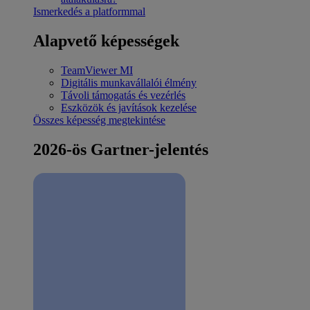
Ismerkedés a platformmal
Alapvető képességek
TeamViewer MI
Digitális munkavállalói élmény
Távoli támogatás és vezérlés
Eszközök és javítások kezelése
Összes képesség megtekintése
2026-ös Gartner-jelentés