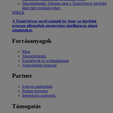
Sikertörténetek
Tekintse meg a TeamViewer ügyfelei
által elért eredményeket.
HÍREK
A TeamViewer arról számolt be, hogy az ügyfelek
gyorsan elfogadták mesterséges intelligencia alapú
ajánlatukat.
Forrásanyagok
Blog
Sikertörténetek
Események és webináriumok
Adatvédelmi központ
Partner
Legyen partnerünk
Partner keresése
Integrációs partnerek
Támogatás