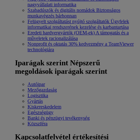
nagyvállalati informatika
Szabadúszók és digitális nomádok
Biztonságos
munkavégzés bárhonnan
Felügyelt szolgáltatást nyújtó szolgáltatók
Ügyfelek
informatikai rendszerének kezelése és karbantartása
Eredeti hardvergyártók (OEM-ek)
A támogatás és a
műveletek racionalizálása
Nonprofit és oktatás
30% kedvezmény a TeamViewer
technológiára
Iparágak szerint
Népszerű
megoldások iparágak szerint
Autóipar
Mezőgazdaság
Logisztika
Gyártás
Kiskereskedelem
Egészségügy
Banki és pénzügyi tevékenység
Közszféra
Kapcsolatfelvétel értékesítési