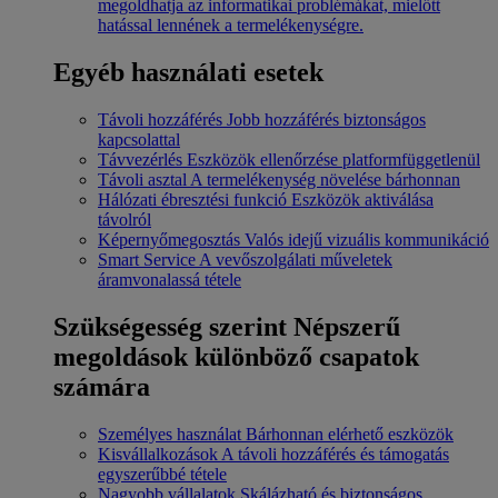
megoldhatja az informatikai problémákat, mielőtt
hatással lennének a termelékenységre.
Egyéb használati esetek
Távoli hozzáférés
Jobb hozzáférés biztonságos
kapcsolattal
Távvezérlés
Eszközök ellenőrzése platformfüggetlenül
Távoli asztal
A termelékenység növelése bárhonnan
Hálózati ébresztési funkció
Eszközök aktiválása
távolról
Képernyőmegosztás
Valós idejű vizuális kommunikáció
Smart Service
A vevőszolgálati műveletek
áramvonalassá tétele
Szükségesség szerint
Népszerű
megoldások különböző csapatok
számára
Személyes használat
Bárhonnan elérhető eszközök
Kisvállalkozások
A távoli hozzáférés és támogatás
egyszerűbbé tétele
Nagyobb vállalatok
Skálázható és biztonságos