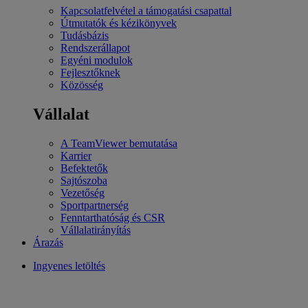
Kapcsolatfelvétel a támogatási csapattal
Útmutatók és kézikönyvek
Tudásbázis
Rendszerállapot
Egyéni modulok
Fejlesztőknek
Közösség
Vállalat
A TeamViewer bemutatása
Karrier
Befektetők
Sajtószoba
Vezetőség
Sportpartnerség
Fenntarthatóság és CSR
Vállalatirányítás
Árazás
Ingyenes letöltés