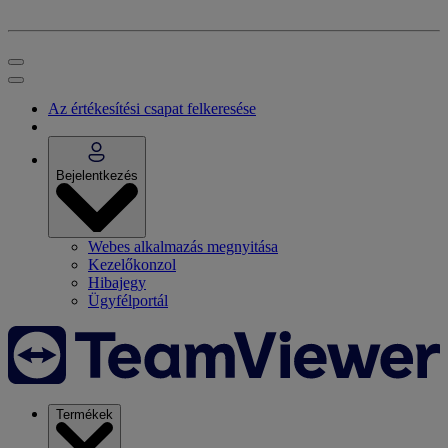
Az értékesítési csapat felkeresése
Bejelentkezés
Webes alkalmazás megnyitása
Kezelőkonzol
Hibajegy
Ügyfélportál
Termékek