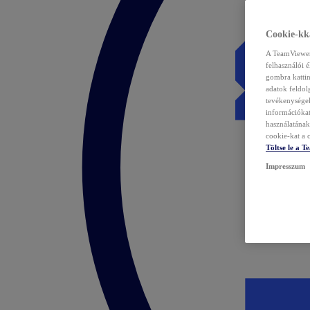
Cookie-kka
A TeamViewer 
felhasználói 
gombra kattin
adatok feldol
tevékenységek
információka
használatának 
cookie-kat a c
Töltse le a 
Impresszum