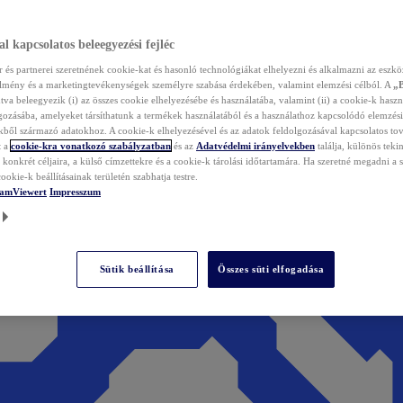
l kapcsolatos beleegyezési fejléc
és partnerei szeretnének cookie-kat és hasonló technológiákat elhelyezni és alkalmazni az eszkö
élmény és a marketingtevékenységek személyre szabása érdekében, valamint elemzési célból. A
„
tva beleegyezik (i) az összes cookie elhelyezésébe és használatába, valamint (ii) a cookie-k haszn
gozásába, amelyeket társíthatunk a termékek használatából és a használathoz kapcsolódó elemzési
ből származó adatokhoz. A cookie-k elhelyezésével és az adatok feldolgozásával kapcsolatos to
t a
cookie-kra vonatkozó szabályzatban
és az
Adatvédelmi irányelvekben
találja, különös tekin
konkrét céljaira, a külső címzettekre és a cookie-k tárolási időtartamára. Ha szeretné megadni a saj
ookie-k beállításainak területén szabhatja testre.
TeamViewert
Impresszum
Sütik beállítása
Összes süti elfogadása