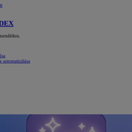
lt
 DEX
asználókra.
ása
k automatizálása