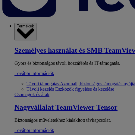
Termékek
Személyes használat és SMB
TeamView
Gyors és biztonságos távoli hozzáférés és IT-támogatás.
További információk
Távoli támogatás
Azonnali, biztonságos támogatás nyújt
Távoli kezelés
Eszközök figyelése és kezelése
Csomagok és árak
Nagyvállalat
TeamViewer Tensor
Biztonságos műveletekhez kialakított távkapcsolat.
További információk