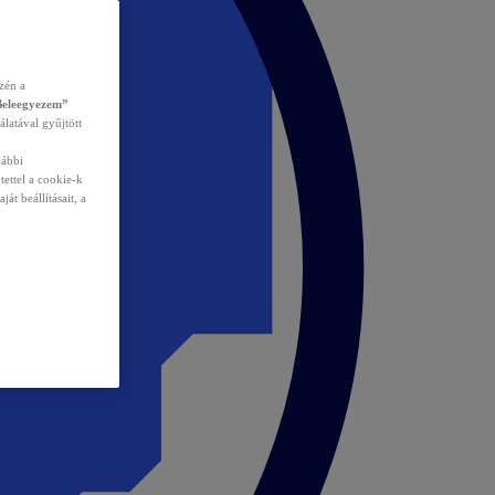
zén a
Beleegyezem”
álatával gyűjtött
vábbi
tettel a cookie-k
át beállításait, a