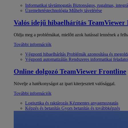
Informatikai távtámogatás
Biztonságos, rugalmas, integrá
Üzemeltetéstechnológia
Műhely távelérése
Valós idejű hibaelhárítás
TeamViewer
Oldja meg a problémákat, mielőtt azok hatással lennének a felh
További információk
Végponti hibaelhárítás
Problémák azonosítása és megold
Végponti automatizálás
Rendszeres informatikai feladato
Online dolgozó
TeamViewer Frontline
Növelje a hatékonyságot az ipari kiterjesztett valósággal.
További információk
Logisztika és raktározás
Kézmentes anyagmozgatás
Képzés és betanítás
Gyors betanítás és továbbképzés