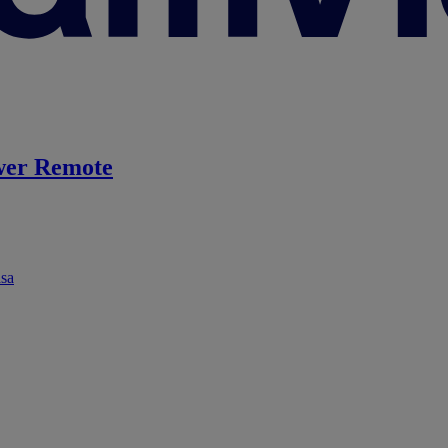
er Remote
ása