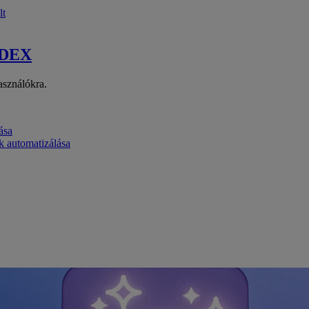
lt
 DEX
asználókra.
ása
k automatizálása