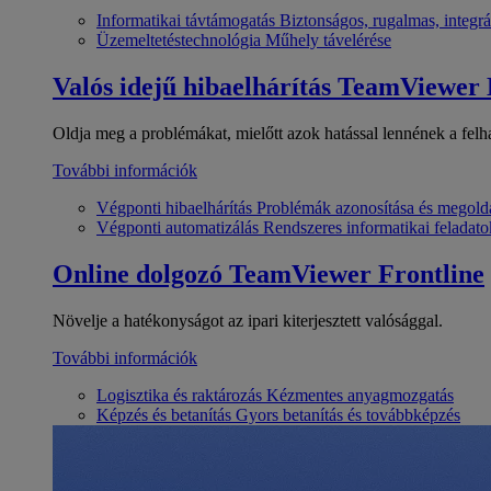
Informatikai távtámogatás
Biztonságos, rugalmas, integrá
Üzemeltetéstechnológia
Műhely távelérése
Valós idejű hibaelhárítás
TeamViewer
Oldja meg a problémákat, mielőtt azok hatással lennének a felh
További információk
Végponti hibaelhárítás
Problémák azonosítása és megold
Végponti automatizálás
Rendszeres informatikai feladato
Online dolgozó
TeamViewer Frontline
Növelje a hatékonyságot az ipari kiterjesztett valósággal.
További információk
Logisztika és raktározás
Kézmentes anyagmozgatás
Képzés és betanítás
Gyors betanítás és továbbképzés