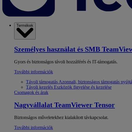
Termékek
Személyes használat és SMB
TeamView
Gyors és biztonságos távoli hozzáférés és IT-támogatás.
További információk
Távoli támogatás
Azonnali, biztonságos támogatás nyújt
Távoli kezelés
Eszközök figyelése és kezelése
Csomagok és árak
Nagyvállalat
TeamViewer Tensor
Biztonságos műveletekhez kialakított távkapcsolat.
További információk