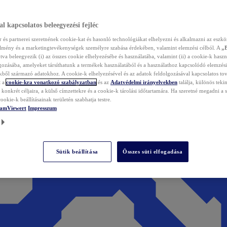
l kapcsolatos beleegyezési fejléc
és partnerei szeretnének cookie-kat és hasonló technológiákat elhelyezni és alkalmazni az eszkö
élmény és a marketingtevékenységek személyre szabása érdekében, valamint elemzési célból. A
„
tva beleegyezik (i) az összes cookie elhelyezésébe és használatába, valamint (ii) a cookie-k haszn
gozásába, amelyeket társíthatunk a termékek használatából és a használathoz kapcsolódó elemzési
ből származó adatokhoz. A cookie-k elhelyezésével és az adatok feldolgozásával kapcsolatos to
t a
cookie-kra vonatkozó szabályzatban
és az
Adatvédelmi irányelvekben
találja, különös tekin
konkrét céljaira, a külső címzettekre és a cookie-k tárolási időtartamára. Ha szeretné megadni a saj
ookie-k beállításainak területén szabhatja testre.
TeamViewert
Impresszum
Sütik beállítása
Összes süti elfogadása