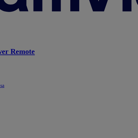
er Remote
ása