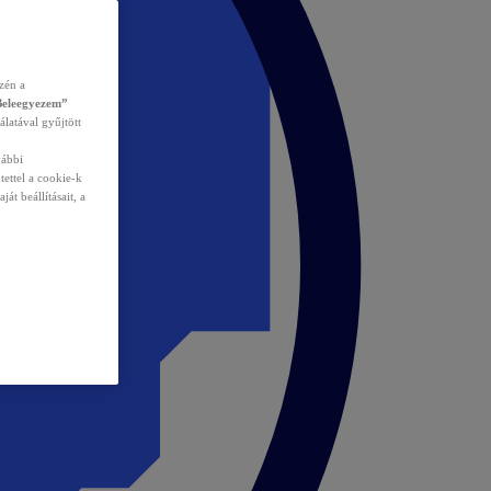
zén a
Beleegyezem”
álatával gyűjtött
vábbi
tettel a cookie-k
át beállításait, a