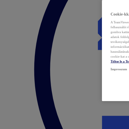
Cookie-kka
A TeamViewer 
felhasználói 
gombra kattin
adatok feldol
tevékenységek
információka
használatának 
cookie-kat a c
Töltse le a 
Impresszum