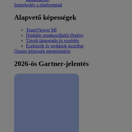
Ismerkedés a platformmal
Alapvető képességek
TeamViewer MI
Digitális munkavállalói élmény
Távoli támogatás és vezérlés
Eszközök és javítások kezelése
Összes képesség megtekintése
2026-ös Gartner-jelentés