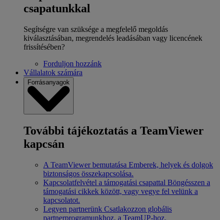
csapatunkkal
Segítségre van szüksége a megfelelő megoldás
kiválasztásában, megrendelés leadásában vagy licencének
frissítésében?
Forduljon hozzánk
Vállalatok számára
Forrásanyagok
További tájékoztatás a TeamViewer
kapcsán
A TeamViewer bemutatása
Emberek, helyek és dolgok
biztonságos összekapcsolása.
Kapcsolatfelvétel a támogatási csapattal
Böngésszen a
támogatási cikkek között, vagy vegye fel velünk a
kapcsolatot.
Legyen partnerünk
Csatlakozzon globális
partnerprogramunkhoz, a TeamUP-hoz.