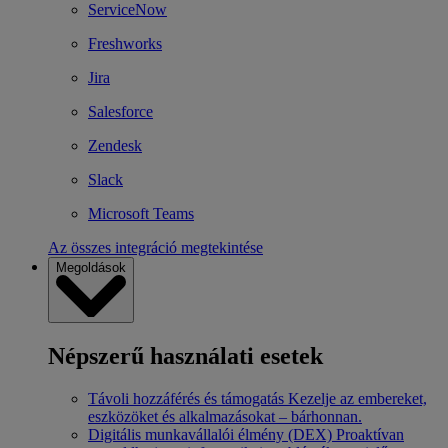
ServiceNow
Freshworks
Jira
Salesforce
Zendesk
Slack
Microsoft Teams
Az összes integráció megtekintése
Megoldások
Népszerű használati esetek
Távoli hozzáférés és támogatás
Kezelje az embereket,
eszközöket és alkalmazásokat – bárhonnan.
Digitális munkavállalói élmény (DEX)
Proaktívan