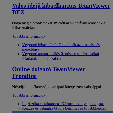
Valós idejű hibaelhárítás
TeamViewer
DEX
Oldja meg a problémákat, mielőtt azok hatással lennének a
felhasználókra.
További információk
Végponti hibaelhárítás
Problémák azonosítása és
megoldása
Végponti automatizálás
Rendszeres informatikai
feladatok automatizálása
Online dolgozó
TeamViewer
Frontline
Növelje a hatékonyságot az ipari kiterjesztett valósággal.
További információk
Logisztika és raktározás
Kézmentes anyagmozgatás
Képzés és betanítás
Gyors betanítás és továbbképzés