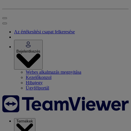
Az értékesítési csapat felkeresése
Bejelentkezés
Webes alkalmazás megnyitása
Kezelőkonzol
Hibajegy
Ügyfélportál
Termékek