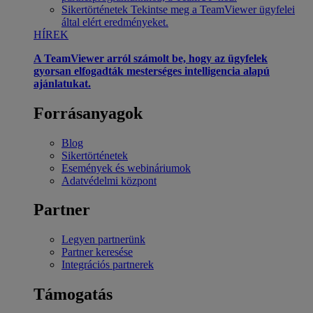
Sikertörténetek
Tekintse meg a TeamViewer ügyfelei
által elért eredményeket.
HÍREK
A TeamViewer arról számolt be, hogy az ügyfelek
gyorsan elfogadták mesterséges intelligencia alapú
ajánlatukat.
Forrásanyagok
Blog
Sikertörténetek
Események és webináriumok
Adatvédelmi központ
Partner
Legyen partnerünk
Partner keresése
Integrációs partnerek
Támogatás