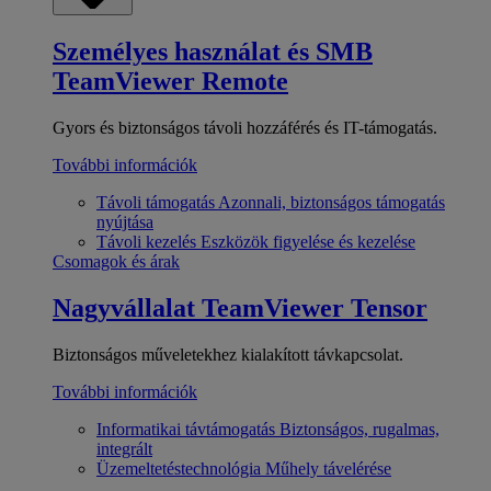
Személyes használat és SMB
TeamViewer Remote
Gyors és biztonságos távoli hozzáférés és IT-támogatás.
További információk
Távoli támogatás
Azonnali, biztonságos támogatás
nyújtása
Távoli kezelés
Eszközök figyelése és kezelése
Csomagok és árak
Nagyvállalat
TeamViewer Tensor
Biztonságos műveletekhez kialakított távkapcsolat.
További információk
Informatikai távtámogatás
Biztonságos, rugalmas,
integrált
Üzemeltetéstechnológia
Műhely távelérése