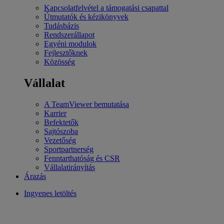
Kapcsolatfelvétel a támogatási csapattal
Útmutatók és kézikönyvek
Tudásbázis
Rendszerállapot
Egyéni modulok
Fejlesztőknek
Közösség
Vállalat
A TeamViewer bemutatása
Karrier
Befektetők
Sajtószoba
Vezetőség
Sportpartnerség
Fenntarthatóság és CSR
Vállalatirányítás
Árazás
Ingyenes letöltés