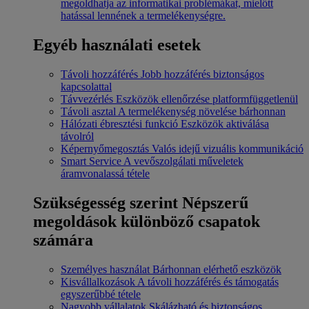
megoldhatja az informatikai problémákat, mielőtt
hatással lennének a termelékenységre.
Egyéb használati esetek
Távoli hozzáférés
Jobb hozzáférés biztonságos
kapcsolattal
Távvezérlés
Eszközök ellenőrzése platformfüggetlenül
Távoli asztal
A termelékenység növelése bárhonnan
Hálózati ébresztési funkció
Eszközök aktiválása
távolról
Képernyőmegosztás
Valós idejű vizuális kommunikáció
Smart Service
A vevőszolgálati műveletek
áramvonalassá tétele
Szükségesség szerint
Népszerű
megoldások különböző csapatok
számára
Személyes használat
Bárhonnan elérhető eszközök
Kisvállalkozások
A távoli hozzáférés és támogatás
egyszerűbbé tétele
Nagyobb vállalatok
Skálázható és biztonságos