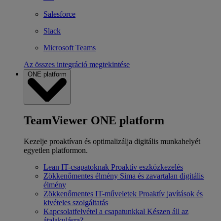
Salesforce
Slack
Microsoft Teams
Az összes integráció megtekintése
ONE platform
TeamViewer ONE platform
Kezelje proaktívan és optimalizálja digitális munkahelyét
egyetlen platformon.
Lean IT-csapatoknak
Proaktív eszközkezelés
Zökkenőmentes élmény
Sima és zavartalan digitális
élmény
Zökkenőmentes IT-műveletek
Proaktív javítások és
kivételes szolgáltatás
Kapcsolatfelvétel a csapatunkkal
Készen áll az
átalakulásra?