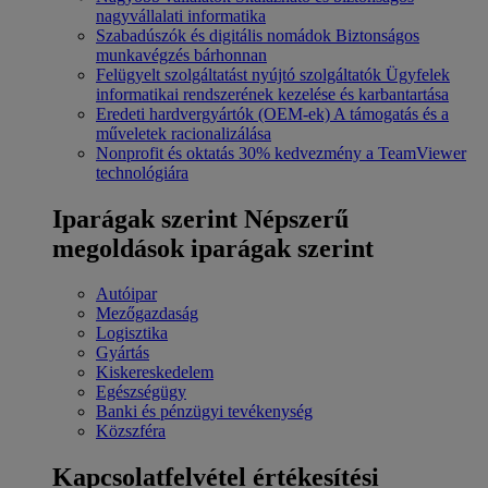
nagyvállalati informatika
Szabadúszók és digitális nomádok
Biztonságos
munkavégzés bárhonnan
Felügyelt szolgáltatást nyújtó szolgáltatók
Ügyfelek
informatikai rendszerének kezelése és karbantartása
Eredeti hardvergyártók (OEM-ek)
A támogatás és a
műveletek racionalizálása
Nonprofit és oktatás
30% kedvezmény a TeamViewer
technológiára
Iparágak szerint
Népszerű
megoldások iparágak szerint
Autóipar
Mezőgazdaság
Logisztika
Gyártás
Kiskereskedelem
Egészségügy
Banki és pénzügyi tevékenység
Közszféra
Kapcsolatfelvétel értékesítési