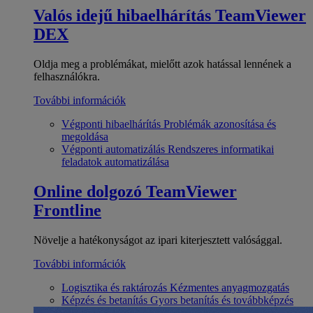
Valós idejű hibaelhárítás
TeamViewer
DEX
Oldja meg a problémákat, mielőtt azok hatással lennének a
felhasználókra.
További információk
Végponti hibaelhárítás
Problémák azonosítása és
megoldása
Végponti automatizálás
Rendszeres informatikai
feladatok automatizálása
Online dolgozó
TeamViewer
Frontline
Növelje a hatékonyságot az ipari kiterjesztett valósággal.
További információk
Logisztika és raktározás
Kézmentes anyagmozgatás
Képzés és betanítás
Gyors betanítás és továbbképzés