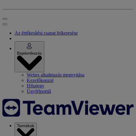
Az értékesítési csapat felkeresése
Bejelentkezés
Webes alkalmazás megnyitása
Kezelőkonzol
Hibajegy
Ügyfélportál
Termékek