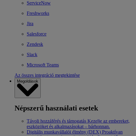
ServiceNow
Freshworks
Jira
Salesforce
Zendesk
Slack
Microsoft Teams
Az összes integráció megtekintése
Megoldások
Népszerű használati esetek
Távoli hozzáférés és támogatás
Kezelje az embereket,
eszközöket és alkalmazásokat – bárhonnan.
Digitális munkavállalói élmény (DEX)
Proaktívan