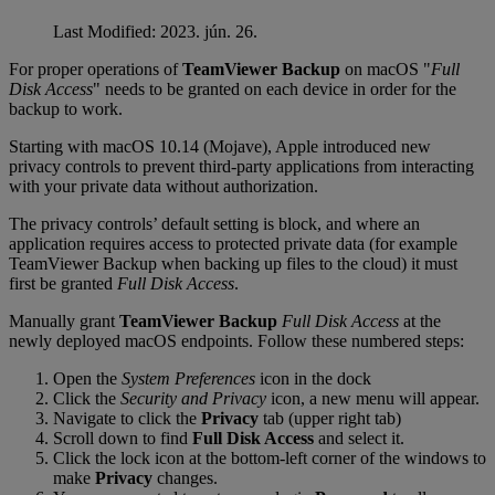
Last Modified: 2023. jún. 26.
For proper operations of
TeamViewer Backup
on macOS "
Full
Disk Access
" needs to be granted on each device in order for the
backup to work.
Starting with macOS 10.14 (Mojave), Apple introduced new
privacy controls to prevent third-party applications from interacting
with your private data without authorization.
The privacy controls’ default setting is block, and where an
application requires access to protected private data (for example
TeamViewer Backup when backing up files to the cloud) it must
first be granted
Full Disk Access
.
Manually grant
TeamViewer Backup
Full Disk Access
at the
newly deployed macOS endpoints. Follow these numbered steps:
Open the
System Preferences
icon in the dock
Click the
Security and Privacy
icon, a new menu will appear.
Navigate to click the
Privacy
tab (upper right tab)
Scroll down to find
Full Disk Access
and select it.
Click the lock icon at the bottom-left corner of the windows to
make
Privacy
changes.