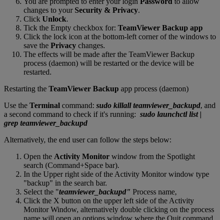
You are prompted to enter your login
Password
to allow
changes to your
Security & Privacy
.
Click
Unlock
.
Tick the Empty checkbox for:
TeamViewer Backup app
Click the lock icon at the bottom-left corner of the windows to
save the
Privacy
changes.
The effects will be made after the TeamViewer Backup
process (daemon) will be restarted or the device will be
restarted.
Restarting the
TeamViewer Backup
app process (daemon)
Use the
Terminal
command:
sudo killall teamviewer_backupd
, and
a second command to check if it's running:
sudo launchctl list |
grep teamviewer_backupd
Alternatively, the end user can follow the steps below:
Open the
Activity Monitor
window from the Spotlight
search (Command+Space bar).
In the Upper right side of the Activity Monitor window type
"backup" in the search bar.
Select the "
teamviewer_backupd"
Process name,
Click the X button on the upper left side of the Activity
Monitor Window, alternatively double clicking on the process
name will open an options window where the Quit command