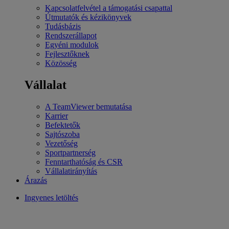
Kapcsolatfelvétel a támogatási csapattal
Útmutatók és kézikönyvek
Tudásbázis
Rendszerállapot
Egyéni modulok
Fejlesztőknek
Közösség
Vállalat
A TeamViewer bemutatása
Karrier
Befektetők
Sajtószoba
Vezetőség
Sportpartnerség
Fenntarthatóság és CSR
Vállalatirányítás
Árazás
Ingyenes letöltés