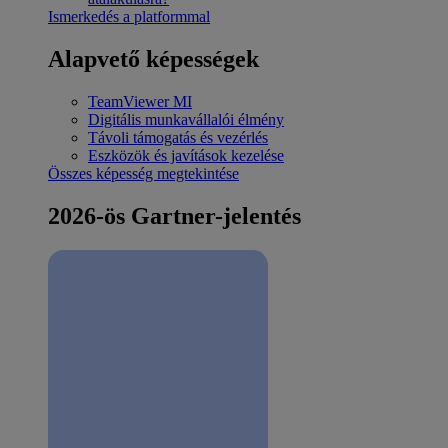
Ismerkedés a platformmal
Alapvető képességek
TeamViewer MI
Digitális munkavállalói élmény
Távoli támogatás és vezérlés
Eszközök és javítások kezelése
Összes képesség megtekintése
2026-ös Gartner-jelentés