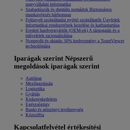
nagyvállalati informatika
Szabadúszók és digitális nomádok
Biztonságos
munkavégzés bárhonnan
Felügyelt szolgáltatást nyújtó szolgáltatók
Ügyfelek
informatikai rendszerének kezelése és karbantartása
Eredeti hardvergyártók (OEM-ek)
A támogatás és a
műveletek racionalizálása
Nonprofit és oktatás
30% kedvezmény a TeamViewer
technológiára
Iparágak szerint
Népszerű
megoldások iparágak szerint
Autóipar
Mezőgazdaság
Logisztika
Gyártás
Kiskereskedelem
Egészségügy
Banki és pénzügyi tevékenység
Közszféra
Kapcsolatfelvétel értékesítési