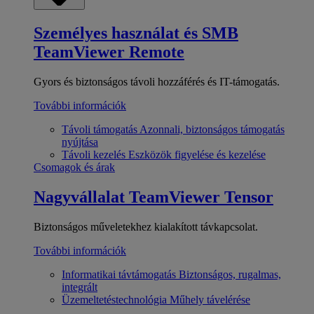
Személyes használat és SMB
TeamViewer Remote
Gyors és biztonságos távoli hozzáférés és IT-támogatás.
További információk
Távoli támogatás
Azonnali, biztonságos támogatás
nyújtása
Távoli kezelés
Eszközök figyelése és kezelése
Csomagok és árak
Nagyvállalat
TeamViewer Tensor
Biztonságos műveletekhez kialakított távkapcsolat.
További információk
Informatikai távtámogatás
Biztonságos, rugalmas,
integrált
Üzemeltetéstechnológia
Műhely távelérése