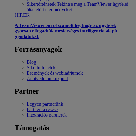
Sikertörténetek
Tekintse meg a TeamViewer ügyfelei
által elért eredményeket.
HÍREK
A TeamViewer arról számolt be, hogy az ügyfelek
gyorsan elfogadták mesterséges intelligencia alapú
ajánlatukat.
Forrásanyagok
Blog
Sikertörténetek
Események és webináriumok
Adatvédelmi központ
Partner
Legyen partnerünk
Partner keresése
Integrációs partnerek
Támogatás