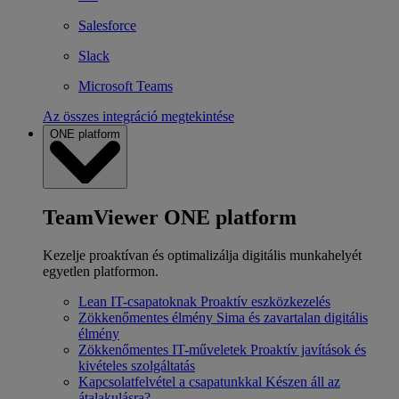
Salesforce
Slack
Microsoft Teams
Az összes integráció megtekintése
ONE platform
TeamViewer ONE platform
Kezelje proaktívan és optimalizálja digitális munkahelyét
egyetlen platformon.
Lean IT-csapatoknak
Proaktív eszközkezelés
Zökkenőmentes élmény
Sima és zavartalan digitális
élmény
Zökkenőmentes IT-műveletek
Proaktív javítások és
kivételes szolgáltatás
Kapcsolatfelvétel a csapatunkkal
Készen áll az
átalakulásra?