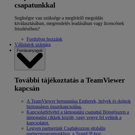
csapatunkkal
Segítségre van szüksége a megfelelő megoldás
kiválasztásában, megrendelés leadásában vagy licencének
frissítésében?
Forduljon hozzánk
Vállalatok számára
Forrásanyagok
További tájékoztatás a TeamViewer
kapcsán
A TeamViewer bemutatása
Emberek, helyek és dolgok
biztonságos összekapcsolása.
Kapcsolatfelvétel a támogatási csapattal
Böngésszen a
támogatási cikkek között, vagy vegye fel velünk a
kapcsolatot.
Legyen partnerünk
Csatlakozzon globális
partnerprogramunkhoz, a TeamUP-hoz.