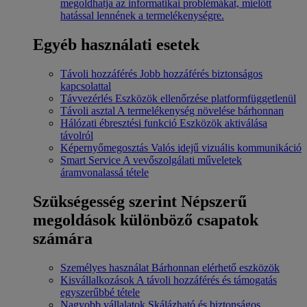
megoldhatja az informatikai problémákat, mielőtt
hatással lennének a termelékenységre.
Egyéb használati esetek
Távoli hozzáférés
Jobb hozzáférés biztonságos
kapcsolattal
Távvezérlés
Eszközök ellenőrzése platformfüggetlenül
Távoli asztal
A termelékenység növelése bárhonnan
Hálózati ébresztési funkció
Eszközök aktiválása
távolról
Képernyőmegosztás
Valós idejű vizuális kommunikáció
Smart Service
A vevőszolgálati műveletek
áramvonalassá tétele
Szükségesség szerint
Népszerű
megoldások különböző csapatok
számára
Személyes használat
Bárhonnan elérhető eszközök
Kisvállalkozások
A távoli hozzáférés és támogatás
egyszerűbbé tétele
Nagyobb vállalatok
Skálázható és biztonságos