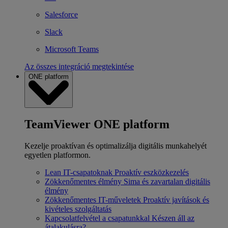
Salesforce
Slack
Microsoft Teams
Az összes integráció megtekintése
ONE platform
TeamViewer ONE platform
Kezelje proaktívan és optimalizálja digitális munkahelyét
egyetlen platformon.
Lean IT-csapatoknak
Proaktív eszközkezelés
Zökkenőmentes élmény
Sima és zavartalan digitális
élmény
Zökkenőmentes IT-műveletek
Proaktív javítások és
kivételes szolgáltatás
Kapcsolatfelvétel a csapatunkkal
Készen áll az
átalakulásra?