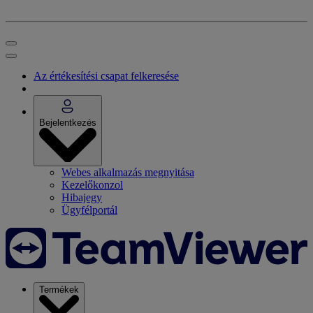
Az értékesítési csapat felkeresése
Bejelentkezés
Webes alkalmazás megnyitása
Kezelőkonzol
Hibajegy
Ügyfélportál
Termékek