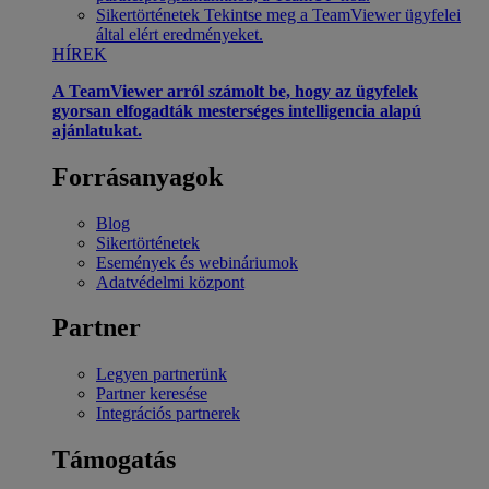
Sikertörténetek
Tekintse meg a TeamViewer ügyfelei
által elért eredményeket.
HÍREK
A TeamViewer arról számolt be, hogy az ügyfelek
gyorsan elfogadták mesterséges intelligencia alapú
ajánlatukat.
Forrásanyagok
Blog
Sikertörténetek
Események és webináriumok
Adatvédelmi központ
Partner
Legyen partnerünk
Partner keresése
Integrációs partnerek
Támogatás