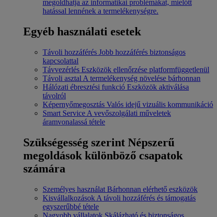
megoldhatja az informatikai problémákat, mielőtt
hatással lennének a termelékenységre.
Egyéb használati esetek
Távoli hozzáférés
Jobb hozzáférés biztonságos
kapcsolattal
Távvezérlés
Eszközök ellenőrzése platformfüggetlenül
Távoli asztal
A termelékenység növelése bárhonnan
Hálózati ébresztési funkció
Eszközök aktiválása
távolról
Képernyőmegosztás
Valós idejű vizuális kommunikáció
Smart Service
A vevőszolgálati műveletek
áramvonalassá tétele
Szükségesség szerint
Népszerű
megoldások különböző csapatok
számára
Személyes használat
Bárhonnan elérhető eszközök
Kisvállalkozások
A távoli hozzáférés és támogatás
egyszerűbbé tétele
Nagyobb vállalatok
Skálázható és biztonságos