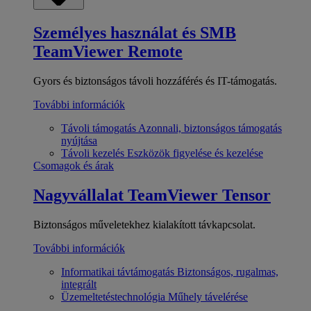
Személyes használat és SMB
TeamViewer Remote
Gyors és biztonságos távoli hozzáférés és IT-támogatás.
További információk
Távoli támogatás
Azonnali, biztonságos támogatás
nyújtása
Távoli kezelés
Eszközök figyelése és kezelése
Csomagok és árak
Nagyvállalat
TeamViewer Tensor
Biztonságos műveletekhez kialakított távkapcsolat.
További információk
Informatikai távtámogatás
Biztonságos, rugalmas,
integrált
Üzemeltetéstechnológia
Műhely távelérése