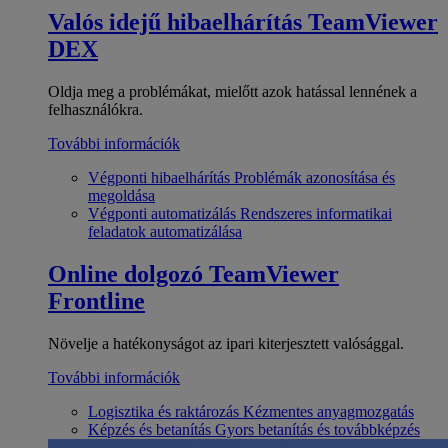
Valós idejű hibaelhárítás
TeamViewer
DEX
Oldja meg a problémákat, mielőtt azok hatással lennének a
felhasználókra.
További információk
Végponti hibaelhárítás
Problémák azonosítása és
megoldása
Végponti automatizálás
Rendszeres informatikai
feladatok automatizálása
Online dolgozó
TeamViewer
Frontline
Növelje a hatékonyságot az ipari kiterjesztett valósággal.
További információk
Logisztika és raktározás
Kézmentes anyagmozgatás
Képzés és betanítás
Gyors betanítás és továbbképzés