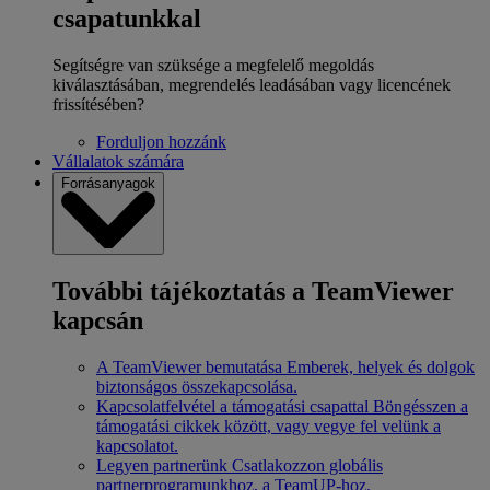
csapatunkkal
Segítségre van szüksége a megfelelő megoldás
kiválasztásában, megrendelés leadásában vagy licencének
frissítésében?
Forduljon hozzánk
Vállalatok számára
Forrásanyagok
További tájékoztatás a TeamViewer
kapcsán
A TeamViewer bemutatása
Emberek, helyek és dolgok
biztonságos összekapcsolása.
Kapcsolatfelvétel a támogatási csapattal
Böngésszen a
támogatási cikkek között, vagy vegye fel velünk a
kapcsolatot.
Legyen partnerünk
Csatlakozzon globális
partnerprogramunkhoz, a TeamUP-hoz.