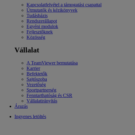
Kapcsolatfelvétel a támogatási csapattal
Útmutatók és kézikönyvek
Tudásbázis
Rendszerállapot
Egyéni modulok
Fejlesztőknek
Közösség
Vállalat
A TeamViewer bemutatása
Karrier
Befektetők
Sajtószoba
Vezetőség
Sportpartnerség
Fenntarthatóság és CSR
Vállalatirányítás
Árazás
Ingyenes letöltés