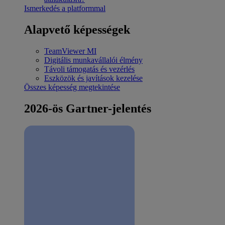
Ismerkedés a platformmal
Alapvető képességek
TeamViewer MI
Digitális munkavállalói élmény
Távoli támogatás és vezérlés
Eszközök és javítások kezelése
Összes képesség megtekintése
2026-ös Gartner-jelentés