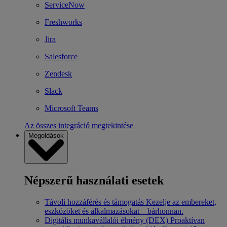
ServiceNow
Freshworks
Jira
Salesforce
Zendesk
Slack
Microsoft Teams
Az összes integráció megtekintése
Megoldások
Népszerű használati esetek
Távoli hozzáférés és támogatás
Kezelje az embereket,
eszközöket és alkalmazásokat – bárhonnan.
Digitális munkavállalói élmény (DEX)
Proaktívan