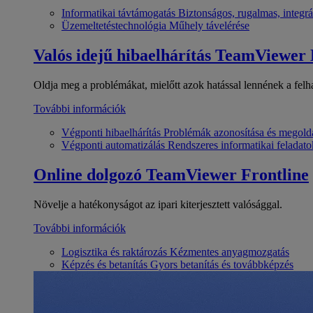
Informatikai távtámogatás
Biztonságos, rugalmas, integrá
Üzemeltetéstechnológia
Műhely távelérése
Valós idejű hibaelhárítás
TeamViewer
Oldja meg a problémákat, mielőtt azok hatással lennének a felh
További információk
Végponti hibaelhárítás
Problémák azonosítása és megold
Végponti automatizálás
Rendszeres informatikai feladato
Online dolgozó
TeamViewer Frontline
Növelje a hatékonyságot az ipari kiterjesztett valósággal.
További információk
Logisztika és raktározás
Kézmentes anyagmozgatás
Képzés és betanítás
Gyors betanítás és továbbképzés