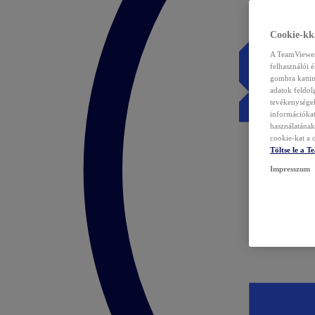
Cookie-kka
A TeamViewer 
felhasználói 
gombra kattin
adatok feldol
tevékenységek
információka
használatának 
cookie-kat a c
Töltse le a 
Impresszum