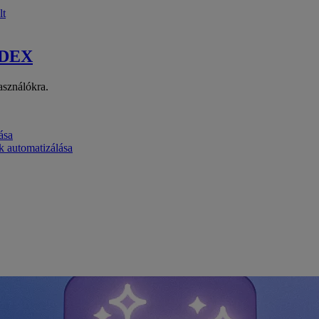
lt
 DEX
asználókra.
ása
k automatizálása