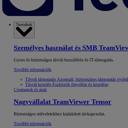
Termékek
Személyes használat és SMB
TeamView
Gyors és biztonságos távoli hozzáférés és IT-támogatás.
További információk
Távoli támogatás
Azonnali, biztonságos támogatás nyújt
Távoli kezelés
Eszközök figyelése és kezelése
Csomagok és árak
Nagyvállalat
TeamViewer Tensor
Biztonságos műveletekhez kialakított távkapcsolat.
További információk