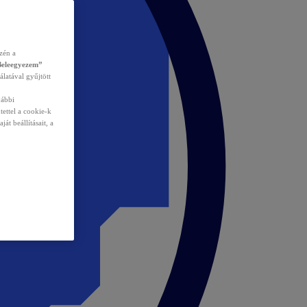
zén a
Beleegyezem”
álatával gyűjtött
vábbi
tettel a cookie-k
át beállításait, a