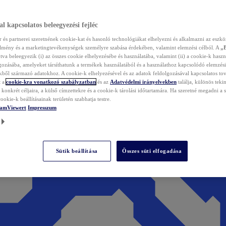
l kapcsolatos beleegyezési fejléc
és partnerei szeretnének cookie-kat és hasonló technológiákat elhelyezni és alkalmazni az eszkö
élmény és a marketingtevékenységek személyre szabása érdekében, valamint elemzési célból. A
„
tva beleegyezik (i) az összes cookie elhelyezésébe és használatába, valamint (ii) a cookie-k haszn
gozásába, amelyeket társíthatunk a termékek használatából és a használathoz kapcsolódó elemzési
ből származó adatokhoz. A cookie-k elhelyezésével és az adatok feldolgozásával kapcsolatos to
t a
cookie-kra vonatkozó szabályzatban
és az
Adatvédelmi irányelvekben
találja, különös tekin
konkrét céljaira, a külső címzettekre és a cookie-k tárolási időtartamára. Ha szeretné megadni a saj
ookie-k beállításainak területén szabhatja testre.
TeamViewert
Impresszum
Sütik beállítása
Összes süti elfogadása