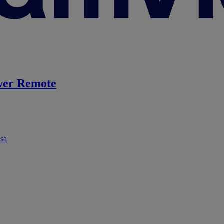
er Remote
ása