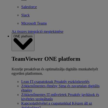
Salesforce
Slack
Microsoft Teams
Az összes integráció megtekintése
ONE platform
TeamViewer ONE platform
Kezelje proaktívan és optimalizálja digitális munkahelyét
egyetlen platformon.
Lean IT-csapatoknak
Proaktív eszközkezelés
Zökkenőmentes élmény
Sima és zavartalan digitális
élmény
Zökkenőmentes IT-műveletek
Proaktív javítások és
kivételes szolgáltatás
Kapcsolatfelvétel a csapatunkkal
Készen áll az
átalakulásra?