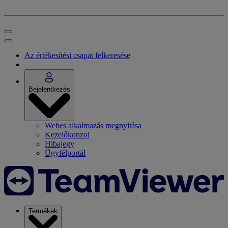
Az értékesítési csapat felkeresése
Bejelentkezés
Webes alkalmazás megnyitása
Kezelőkonzol
Hibajegy
Ügyfélportál
Termékek