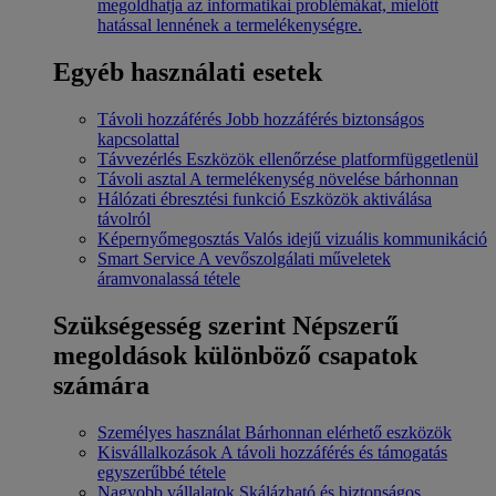
megoldhatja az informatikai problémákat, mielőtt
hatással lennének a termelékenységre.
Egyéb használati esetek
Távoli hozzáférés
Jobb hozzáférés biztonságos
kapcsolattal
Távvezérlés
Eszközök ellenőrzése platformfüggetlenül
Távoli asztal
A termelékenység növelése bárhonnan
Hálózati ébresztési funkció
Eszközök aktiválása
távolról
Képernyőmegosztás
Valós idejű vizuális kommunikáció
Smart Service
A vevőszolgálati műveletek
áramvonalassá tétele
Szükségesség szerint
Népszerű
megoldások különböző csapatok
számára
Személyes használat
Bárhonnan elérhető eszközök
Kisvállalkozások
A távoli hozzáférés és támogatás
egyszerűbbé tétele
Nagyobb vállalatok
Skálázható és biztonságos