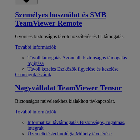
Személyes használat és SMB
TeamViewer Remote
Gyors és biztonságos távoli hozzáférés és IT-támogatás.
További információk
Távoli támogatás
Azonnali, biztonságos támogatás
nyújtása
Távoli kezelés
Eszközök figyelése és kezelése
Csomagok és árak
Nagyvállalat
TeamViewer Tensor
Biztonságos műveletekhez kialakított távkapcsolat.
További információk
Informatikai távtámogatás
Biztonságos, rugalmas,
integrált
Üzemeltetéstechnológia
Műhely távelérése