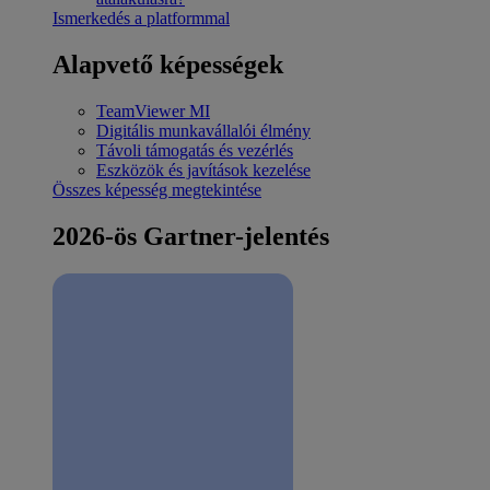
Ismerkedés a platformmal
Alapvető képességek
TeamViewer MI
Digitális munkavállalói élmény
Távoli támogatás és vezérlés
Eszközök és javítások kezelése
Összes képesség megtekintése
2026-ös Gartner-jelentés