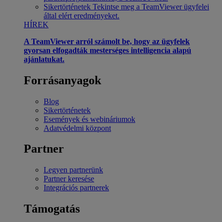
Sikertörténetek
Tekintse meg a TeamViewer ügyfelei
által elért eredményeket.
HÍREK
A TeamViewer arról számolt be, hogy az ügyfelek
gyorsan elfogadták mesterséges intelligencia alapú
ajánlatukat.
Forrásanyagok
Blog
Sikertörténetek
Események és webináriumok
Adatvédelmi központ
Partner
Legyen partnerünk
Partner keresése
Integrációs partnerek
Támogatás