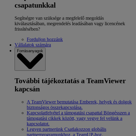
csapatunkkal
Segítségre van szüksége a megfelelő megoldás
kiválasztásában, megrendelés leadásában vagy licencének
frissítésében?
Forduljon hozzánk
Vállalatok számára
Forrásanyagok
További tájékoztatás a TeamViewer
kapcsán
A TeamViewer bemutatása
Emberek, helyek és dolgok
biztonságos összekapcsolása.
Kapcsolatfelvétel a támogatási csapattal
Böngésszen a
támogatási cikkek között, vagy vegye fel velünk a
kapcsolatot.
Legyen partnerünk
Csatlakozzon globális
partnerprogramunkhoz, a TeamUP-hoz.