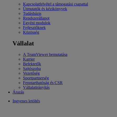
Kapcsolatfelvétel a támogatási csapattal
Útmutatók és kézikönyvek
Tudásbázis
Rendszerállapot
Egyéni modulok
Fejlesztőknek
Közösség
Vállalat
A TeamViewer bemutatása
Karrier
Befektetők
Sajtószoba
Vezetőség
Sportpartnerség
Fenntarthatóság és CSR
Vállalatirányítás
Árazás
Ingyenes letöltés