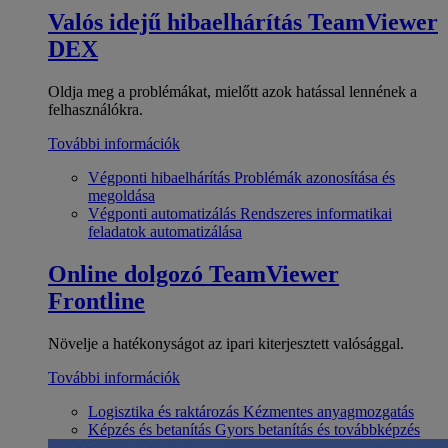
Valós idejű hibaelhárítás
TeamViewer
DEX
Oldja meg a problémákat, mielőtt azok hatással lennének a
felhasználókra.
További információk
Végponti hibaelhárítás
Problémák azonosítása és
megoldása
Végponti automatizálás
Rendszeres informatikai
feladatok automatizálása
Online dolgozó
TeamViewer
Frontline
Növelje a hatékonyságot az ipari kiterjesztett valósággal.
További információk
Logisztika és raktározás
Kézmentes anyagmozgatás
Képzés és betanítás
Gyors betanítás és továbbképzés