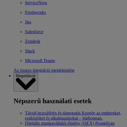
ServiceNow
Freshworks
Jira
Salesforce
Zendesk
Slack
Microsoft Teams
Az összes integráció megtekintése
Megoldások
Népszerű használati esetek
Távoli hozzáférés és támogatás
Kezelje az embereket,
eszközöket és alkalmazásokat – bárhonnan.
Digitális munkavállalói élmény (DEX)
Proaktívan