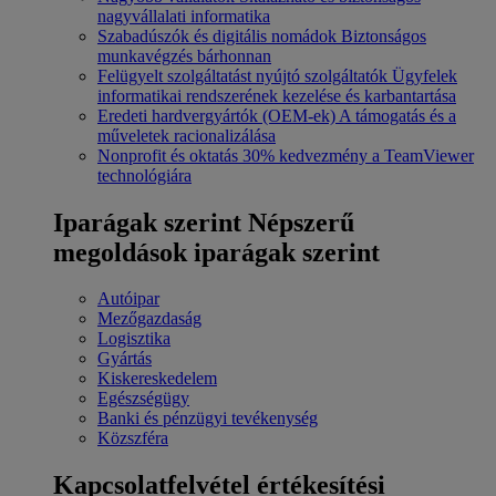
nagyvállalati informatika
Szabadúszók és digitális nomádok
Biztonságos
munkavégzés bárhonnan
Felügyelt szolgáltatást nyújtó szolgáltatók
Ügyfelek
informatikai rendszerének kezelése és karbantartása
Eredeti hardvergyártók (OEM-ek)
A támogatás és a
műveletek racionalizálása
Nonprofit és oktatás
30% kedvezmény a TeamViewer
technológiára
Iparágak szerint
Népszerű
megoldások iparágak szerint
Autóipar
Mezőgazdaság
Logisztika
Gyártás
Kiskereskedelem
Egészségügy
Banki és pénzügyi tevékenység
Közszféra
Kapcsolatfelvétel értékesítési