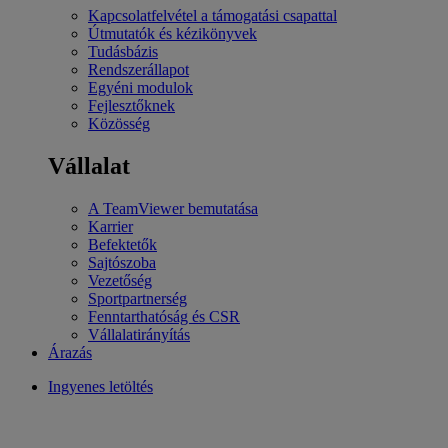
Kapcsolatfelvétel a támogatási csapattal
Útmutatók és kézikönyvek
Tudásbázis
Rendszerállapot
Egyéni modulok
Fejlesztőknek
Közösség
Vállalat
A TeamViewer bemutatása
Karrier
Befektetők
Sajtószoba
Vezetőség
Sportpartnerség
Fenntarthatóság és CSR
Vállalatirányítás
Árazás
Ingyenes letöltés