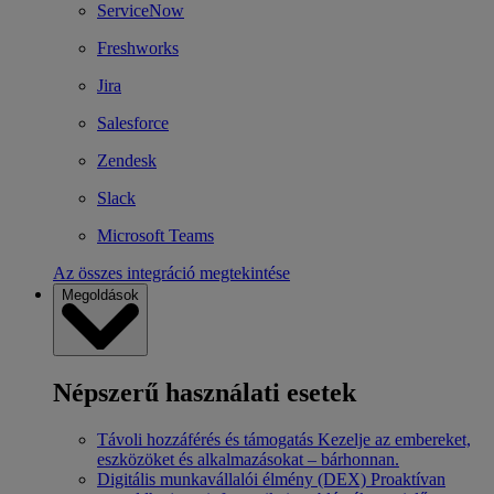
ServiceNow
Freshworks
Jira
Salesforce
Zendesk
Slack
Microsoft Teams
Az összes integráció megtekintése
Megoldások
Népszerű használati esetek
Távoli hozzáférés és támogatás
Kezelje az embereket,
eszközöket és alkalmazásokat – bárhonnan.
Digitális munkavállalói élmény (DEX)
Proaktívan