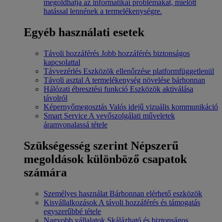
megoldhatja az informatikai problémákat, mielőtt
hatással lennének a termelékenységre.
Egyéb használati esetek
Távoli hozzáférés
Jobb hozzáférés biztonságos
kapcsolattal
Távvezérlés
Eszközök ellenőrzése platformfüggetlenül
Távoli asztal
A termelékenység növelése bárhonnan
Hálózati ébresztési funkció
Eszközök aktiválása
távolról
Képernyőmegosztás
Valós idejű vizuális kommunikáció
Smart Service
A vevőszolgálati műveletek
áramvonalassá tétele
Szükségesség szerint
Népszerű
megoldások különböző csapatok
számára
Személyes használat
Bárhonnan elérhető eszközök
Kisvállalkozások
A távoli hozzáférés és támogatás
egyszerűbbé tétele
Nagyobb vállalatok
Skálázható és biztonságos