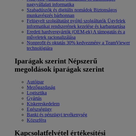
nagyvállalati informatika
Szabadúszók és digitális nomádok
Biztonságos
munkavégzés bárhonnan
Felügyelt szolgáltatást nyújtó szolgáltatók
Ügyfelek
informatikai rendszerének kezelése és karbantartása
Eredeti hardvergyártók (OEM-ek)
A támogatás és a
műveletek racionalizálása
Nonprofit és oktatás
30% kedvezmény a TeamViewer
technológiára
Iparágak szerint
Népszerű
megoldások iparágak szerint
Autóipar
Mezőgazdaság
Logisztika
Gyártás
Kiskereskedelem
Egészségügy
Banki és pénzügyi tevékenység
Közszféra
Kapcsolatfelvétel értékesítési