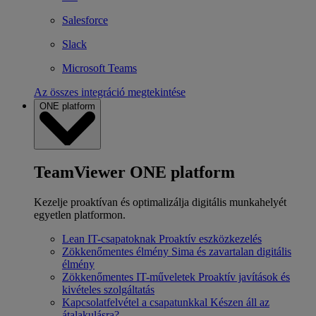
Salesforce
Slack
Microsoft Teams
Az összes integráció megtekintése
ONE platform
TeamViewer ONE platform
Kezelje proaktívan és optimalizálja digitális munkahelyét
egyetlen platformon.
Lean IT-csapatoknak
Proaktív eszközkezelés
Zökkenőmentes élmény
Sima és zavartalan digitális
élmény
Zökkenőmentes IT-műveletek
Proaktív javítások és
kivételes szolgáltatás
Kapcsolatfelvétel a csapatunkkal
Készen áll az
átalakulásra?