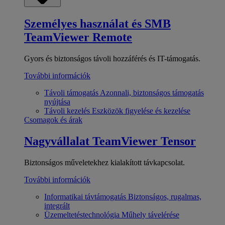
Személyes használat és SMB
TeamViewer Remote
Gyors és biztonságos távoli hozzáférés és IT-támogatás.
További információk
Távoli támogatás
Azonnali, biztonságos támogatás
nyújtása
Távoli kezelés
Eszközök figyelése és kezelése
Csomagok és árak
Nagyvállalat
TeamViewer Tensor
Biztonságos műveletekhez kialakított távkapcsolat.
További információk
Informatikai távtámogatás
Biztonságos, rugalmas,
integrált
Üzemeltetéstechnológia
Műhely távelérése