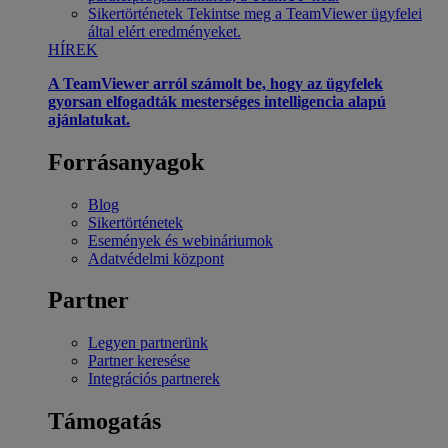
Sikertörténetek
Tekintse meg a TeamViewer ügyfelei
által elért eredményeket.
HÍREK
A TeamViewer arról számolt be, hogy az ügyfelek
gyorsan elfogadták mesterséges intelligencia alapú
ajánlatukat.
Forrásanyagok
Blog
Sikertörténetek
Események és webináriumok
Adatvédelmi központ
Partner
Legyen partnerünk
Partner keresése
Integrációs partnerek
Támogatás