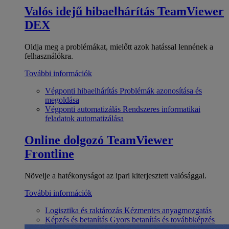
Valós idejű hibaelhárítás
TeamViewer
DEX
Oldja meg a problémákat, mielőtt azok hatással lennének a
felhasználókra.
További információk
Végponti hibaelhárítás
Problémák azonosítása és
megoldása
Végponti automatizálás
Rendszeres informatikai
feladatok automatizálása
Online dolgozó
TeamViewer
Frontline
Növelje a hatékonyságot az ipari kiterjesztett valósággal.
További információk
Logisztika és raktározás
Kézmentes anyagmozgatás
Képzés és betanítás
Gyors betanítás és továbbképzés