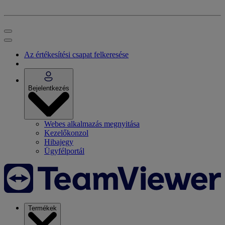
Az értékesítési csapat felkeresése
Bejelentkezés
Webes alkalmazás megnyitása
Kezelőkonzol
Hibajegy
Ügyfélportál
Termékek