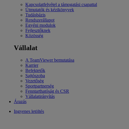
Kapcsolatfelvétel a támogatási csapattal
Útmutatók és kézikönyvek
Tudásbázis
Rendszerállapot
Egyéni modulok
Fejlesztőknek
Közösség
Vállalat
A TeamViewer bemutatása
Karrier
Befektetők
Sajtószoba
Vezetőség
Sportpartnerség
Fenntarthatóság és CSR
Vállalatirányítás
Árazás
Ingyenes letöltés