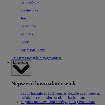
ServiceNow
Freshworks
Jira
Salesforce
Zendesk
Slack
Microsoft Teams
Az összes integráció megtekintése
Megoldások
Népszerű használati esetek
Távoli hozzáférés és támogatás
Kezelje az embereket,
eszközöket és alkalmazásokat – bárhonnan.
Digitális munkavállalói élmény (DEX)
Proaktívan