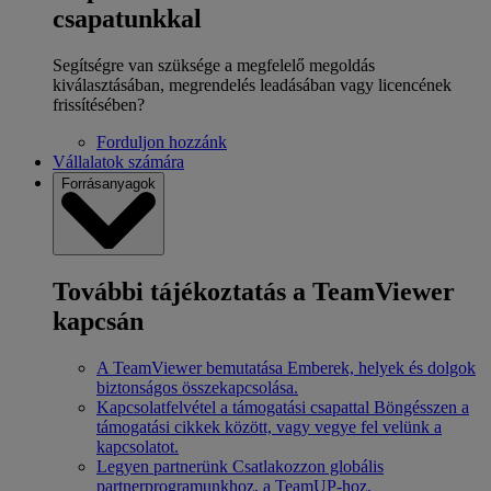
csapatunkkal
Segítségre van szüksége a megfelelő megoldás
kiválasztásában, megrendelés leadásában vagy licencének
frissítésében?
Forduljon hozzánk
Vállalatok számára
Forrásanyagok
További tájékoztatás a TeamViewer
kapcsán
A TeamViewer bemutatása
Emberek, helyek és dolgok
biztonságos összekapcsolása.
Kapcsolatfelvétel a támogatási csapattal
Böngésszen a
támogatási cikkek között, vagy vegye fel velünk a
kapcsolatot.
Legyen partnerünk
Csatlakozzon globális
partnerprogramunkhoz, a TeamUP-hoz.