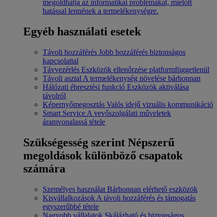
megoldhatja az informatikai problémákat, mielőtt
hatással lennének a termelékenységre.
Egyéb használati esetek
Távoli hozzáférés
Jobb hozzáférés biztonságos
kapcsolattal
Távvezérlés
Eszközök ellenőrzése platformfüggetlenül
Távoli asztal
A termelékenység növelése bárhonnan
Hálózati ébresztési funkció
Eszközök aktiválása
távolról
Képernyőmegosztás
Valós idejű vizuális kommunikáció
Smart Service
A vevőszolgálati műveletek
áramvonalassá tétele
Szükségesség szerint
Népszerű
megoldások különböző csapatok
számára
Személyes használat
Bárhonnan elérhető eszközök
Kisvállalkozások
A távoli hozzáférés és támogatás
egyszerűbbé tétele
Nagyobb vállalatok
Skálázható és biztonságos