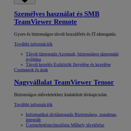
Személyes használat és SMB
TeamViewer Remote
Gyors és biztonságos távoli hozzáférés és IT-támogatás.
További információk
Távoli támogatás
Azonnali, biztonságos támogatás
nyújtása
Távoli kezelés
Eszközök figyelése és kezelése
Csomagok és árak
Nagyvállalat
TeamViewer Tensor
Biztonságos műveletekhez kialakított távkapcsolat.
További információk
Informatikai távtámogatás
Biztonságos, rugalmas,
integrált
Üzemeltetéstechnológia
Műhely távelérése