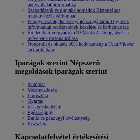
nagyvállalati informatika
Szabadúszók és digitális nomádok
Biztonságos
munkavégzés bárhonnan
Felügyelt szolgáltatást nyújtó szolgáltatók
Ügyfelek
informatikai rendszerének kezelése és karbantartása
Eredeti hardvergyártók (OEM-ek)
A támogatás és a
műveletek racionalizálása
Nonprofit és oktatás
30% kedvezmény a TeamViewer
technológiára
Iparágak szerint
Népszerű
megoldások iparágak szerint
Autóipar
Mezőgazdaság
Logisztika
Gyártás
Kiskereskedelem
Egészségügy
Banki és pénzügyi tevékenység
Közszféra
Kapcsolatfelvétel értékesítési