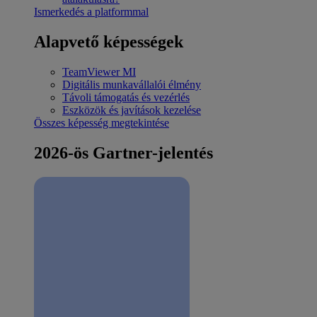
Ismerkedés a platformmal
Alapvető képességek
TeamViewer MI
Digitális munkavállalói élmény
Távoli támogatás és vezérlés
Eszközök és javítások kezelése
Összes képesség megtekintése
2026-ös Gartner-jelentés