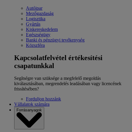
Autóipar
Mezőgazdaság
Logisztika
Gyártás
Kiskereskedelem
Egészségügy
Banki és pénzügyi tevékenység
Közszféra
Kapcsolatfelvétel értékesítési
csapatunkkal
Segítségre van szüksége a megfelelő megoldás
kiválasztásában, megrendelés leadásában vagy licencének
frissítésében?
Forduljon hozzánk
Vállalatok számára
Forrásanyagok