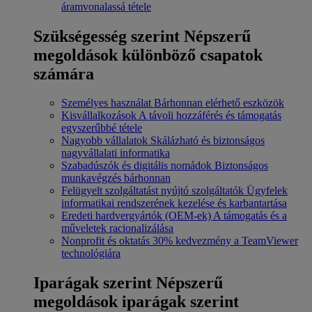
áramvonalassá tétele
Szükségesség szerint
Népszerű
megoldások különböző csapatok
számára
Személyes használat
Bárhonnan elérhető eszközök
Kisvállalkozások
A távoli hozzáférés és támogatás
egyszerűbbé tétele
Nagyobb vállalatok
Skálázható és biztonságos
nagyvállalati informatika
Szabadúszók és digitális nomádok
Biztonságos
munkavégzés bárhonnan
Felügyelt szolgáltatást nyújtó szolgáltatók
Ügyfelek
informatikai rendszerének kezelése és karbantartása
Eredeti hardvergyártók (OEM-ek)
A támogatás és a
műveletek racionalizálása
Nonprofit és oktatás
30% kedvezmény a TeamViewer
technológiára
Iparágak szerint
Népszerű
megoldások iparágak szerint