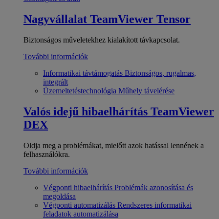
Nagyvállalat
TeamViewer Tensor
Biztonságos műveletekhez kialakított távkapcsolat.
További információk
Informatikai távtámogatás
Biztonságos, rugalmas,
integrált
Üzemeltetéstechnológia
Műhely távelérése
Valós idejű hibaelhárítás
TeamViewer
DEX
Oldja meg a problémákat, mielőtt azok hatással lennének a
felhasználókra.
További információk
Végponti hibaelhárítás
Problémák azonosítása és
megoldása
Végponti automatizálás
Rendszeres informatikai
feladatok automatizálása