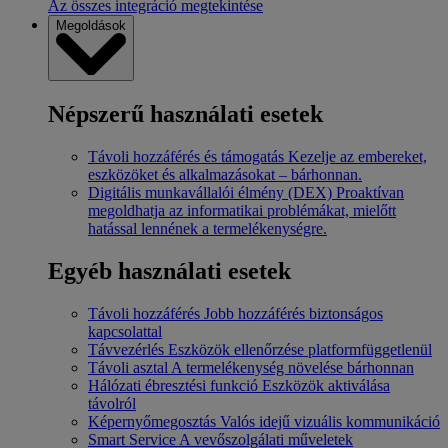
Az összes integráció megtekintése
Megoldások
Népszerű használati esetek
Távoli hozzáférés és támogatás
Kezelje az embereket,
eszközöket és alkalmazásokat – bárhonnan.
Digitális munkavállalói élmény (DEX)
Proaktívan
megoldhatja az informatikai problémákat, mielőtt
hatással lennének a termelékenységre.
Egyéb használati esetek
Távoli hozzáférés
Jobb hozzáférés biztonságos
kapcsolattal
Távvezérlés
Eszközök ellenőrzése platformfüggetlenül
Távoli asztal
A termelékenység növelése bárhonnan
Hálózati ébresztési funkció
Eszközök aktiválása
távolról
Képernyőmegosztás
Valós idejű vizuális kommunikáció
Smart Service
A vevőszolgálati műveletek