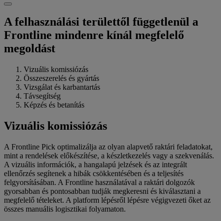
A felhasználási területtől függetlenül a
Frontline mindenre kínál megfelelő
megoldást
Vizuális komissiózás
Összeszerelés és gyártás
Vizsgálat és karbantartás
Távsegítség
Képzés és betanítás
Vizuális komissiózás
A Frontline Pick optimalizálja az olyan alapvető raktári feladatokat,
mint a rendelések előkészítése, a készletkezelés vagy a szekvenálás.
A vizuális információk, a hangalapú jelzések és az integrált
ellenőrzés segítenek a hibák csökkentésében és a teljesítés
felgyorsításában. A Frontline használatával a raktári dolgozók
gyorsabban és pontosabban tudják megkeresni és kiválasztani a
megfelelő tételeket. A platform lépésről lépésre végigvezeti őket az
összes manuális logisztikai folyamaton.