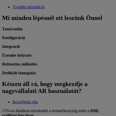
További információ
Mi minden lépésnél ott leszünk Önnel
Tanácsadás
K
onfiguráció
Integráció
Üzembe helyezés
Robusztus működés
Dedikált támogatás
Készen áll rá, hogy megkezdje a
nagyvállalati AR használatát?
Beszéljünk róla
15%-os általános növekedés a termelékenység terén a
DHL
szállítási láncában