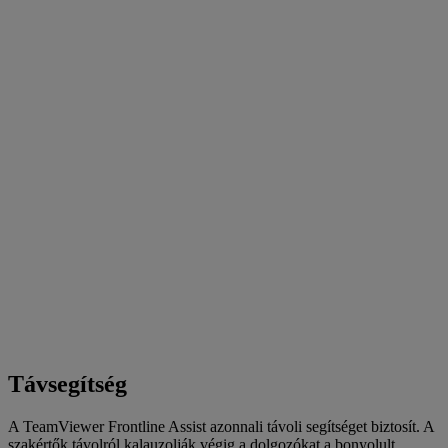
Távsegítség
A TeamViewer Frontline Assist azonnali távoli segítséget biztosít. A
szakértők távolról kalauzolják végig a dolgozókat a bonyolult