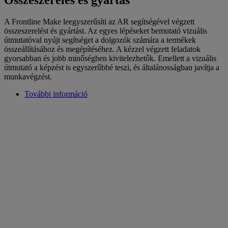
Összeszerelés és gyártás
A Frontline Make leegyszerűsíti az AR segítségével végzett
összeszerelést és gyártást. Az egyes lépéseket bemutató vizuális
útmutatóval nyújt segítséget a dolgozók számára a termékek
összeállításához és megépítéséhez. A kézzel végzett feladatok
gyorsabban és jobb minőségben kivitelezhetők. Emellett a vizuális
útmutató a képzést is egyszerűbbé teszi, és általánosságban javítja a
munkavégzést.
További információ