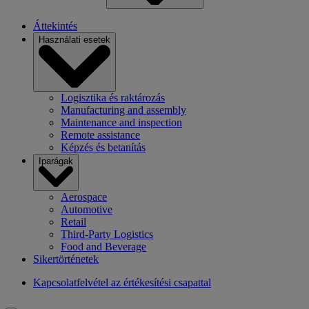
Áttekintés
Használati esetek
Logisztika és raktározás
Manufacturing and assembly
Maintenance and inspection
Remote assistance
Képzés és betanítás
Iparágak
Aerospace
Automotive
Retail
Third-Party Logistics
Food and Beverage
Sikertörténetek
Kapcsolatfelvétel az értékesítési csapattal