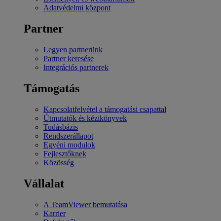
Adatvédelmi központ
Partner
Legyen partnerünk
Partner keresése
Integrációs partnerek
Támogatás
Kapcsolatfelvétel a támogatási csapattal
Útmutatók és kézikönyvek
Tudásbázis
Rendszerállapot
Egyéni modulok
Fejlesztőknek
Közösség
Vállalat
A TeamViewer bemutatása
Karrier