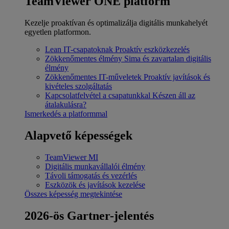
TeamViewer ONE platform
Kezelje proaktívan és optimalizálja digitális munkahelyét
egyetlen platformon.
Lean IT-csapatoknak
Proaktív eszközkezelés
Zökkenőmentes élmény
Sima és zavartalan digitális
élmény
Zökkenőmentes IT-műveletek
Proaktív javítások és
kivételes szolgáltatás
Kapcsolatfelvétel a csapatunkkal
Készen áll az
átalakulásra?
Ismerkedés a platformmal
Alapvető képességek
TeamViewer MI
Digitális munkavállalói élmény
Távoli támogatás és vezérlés
Eszközök és javítások kezelése
Összes képesség megtekintése
2026-ös Gartner-jelentés