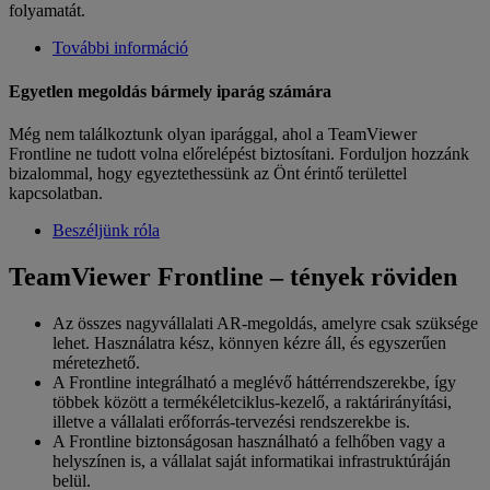
folyamatát.
További információ
Egyetlen megoldás bármely iparág számára
Még nem találkoztunk olyan iparággal, ahol a TeamViewer
Frontline ne tudott volna előrelépést biztosítani. Forduljon hozzánk
bizalommal, hogy egyeztethessünk az Önt érintő területtel
kapcsolatban.
Beszéljünk róla
TeamViewer Frontline – tények röviden
Az összes nagyvállalati AR-megoldás, amelyre csak szüksége
lehet. Használatra kész, könnyen kézre áll, és egyszerűen
méretezhető.
A Frontline integrálható a meglévő háttérrendszerekbe, így
többek között a termékéletciklus-kezelő, a raktárirányítási,
illetve a vállalati erőforrás-tervezési rendszerekbe is.
A Frontline biztonságosan használható a felhőben vagy a
helyszínen is, a vállalat saját informatikai infrastruktúráján
belül.