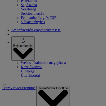
Befektetők
Sajtószoba
Vezetőség
Sportpartnerség
Fenntarthatóság és CSR
Vállalatirányítás
Az értékesítési csapat felkeresése
Bejelentkezés
Webes alkalmazás megnyitása
Kezelőkonzol
Hibajegy
Ügyfélportál
TeamViewer Frontline
TeamViewer Frontline