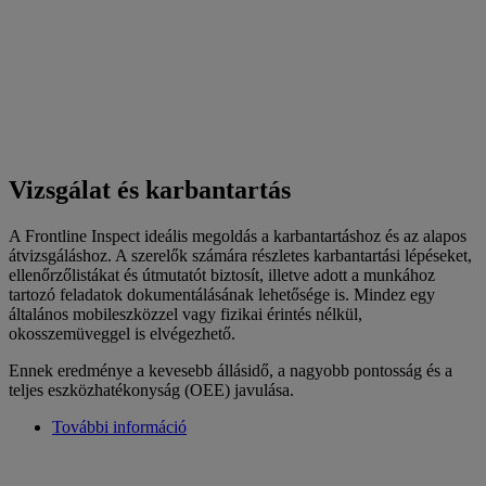
Vizsgálat és karbantartás
A Frontline Inspect ideális megoldás a karbantartáshoz és az alapos
átvizsgáláshoz. A szerelők számára részletes karbantartási lépéseket,
ellenőrzőlistákat és útmutatót biztosít, illetve adott a munkához
tartozó feladatok dokumentálásának lehetősége is. Mindez egy
általános mobileszközzel vagy fizikai érintés nélkül,
okosszemüveggel is elvégezhető.
Ennek eredménye a kevesebb állásidő, a nagyobb pontosság és a
teljes eszközhatékonyság (OEE) javulása.
További információ