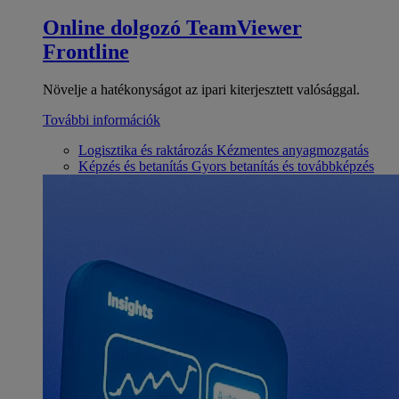
Online dolgozó
TeamViewer
Frontline
Növelje a hatékonyságot az ipari kiterjesztett valósággal.
További információk
Logisztika és raktározás
Kézmentes anyagmozgatás
Képzés és betanítás
Gyors betanítás és továbbképzés