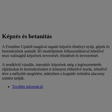
Képzés és betanítás
A Frontline Upskill magával ragadó képzési élményt nyújt, gépek és
berendezések animált 3D modelljeinek felhasználásával lehetővé
teszi valósághű képzések tervezését, frissítését és bevezetését.
A rendkívül vizuális, interaktív képzések még a legösszetettebb
eljárásokat és berendezéseket is könnyen érthetővé teszik, lehetővé
téve a mélyebb megértést, miközben a kognitív terhelést alacsony
szinten tartják.
További információ