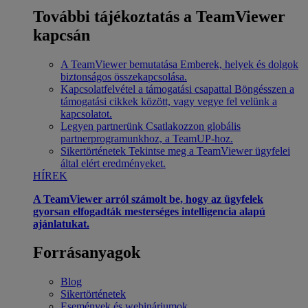
További tájékoztatás a TeamViewer
kapcsán
A TeamViewer bemutatása
Emberek, helyek és dolgok
biztonságos összekapcsolása.
Kapcsolatfelvétel a támogatási csapattal
Böngésszen a
támogatási cikkek között, vagy vegye fel velünk a
kapcsolatot.
Legyen partnerünk
Csatlakozzon globális
partnerprogramunkhoz, a TeamUP-hoz.
Sikertörténetek
Tekintse meg a TeamViewer ügyfelei
által elért eredményeket.
HÍREK
A TeamViewer arról számolt be, hogy az ügyfelek
gyorsan elfogadták mesterséges intelligencia alapú
ajánlatukat.
Forrásanyagok
Blog
Sikertörténetek
Események és webináriumok