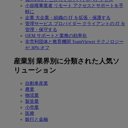
小規模事業者
リモート アクセスとサポートを手
軽に
企業
大企業・組織の IT を拡張・保護する
管理サービス プロバイダー
クライアントの IT を
管理・保守する
OEM
サポートと業務の効率化
非営利団体と教育機関
TeamViewer テクノロジー
が 30% オフ
産業別
業界別に分類された人気ソ
リューション
自動車産業
農業
物流業
製造業
小売業
医療
銀行と金融