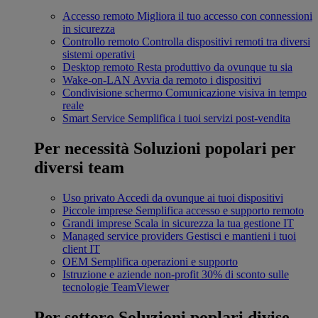
Accesso remoto
Migliora il tuo accesso con connessioni
in sicurezza
Controllo remoto
Controlla dispositivi remoti tra diversi
sistemi operativi
Desktop remoto
Resta produttivo da ovunque tu sia
Wake-on-LAN
Avvia da remoto i dispositivi
Condivisione schermo
Comunicazione visiva in tempo
reale
Smart Service
Semplifica i tuoi servizi post-vendita
Per necessità
Soluzioni popolari per
diversi team
Uso privato
Accedi da ovunque ai tuoi dispositivi
Piccole imprese
Semplifica accesso e supporto remoto
Grandi imprese
Scala in sicurezza la tua gestione IT
Managed service providers
Gestisci e mantieni i tuoi
client IT
OEM
Semplifica operazioni e supporto
Istruzione e aziende non-profit
30% di sconto sulle
tecnologie TeamViewer
Per settore
Soluzioni poplari divise