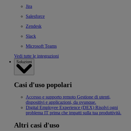
Jira
Salesforce
Zendesk
Slack
Microsoft Teams
Vedi tutte le integrazioni
Soluzioni
Casi d'uso popolari
Accesso e supporto remoto
Gestione di utenti,
dispositivi e applicazioni, da ovunque.
Digital Employee Experience (DEX)
Risolvi ogni
problema IT prima che impatti sulla tua produttività.
Altri casi d'uso