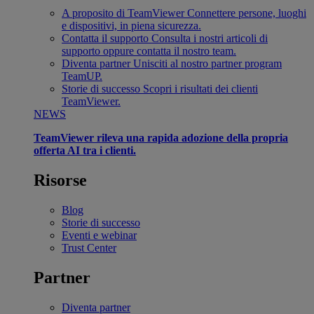
A proposito di TeamViewer
Connettere persone, luoghi
e dispositivi, in piena sicurezza.
Contatta il supporto
Consulta i nostri articoli di
supporto oppure contatta il nostro team.
Diventa partner
Unisciti al nostro partner program
TeamUP.
Storie di successo
Scopri i risultati dei clienti
TeamViewer.
NEWS
TeamViewer rileva una rapida adozione della propria
offerta AI tra i clienti.
Risorse
Blog
Storie di successo
Eventi e webinar
Trust Center
Partner
Diventa partner