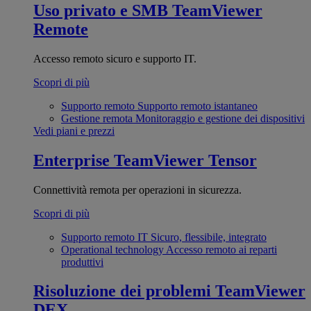
Uso privato e SMB
TeamViewer
Remote
Accesso remoto sicuro e supporto IT.
Scopri di più
Supporto remoto
Supporto remoto istantaneo
Gestione remota
Monitoraggio e gestione dei dispositivi
Vedi piani e prezzi
Enterprise
TeamViewer Tensor
Connettività remota per operazioni in sicurezza.
Scopri di più
Supporto remoto IT
Sicuro, flessibile, integrato
Operational technology
Accesso remoto ai reparti
produttivi
Risoluzione dei problemi
TeamViewer
DEX