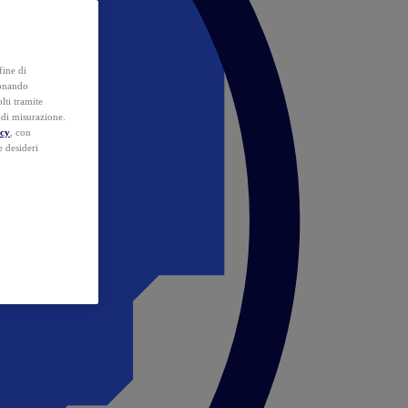
fine di
ionando
lti tramite
e di misurazione.
icy
, con
e desideri