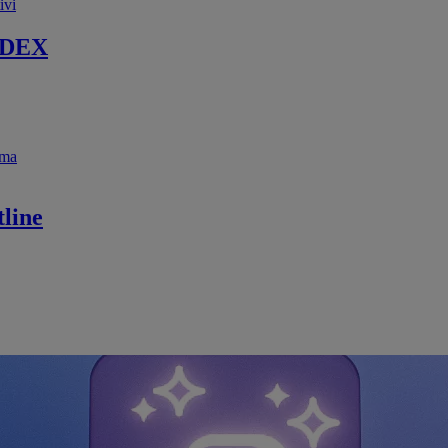
ivi
 DEX
ema
line