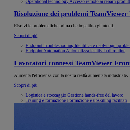
Operational technology
Accesso remoto ai reparti produtt
Risoluzione dei problemi
TeamViewer
Risolvi le problematiche prima che impattino gli utenti.
Scopri di più
Endpoint Troubleshooting
Identifica e risolvi ogni probl
Endpoint Automation
Automatizza le attività di routine
Lavoratori connessi
TeamViewer Front
Aumenta l'efficienza con la nostra realtà aumentata industriale.
Scopri di più
Logistica e stoccaggio
Gestione hands-free del lavoro
Training e formazione
Formazione e upskilling facilitati