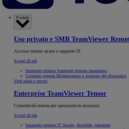
Prodotti
Uso privato e SMB
TeamViewer Remo
Accesso remoto sicuro e supporto IT.
Scopri di più
Supporto remoto
Supporto remoto istantaneo
Gestione remota
Monitoraggio e gestione dei dispositivi
Vedi piani e prezzi
Enterprise
TeamViewer Tensor
Connettività remota per operazioni in sicurezza.
Scopri di più
Supporto remoto IT
Sicuro, flessibile, integrato