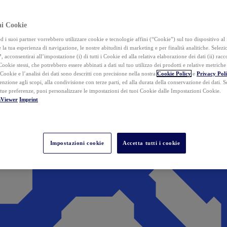
ai Cookie
i suoi partner vorrebbero utilizzare cookie e tecnologie affini (“Cookie”) sul tuo dispositivo al 
 la tua esperienza di navigazione, le nostre abitudini di marketing e per finalità analitiche. Selez
”
, acconsentirai all’impostazione (i) di tutti i Cookie ed alla relativa elaborazione dei dati (ii) racco
 Cookie stessi, che potrebbero essere abbinati a dati sul tuo utilizzo dei prodotti e relative metrich
 Cookie e l’analisi dei dati sono descritti con precisione nella nostra
Cookie Policy
e
Privacy Pol
tenzione agli scopi, alla condivisione con terze parti, ed alla durata della conservazione dei dati. S
 tue preferenze, puoi personalizzare le impostazioni dei tuoi Cookie dalle Impostazioni Cookie.
mViewer
Imprint
Impostazioni cookie
Accetta tutti i cookie