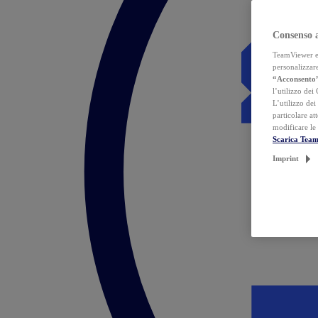
Consenso 
TeamViewer ed 
personalizzare
“Acconsento
l’utilizzo dei
L’utilizzo dei
particolare at
modificare le
Scarica Tea
Imprint