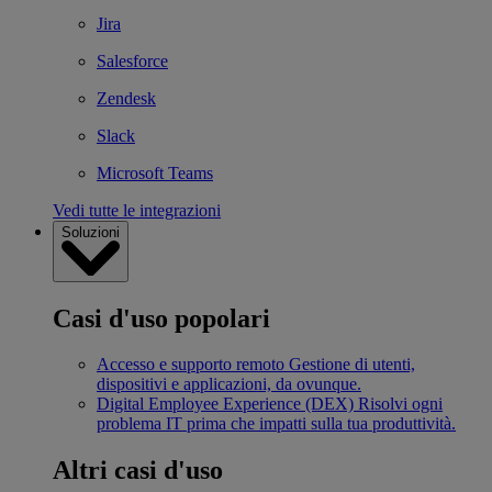
Jira
Salesforce
Zendesk
Slack
Microsoft Teams
Vedi tutte le integrazioni
Soluzioni
Casi d'uso popolari
Accesso e supporto remoto
Gestione di utenti,
dispositivi e applicazioni, da ovunque.
Digital Employee Experience (DEX)
Risolvi ogni
problema IT prima che impatti sulla tua produttività.
Altri casi d'uso