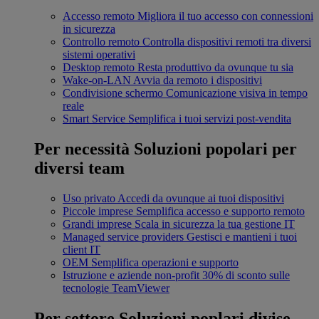
Accesso remoto
Migliora il tuo accesso con connessioni
in sicurezza
Controllo remoto
Controlla dispositivi remoti tra diversi
sistemi operativi
Desktop remoto
Resta produttivo da ovunque tu sia
Wake-on-LAN
Avvia da remoto i dispositivi
Condivisione schermo
Comunicazione visiva in tempo
reale
Smart Service
Semplifica i tuoi servizi post-vendita
Per necessità
Soluzioni popolari per
diversi team
Uso privato
Accedi da ovunque ai tuoi dispositivi
Piccole imprese
Semplifica accesso e supporto remoto
Grandi imprese
Scala in sicurezza la tua gestione IT
Managed service providers
Gestisci e mantieni i tuoi
client IT
OEM
Semplifica operazioni e supporto
Istruzione e aziende non-profit
30% di sconto sulle
tecnologie TeamViewer
Per settore
Soluzioni poplari divise