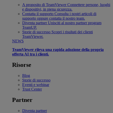
A proposito di TeamViewer
Connettere persone, luoghi
e dispositivi, in piena sicurezza.
Contatta il supporto
Consulta i nostri articoli di
supporto oppure contatta il nostro team.
Diventa partner
Unisciti al nostro partner program
TeamUP.
Storie di successo
Scopri i risultati dei clienti
TeamViewer.
NEWS
TeamViewer rileva una rapida adozione della propria
offerta AI tra i clienti.
Risorse
Blog
Storie di successo
Eventi e webinar
Trust Center
Partner
Diventa partner