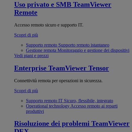
Uso privato e SMB
TeamViewer
Remote
Accesso remoto sicuro e supporto IT.
Scopri di più
Supporto remoto
Supporto remoto istantaneo
Gestione remota
Monitoraggio e gestione dei dispositivi
Vedi piani e prezzi
Enterprise
TeamViewer Tensor
Connettività remota per operazioni in sicurezza.
Scopri di più
Supporto remoto IT
Sicuro, flessibile, integrato
Operational technology
Accesso remoto ai reparti
produttivi
Risoluzione dei problemi
TeamViewer
DEX