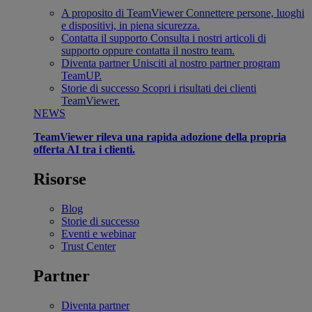
A proposito di TeamViewer
Connettere persone, luoghi
e dispositivi, in piena sicurezza.
Contatta il supporto
Consulta i nostri articoli di
supporto oppure contatta il nostro team.
Diventa partner
Unisciti al nostro partner program
TeamUP.
Storie di successo
Scopri i risultati dei clienti
TeamViewer.
NEWS
TeamViewer rileva una rapida adozione della propria
offerta AI tra i clienti.
Risorse
Blog
Storie di successo
Eventi e webinar
Trust Center
Partner
Diventa partner