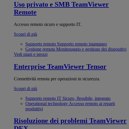
Uso privato e SMB
TeamViewer
Remote
Accesso remoto sicuro e supporto IT.
Scopri di più
Supporto remoto
Supporto remoto istantaneo
Gestione remota
Monitoraggio e gestione dei dispositivi
Vedi piani e prezzi
Enterprise
TeamViewer Tensor
Connettività remota per operazioni in sicurezza.
Scopri di più
Supporto remoto IT
Sicuro, flessibile, integrato
Operational technology
Accesso remoto ai reparti
produttivi
Risoluzione dei problemi
TeamViewer
DEX