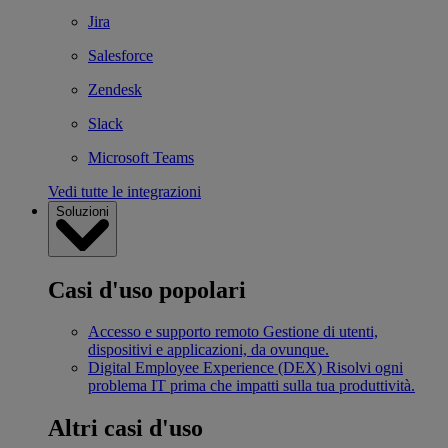
Jira
Salesforce
Zendesk
Slack
Microsoft Teams
Vedi tutte le integrazioni
Soluzioni
Casi d'uso popolari
Accesso e supporto remoto
Gestione di utenti,
dispositivi e applicazioni, da ovunque.
Digital Employee Experience (DEX)
Risolvi ogni
problema IT prima che impatti sulla tua produttività.
Altri casi d'uso