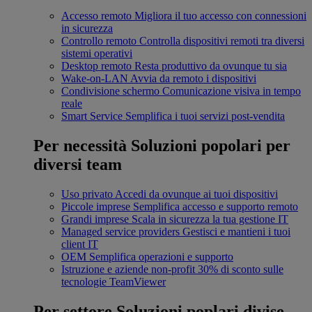
Accesso remoto
Migliora il tuo accesso con connessioni
in sicurezza
Controllo remoto
Controlla dispositivi remoti tra diversi
sistemi operativi
Desktop remoto
Resta produttivo da ovunque tu sia
Wake-on-LAN
Avvia da remoto i dispositivi
Condivisione schermo
Comunicazione visiva in tempo
reale
Smart Service
Semplifica i tuoi servizi post-vendita
Per necessità
Soluzioni popolari per
diversi team
Uso privato
Accedi da ovunque ai tuoi dispositivi
Piccole imprese
Semplifica accesso e supporto remoto
Grandi imprese
Scala in sicurezza la tua gestione IT
Managed service providers
Gestisci e mantieni i tuoi
client IT
OEM
Semplifica operazioni e supporto
Istruzione e aziende non-profit
30% di sconto sulle
tecnologie TeamViewer
Per settore
Soluzioni poplari divise