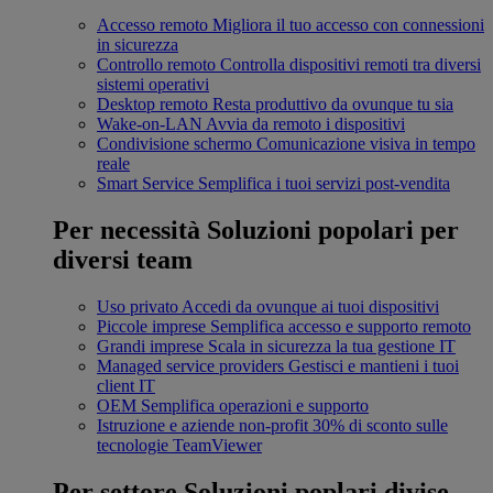
Accesso remoto
Migliora il tuo accesso con connessioni
in sicurezza
Controllo remoto
Controlla dispositivi remoti tra diversi
sistemi operativi
Desktop remoto
Resta produttivo da ovunque tu sia
Wake-on-LAN
Avvia da remoto i dispositivi
Condivisione schermo
Comunicazione visiva in tempo
reale
Smart Service
Semplifica i tuoi servizi post-vendita
Per necessità
Soluzioni popolari per
diversi team
Uso privato
Accedi da ovunque ai tuoi dispositivi
Piccole imprese
Semplifica accesso e supporto remoto
Grandi imprese
Scala in sicurezza la tua gestione IT
Managed service providers
Gestisci e mantieni i tuoi
client IT
OEM
Semplifica operazioni e supporto
Istruzione e aziende non-profit
30% di sconto sulle
tecnologie TeamViewer
Per settore
Soluzioni poplari divise