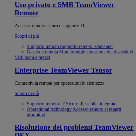
Uso privato e SMB
TeamViewer
Remote
Accesso remoto sicuro e supporto IT.
Scopri di più
Supporto remoto
Supporto remoto istantaneo
Gestione remota
Monitoraggio e gestione dei dispositivi
Vedi piani e prezzi
Enterprise
TeamViewer Tensor
Connettività remota per operazioni in sicurezza.
Scopri di più
Supporto remoto IT
Sicuro, flessibile, integrato
Operational technology
Accesso remoto ai reparti
produttivi
Risoluzione dei problemi
TeamViewer
DEX