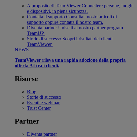
A proposito di TeamViewer
Connettere persone, luoghi
e dispositivi, in piena sicurezza.
Contatta il supporto
Consulta i nostri articoli di
supporto oppure contatta il nostro team.
Diventa partner
Unisciti al nostro partner program
TeamUP.
Storie di successo
Scopri i risultati dei clienti
TeamViewer.
NEWS
TeamViewer rileva una rapida adozione della propria
offerta AI tra i clienti.
Risorse
Blog
Storie di successo
Eventi e webinar
Trust Center
Partner
Diventa partner