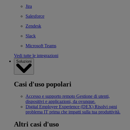
Jira
Salesforce
Zendesk
Slack
Microsoft Teams
Vedi tutte le integrazioni
Soluzioni
Casi d'uso popolari
Accesso e supporto remoto
Gestione di utenti,
dispositivi e applicazioni, da ovunque.
Digital Employee Experience (DEX)
Risolvi ogni
problema IT prima che impatti sulla tua produttività.
Altri casi d'uso