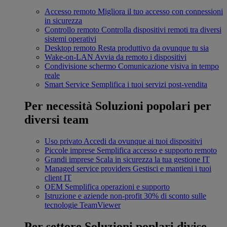
Accesso remoto
Migliora il tuo accesso con connessioni
in sicurezza
Controllo remoto
Controlla dispositivi remoti tra diversi
sistemi operativi
Desktop remoto
Resta produttivo da ovunque tu sia
Wake-on-LAN
Avvia da remoto i dispositivi
Condivisione schermo
Comunicazione visiva in tempo
reale
Smart Service
Semplifica i tuoi servizi post-vendita
Per necessità
Soluzioni popolari per
diversi team
Uso privato
Accedi da ovunque ai tuoi dispositivi
Piccole imprese
Semplifica accesso e supporto remoto
Grandi imprese
Scala in sicurezza la tua gestione IT
Managed service providers
Gestisci e mantieni i tuoi
client IT
OEM
Semplifica operazioni e supporto
Istruzione e aziende non-profit
30% di sconto sulle
tecnologie TeamViewer
Per settore
Soluzioni poplari divise