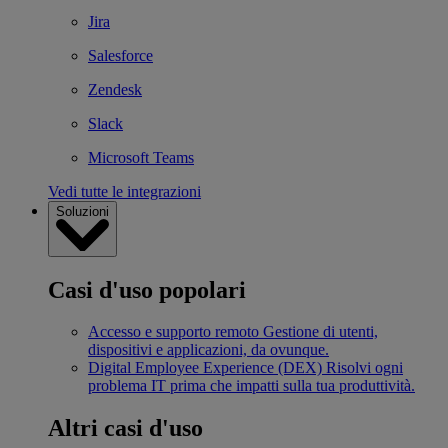
Jira
Salesforce
Zendesk
Slack
Microsoft Teams
Vedi tutte le integrazioni
Soluzioni
Casi d'uso popolari
Accesso e supporto remoto
Gestione di utenti,
dispositivi e applicazioni, da ovunque.
Digital Employee Experience (DEX)
Risolvi ogni
problema IT prima che impatti sulla tua produttività.
Altri casi d'uso