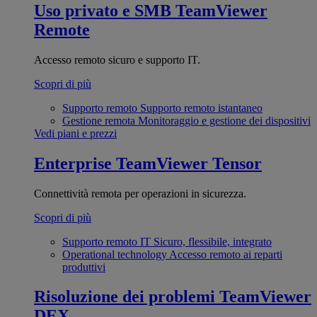
Uso privato e SMB
TeamViewer
Remote
Accesso remoto sicuro e supporto IT.
Scopri di più
Supporto remoto
Supporto remoto istantaneo
Gestione remota
Monitoraggio e gestione dei dispositivi
Vedi piani e prezzi
Enterprise
TeamViewer Tensor
Connettività remota per operazioni in sicurezza.
Scopri di più
Supporto remoto IT
Sicuro, flessibile, integrato
Operational technology
Accesso remoto ai reparti
produttivi
Risoluzione dei problemi
TeamViewer
DEX