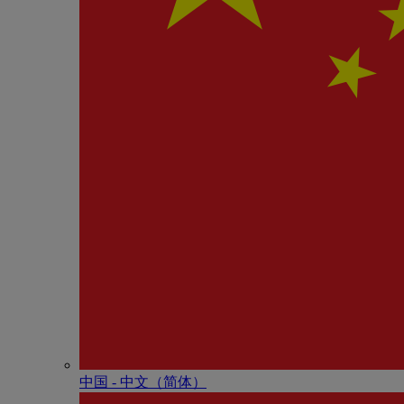
中国 - 中⽂（简体）