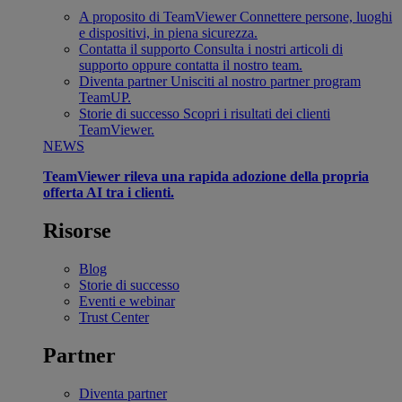
A proposito di TeamViewer
Connettere persone, luoghi
e dispositivi, in piena sicurezza.
Contatta il supporto
Consulta i nostri articoli di
supporto oppure contatta il nostro team.
Diventa partner
Unisciti al nostro partner program
TeamUP.
Storie di successo
Scopri i risultati dei clienti
TeamViewer.
NEWS
TeamViewer rileva una rapida adozione della propria
offerta AI tra i clienti.
Risorse
Blog
Storie di successo
Eventi e webinar
Trust Center
Partner
Diventa partner