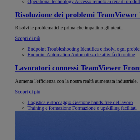
Operational technology
Accesso remoto ai reparti produtt
Risoluzione dei problemi
TeamViewer
Risolvi le problematiche prima che impattino gli utenti.
Scopri di più
Endpoint Troubleshooting
Identifica e risolvi ogni probl
Endpoint Automation
Automatizza le attività di routine
Lavoratori connessi
TeamViewer Front
Aumenta l'efficienza con la nostra realtà aumentata industriale.
Scopri di più
Logistica e stoccaggio
Gestione hands-free del lavoro
Training e formazione
Formazione e upskilling facilitati