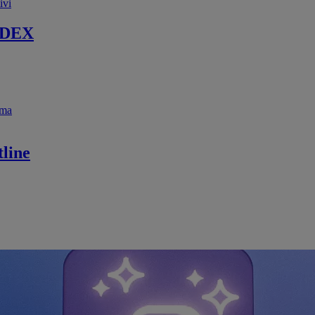
ivi
 DEX
ema
line