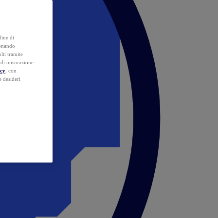
fine di
ionando
lti tramite
e di misurazione.
icy
, con
e desideri