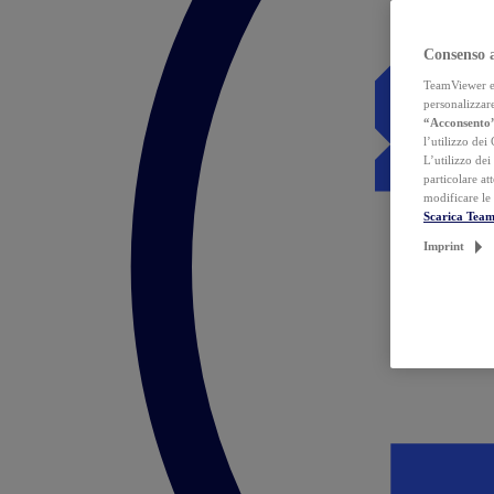
Consenso 
TeamViewer ed 
personalizzare
“Acconsento
l’utilizzo dei
L’utilizzo dei
particolare at
modificare le
Scarica Tea
Imprint