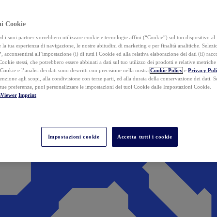
ai Cookie
i suoi partner vorrebbero utilizzare cookie e tecnologie affini (“Cookie”) sul tuo dispositivo al 
 la tua esperienza di navigazione, le nostre abitudini di marketing e per finalità analitiche. Selez
”
, acconsentirai all’impostazione (i) di tutti i Cookie ed alla relativa elaborazione dei dati (ii) racco
 Cookie stessi, che potrebbero essere abbinati a dati sul tuo utilizzo dei prodotti e relative metrich
 Cookie e l’analisi dei dati sono descritti con precisione nella nostra
Cookie Policy
e
Privacy Pol
tenzione agli scopi, alla condivisione con terze parti, ed alla durata della conservazione dei dati. S
 tue preferenze, puoi personalizzare le impostazioni dei tuoi Cookie dalle Impostazioni Cookie.
mViewer
Imprint
Impostazioni cookie
Accetta tutti i cookie