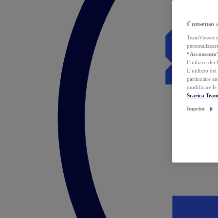
Consenso 
TeamViewer ed 
personalizzare
“Acconsento
l’utilizzo dei
L’utilizzo dei
particolare at
modificare le
Scarica Tea
Imprint