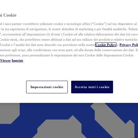
ai Cookie
i suoi partner vorrebbero utilizzare cookie e tecnologie affini (“Cookie”) sul tuo dispositivo al 
 la tua esperienza di navigazione, le nostre abitudini di marketing e per finalità analitiche. Selez
”
, acconsentirai all’impostazione (i) di tutti i Cookie ed alla relativa elaborazione dei dati (ii) racco
 Cookie stessi, che potrebbero essere abbinati a dati sul tuo utilizzo dei prodotti e relative metrich
 Cookie e l’analisi dei dati sono descritti con precisione nella nostra
Cookie Policy
e
Privacy Pol
tenzione agli scopi, alla condivisione con terze parti, ed alla durata della conservazione dei dati. S
 tue preferenze, puoi personalizzare le impostazioni dei tuoi Cookie dalle Impostazioni Cookie.
mViewer
Imprint
Impostazioni cookie
Accetta tutti i cookie