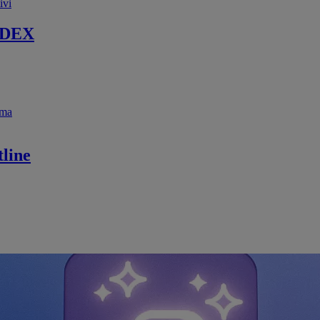
ivi
 DEX
ema
line