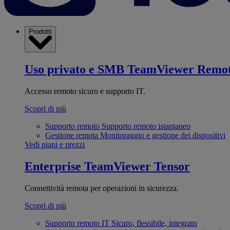
Prodotti
Uso privato e SMB
TeamViewer Remo
Accesso remoto sicuro e supporto IT.
Scopri di più
Supporto remoto
Supporto remoto istantaneo
Gestione remota
Monitoraggio e gestione dei dispositivi
Vedi piani e prezzi
Enterprise
TeamViewer Tensor
Connettività remota per operazioni in sicurezza.
Scopri di più
Supporto remoto IT
Sicuro, flessibile, integrato