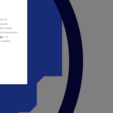
fine di
ionando
lti tramite
e di misurazione.
icy
, con
e desideri