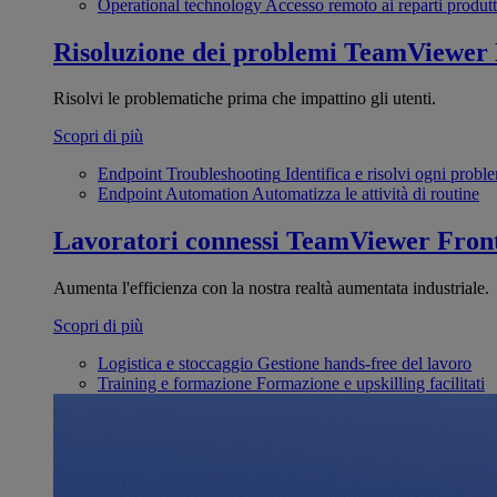
Operational technology
Accesso remoto ai reparti produtt
Risoluzione dei problemi
TeamViewer
Risolvi le problematiche prima che impattino gli utenti.
Scopri di più
Endpoint Troubleshooting
Identifica e risolvi ogni probl
Endpoint Automation
Automatizza le attività di routine
Lavoratori connessi
TeamViewer Front
Aumenta l'efficienza con la nostra realtà aumentata industriale.
Scopri di più
Logistica e stoccaggio
Gestione hands-free del lavoro
Training e formazione
Formazione e upskilling facilitati