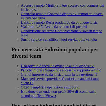
Accesso remoto
Migliora il tuo accesso con connessioni
in sicurezza
Controllo remoto
Controlla dispositivi remoti tra diversi
sistemi operativi
Desktop remoto
Resta produttivo da ovunque tu sia
Wake-on-LAN
Avvia da remoto i dispositivi
Condivisione schermo
Comunicazione visiva in tempo
reale
Smart Service
Semplifica i tuoi servizi post-vendita
Per necessità
Soluzioni popolari per
diversi team
Uso privato
Accedi da ovunque ai tuoi dispositivi
Piccole imprese
Semplifica accesso e supporto remoto
Grandi imprese
Scala in sicurezza la tua gestione IT
Managed service providers
Gestisci e mantieni i tuoi
client IT
OEM
Semplifica operazioni e supporto
Istruzione e aziende non-profit
30% di sconto sulle
tecnologie TeamViewer
Per settore
Soluzioni poplari divise