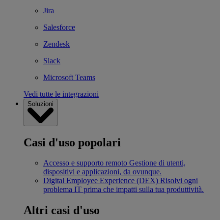
Jira
Salesforce
Zendesk
Slack
Microsoft Teams
Vedi tutte le integrazioni
Soluzioni
Casi d'uso popolari
Accesso e supporto remoto
Gestione di utenti,
dispositivi e applicazioni, da ovunque.
Digital Employee Experience (DEX)
Risolvi ogni
problema IT prima che impatti sulla tua produttività.
Altri casi d'uso