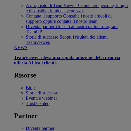
A proposito di TeamViewer
Connettere persone, luoghi
e dispositivi, in piena sicurezza.
Contatta il supporto
Consulta i nostri articoli di
supporto oppure contatta il nostro team.
Diventa partner
Unisciti al nostro partner program
TeamUP.
Storie di successo
Scopri i risultati dei clienti
TeamViewer.
NEWS
TeamViewer rileva una rapida adozione della propria
offerta AI tra i clienti.
Risorse
Blog
Storie di successo
Eventi e webinar
Trust Center
Partner
Diventa partner