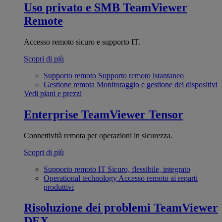
Uso privato e SMB
TeamViewer
Remote
Accesso remoto sicuro e supporto IT.
Scopri di più
Supporto remoto
Supporto remoto istantaneo
Gestione remota
Monitoraggio e gestione dei dispositivi
Vedi piani e prezzi
Enterprise
TeamViewer Tensor
Connettività remota per operazioni in sicurezza.
Scopri di più
Supporto remoto IT
Sicuro, flessibile, integrato
Operational technology
Accesso remoto ai reparti
produttivi
Risoluzione dei problemi
TeamViewer
DEX