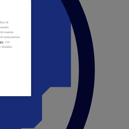
fine di
ionando
lti tramite
e di misurazione.
icy
, con
e desideri