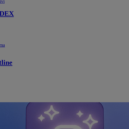
ivi
 DEX
ema
line