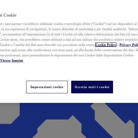
ai Cookie
i suoi partner vorrebbero utilizzare cookie e tecnologie affini (“Cookie”) sul tuo dispositivo al 
 la tua esperienza di navigazione, le nostre abitudini di marketing e per finalità analitiche. Selez
”
, acconsentirai all’impostazione (i) di tutti i Cookie ed alla relativa elaborazione dei dati (ii) racco
 Cookie stessi, che potrebbero essere abbinati a dati sul tuo utilizzo dei prodotti e relative metrich
 Cookie e l’analisi dei dati sono descritti con precisione nella nostra
Cookie Policy
e
Privacy Pol
tenzione agli scopi, alla condivisione con terze parti, ed alla durata della conservazione dei dati. S
 tue preferenze, puoi personalizzare le impostazioni dei tuoi Cookie dalle Impostazioni Cookie.
mViewer
Imprint
Impostazioni cookie
Accetta tutti i cookie