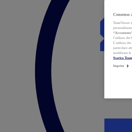
Consenso 
TeamViewer ed 
personalizzare
“Acconsento
l’utilizzo dei
L’utilizzo dei
particolare at
modificare le
Scarica Tea
Imprint