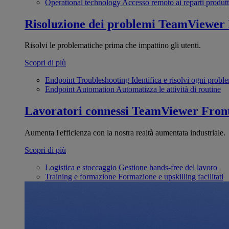
Operational technology
Accesso remoto ai reparti produtt
Risoluzione dei problemi
TeamViewer
Risolvi le problematiche prima che impattino gli utenti.
Scopri di più
Endpoint Troubleshooting
Identifica e risolvi ogni probl
Endpoint Automation
Automatizza le attività di routine
Lavoratori connessi
TeamViewer Front
Aumenta l'efficienza con la nostra realtà aumentata industriale.
Scopri di più
Logistica e stoccaggio
Gestione hands-free del lavoro
Training e formazione
Formazione e upskilling facilitati