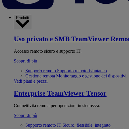
Prodotti
Uso privato e SMB
TeamViewer Remo
Accesso remoto sicuro e supporto IT.
Scopri di più
Supporto remoto
Supporto remoto istantaneo
Gestione remota
Monitoraggio e gestione dei dispositivi
Vedi piani e prezzi
Enterprise
TeamViewer Tensor
Connettività remota per operazioni in sicurezza.
Scopri di più
Supporto remoto IT
Sicuro, flessibile, integrato