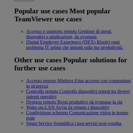
Popular use cases
Most popular
TeamViewer use cases
Accesso e supporto remoto
Gestione di utenti,
dispositivi e applicazioni, da ovunque.
Digital Employee Experience (DEX)
Risolvi ogni
problema IT prima che impatti sulla tua produttività.
Other use cases
Popular solutions for
further use cases
Accesso remoto
Migliora il tuo accesso con connessioni
in sicurezza
Controllo remoto
Controlla dispositivi remoti tra diversi
sistemi operativi
Desktop remoto
Resta produttivo da ovunque tu sia
Wake-on-LAN
Avvia da remoto i dispositivi
Condivisione schermo
Comunicazione visiva in tempo
reale
Smart Service
Semplifica i tuoi servizi post-vendita