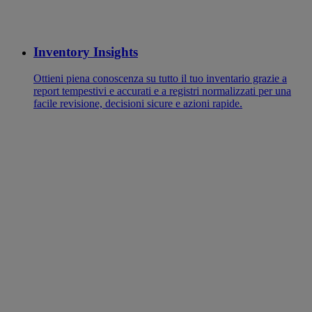
Inventory Insights
Ottieni piena conoscenza su tutto il tuo inventario grazie a
report tempestivi e accurati e a registri normalizzati per una
facile revisione, decisioni sicure e azioni rapide.