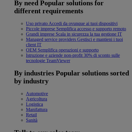
By need
Popular solutions for
different requirements
Uso privato
Accedi da ovunque ai tuoi dispositivi
Piccole imprese
Semplifica accesso e supporto remoto
Grandi imprese
Scala in sicurezza la tua gestione IT
Managed service providers
Gestisci e mantieni i tuoi
client IT
OEM
Semplifica operazioni e supporto
Istruzione e aziende non-profit
30% di sconto sulle
tecnologie TeamViewer
By industries
Popular solutions sorted
by industry
Automotive
Agricoltura
Logistica
Manifattura
Retail
Sanità