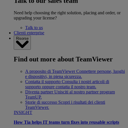
Talk to our sales team
Need help choosing the right solution, placing and order, or
upgrading your license?
Talk to us
Clienti enterprise
Risorse
Find out more about TeamViewer
A proposito di TeamViewer
Connettere persone, luoghi
e dispositivi, in piena sicurezza.
Contatta il supporto
Consulta i nostri articoli di
supporto oppure contatta il nostro team.
Diventa partner
Unisciti al nostro partner program
TeamUP.
Storie di successo
Scopri i risultati dei clienti
TeamViewer.
INSIGHT
How Tia helps IT teams turn fixes into reusable scripts