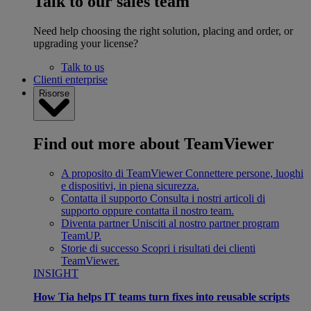
Talk to our sales team
Need help choosing the right solution, placing and order, or
upgrading your license?
Talk to us
Clienti enterprise
Risorse
Find out more about TeamViewer
A proposito di TeamViewer
Connettere persone, luoghi
e dispositivi, in piena sicurezza.
Contatta il supporto
Consulta i nostri articoli di
supporto oppure contatta il nostro team.
Diventa partner
Unisciti al nostro partner program
TeamUP.
Storie di successo
Scopri i risultati dei clienti
TeamViewer.
INSIGHT
How Tia helps IT teams turn fixes into reusable scripts