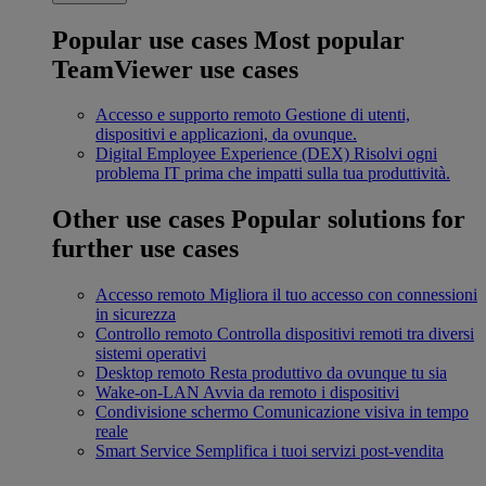
Popular use cases
Most popular
TeamViewer use cases
Accesso e supporto remoto
Gestione di utenti,
dispositivi e applicazioni, da ovunque.
Digital Employee Experience (DEX)
Risolvi ogni
problema IT prima che impatti sulla tua produttività.
Other use cases
Popular solutions for
further use cases
Accesso remoto
Migliora il tuo accesso con connessioni
in sicurezza
Controllo remoto
Controlla dispositivi remoti tra diversi
sistemi operativi
Desktop remoto
Resta produttivo da ovunque tu sia
Wake-on-LAN
Avvia da remoto i dispositivi
Condivisione schermo
Comunicazione visiva in tempo
reale
Smart Service
Semplifica i tuoi servizi post-vendita