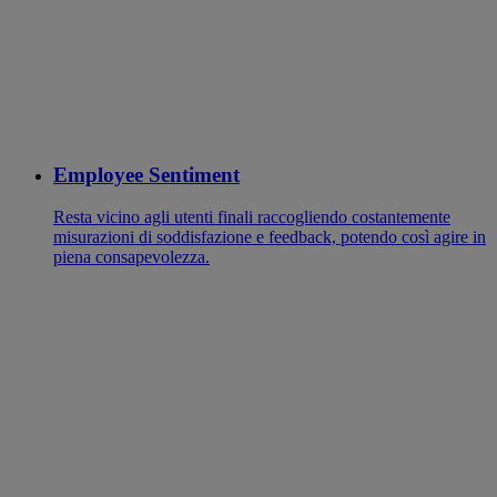
Employee Sentiment
Resta vicino agli utenti finali raccogliendo costantemente
misurazioni di soddisfazione e feedback, potendo così agire in
piena consapevolezza.