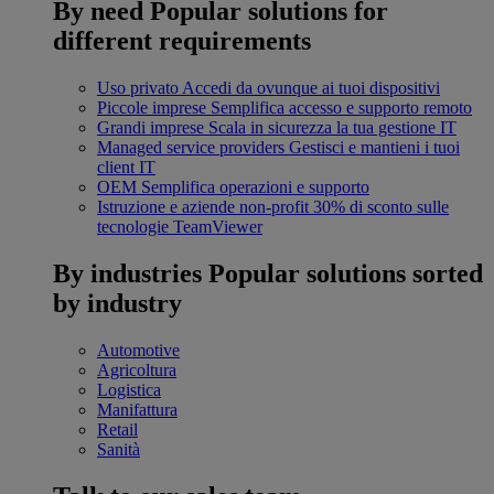
By need
Popular solutions for
different requirements
Uso privato
Accedi da ovunque ai tuoi dispositivi
Piccole imprese
Semplifica accesso e supporto remoto
Grandi imprese
Scala in sicurezza la tua gestione IT
Managed service providers
Gestisci e mantieni i tuoi
client IT
OEM
Semplifica operazioni e supporto
Istruzione e aziende non-profit
30% di sconto sulle
tecnologie TeamViewer
By industries
Popular solutions sorted
by industry
Automotive
Agricoltura
Logistica
Manifattura
Retail
Sanità