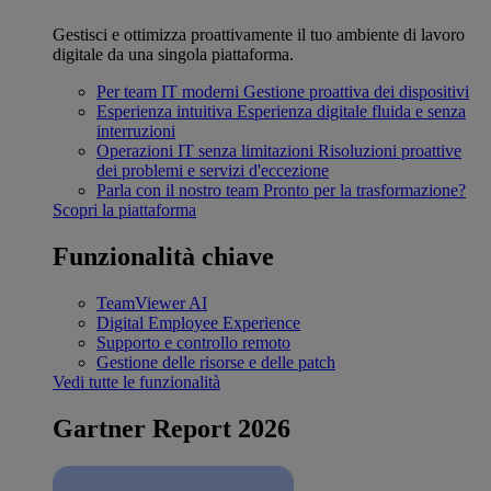
Gestisci e ottimizza proattivamente il tuo ambiente di lavoro
digitale da una singola piattaforma.
Per team IT moderni
Gestione proattiva dei dispositivi
Esperienza intuitiva
Esperienza digitale fluida e senza
interruzioni
Operazioni IT senza limitazioni
Risoluzioni proattive
dei problemi e servizi d'eccezione
Parla con il nostro team
Pronto per la trasformazione?
Scopri la piattaforma
Funzionalità chiave
TeamViewer AI
Digital Employee Experience
Supporto e controllo remoto
Gestione delle risorse e delle patch
Vedi tutte le funzionalità
Gartner Report 2026