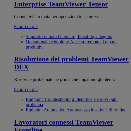
Enterprise
TeamViewer Tensor
Connettività remota per operazioni in sicurezza.
Scopri di più
Supporto remoto IT
Sicuro, flessibile, integrato
Operational technology
Accesso remoto ai reparti
produttivi
Risoluzione dei problemi
TeamViewer
DEX
Risolvi le problematiche prima che impattino gli utenti.
Scopri di più
Endpoint Troubleshooting
Identifica e risolvi ogni
problema
Endpoint Automation
Automatizza le attività di routine
Lavoratori connessi
TeamViewer
Frontline