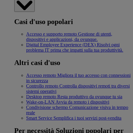
Casi d'uso popolari
Accesso e supporto remoto
Gestione di utenti,
dispositivi e applicazioni, da ovunque.
Digital Employee Experience (DEX)
Risolvi ogni
problema IT prima che impatti sulla tua produttività.
Altri casi d'uso
Accesso remoto
Migliora il tuo accesso con connessioni
in sicurezza
Controllo remoto
Controlla dispositivi remoti tra diversi
sistemi operativi
Desktop remoto
Resta produttivo da ovunque tu sia
Wake-on-LAN
Avvia da remoto i dispositivi
Condivisione schermo
Comunicazione visiva in tempo
reale
Smart Service
Semplifica i tuoi servizi post-vendita
Per necessità
Soluzioni popolari per