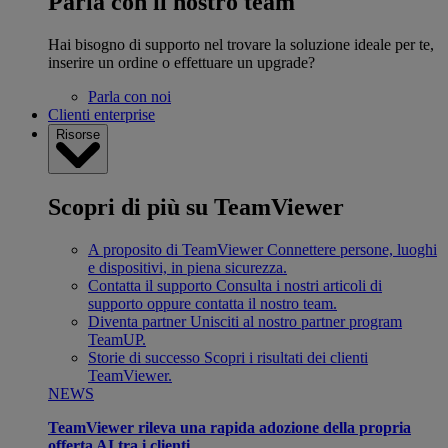
Parla con il nostro team
Hai bisogno di supporto nel trovare la soluzione ideale per te,
inserire un ordine o effettuare un upgrade?
Parla con noi
Clienti enterprise
Risorse
Scopri di più su TeamViewer
A proposito di TeamViewer
Connettere persone, luoghi
e dispositivi, in piena sicurezza.
Contatta il supporto
Consulta i nostri articoli di
supporto oppure contatta il nostro team.
Diventa partner
Unisciti al nostro partner program
TeamUP.
Storie di successo
Scopri i risultati dei clienti
TeamViewer.
NEWS
TeamViewer rileva una rapida adozione della propria
offerta AI tra i clienti.