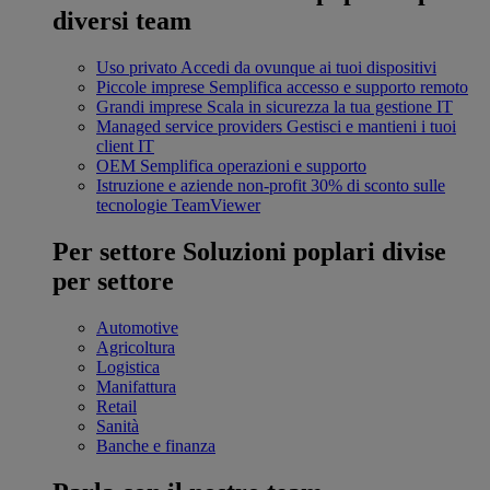
diversi team
Uso privato
Accedi da ovunque ai tuoi dispositivi
Piccole imprese
Semplifica accesso e supporto remoto
Grandi imprese
Scala in sicurezza la tua gestione IT
Managed service providers
Gestisci e mantieni i tuoi
client IT
OEM
Semplifica operazioni e supporto
Istruzione e aziende non-profit
30% di sconto sulle
tecnologie TeamViewer
Per settore
Soluzioni poplari divise
per settore
Automotive
Agricoltura
Logistica
Manifattura
Retail
Sanità
Banche e finanza