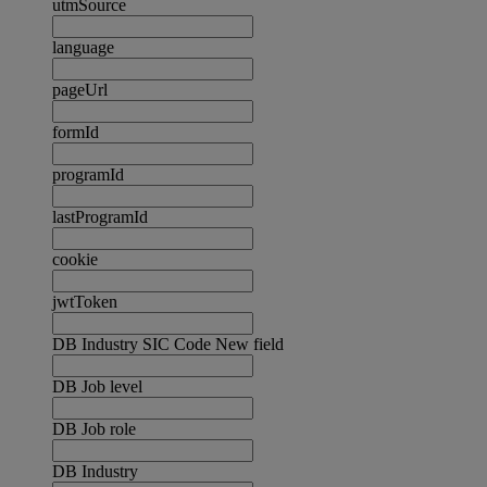
utmSource
language
pageUrl
formId
programId
lastProgramId
cookie
jwtToken
DB Industry SIC Code New field
DB Job level
DB Job role
DB Industry