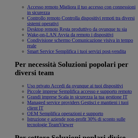
Accesso remoto
Migliora il tuo accesso con connessioni
in sicurezza
Controllo remoto
Controlla dispositivi remoti tra diversi
sistemi operativi
Desktop remoto
Resta produttivo da ovunque tu sia
Wake-on-LAN
Avvia da remoto i dispositivi
Condivisione schermo
Comunicazione visiva in tempo
reale
Smart Service
Semplifica i tuoi servizi post-vendita
Per necessità
Soluzioni popolari per
diversi team
Uso privato
Accedi da ovunque ai tuoi dispositivi
Piccole imprese
Semplifica accesso e supporto remoto
Grandi imprese
Scala in sicurezza la tua gestione IT
Managed service providers
Gestisci e mantieni i tuoi
client IT
OEM
Semplifica operazioni e supporto
Istruzione e aziende non-profit
30% di sconto sulle
tecnologie TeamViewer
Per settore
Soluzioni poplari divise