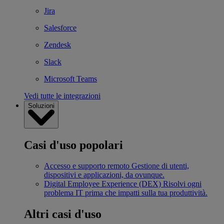
Jira
Salesforce
Zendesk
Slack
Microsoft Teams
Vedi tutte le integrazioni
Soluzioni
Casi d'uso popolari
Accesso e supporto remoto
Gestione di utenti,
dispositivi e applicazioni, da ovunque.
Digital Employee Experience (DEX)
Risolvi ogni
problema IT prima che impatti sulla tua produttività.
Altri casi d'uso