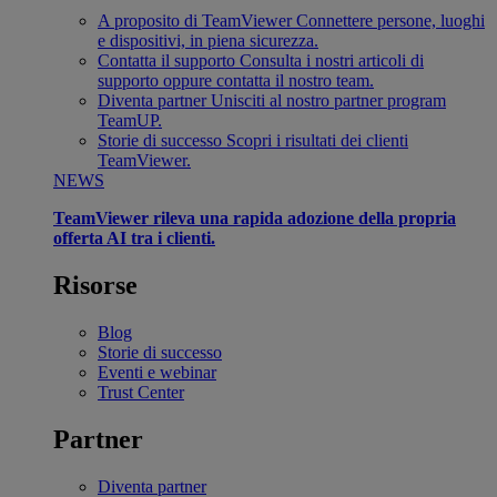
A proposito di TeamViewer
Connettere persone, luoghi
e dispositivi, in piena sicurezza.
Contatta il supporto
Consulta i nostri articoli di
supporto oppure contatta il nostro team.
Diventa partner
Unisciti al nostro partner program
TeamUP.
Storie di successo
Scopri i risultati dei clienti
TeamViewer.
NEWS
TeamViewer rileva una rapida adozione della propria
offerta AI tra i clienti.
Risorse
Blog
Storie di successo
Eventi e webinar
Trust Center
Partner
Diventa partner