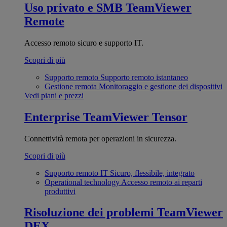
Uso privato e SMB
TeamViewer
Remote
Accesso remoto sicuro e supporto IT.
Scopri di più
Supporto remoto
Supporto remoto istantaneo
Gestione remota
Monitoraggio e gestione dei dispositivi
Vedi piani e prezzi
Enterprise
TeamViewer Tensor
Connettività remota per operazioni in sicurezza.
Scopri di più
Supporto remoto IT
Sicuro, flessibile, integrato
Operational technology
Accesso remoto ai reparti
produttivi
Risoluzione dei problemi
TeamViewer
DEX