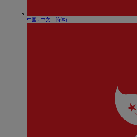
中国 - 中⽂（简体）