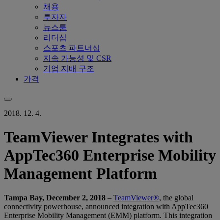
채용
투자자
뉴스룸
리더십
스포츠 파트너십
지속 가능성 및 CSR
기업 지배 구조
가격
2018. 12. 4.
TeamViewer Integrates with
AppTec360 Enterprise Mobility
Management Platform
Tampa Bay, December 2, 2018
–
TeamViewer®
, the global
connectivity powerhouse, announced integration with AppTec360
Enterprise Mobility Management (EMM) platform. This integration