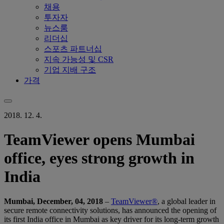
채용
투자자
뉴스룸
리더십
스포츠 파트너십
지속 가능성 및 CSR
기업 지배 구조
가격
2018. 12. 4.
TeamViewer opens Mumbai
office, eyes strong growth in
India
Mumbai, December, 04, 2018
–
TeamViewer®
, a global leader in
secure remote connectivity solutions, has announced the opening of
its first India office in Mumbai as key driver for its long-term growth