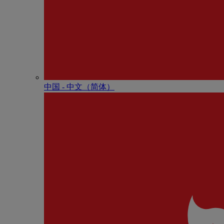
中国 - 中⽂（简体）